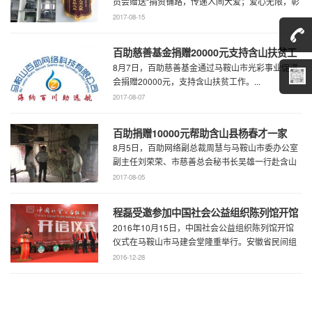
员会赠送“捐资铺路，传递人间大爱；爱心无限，彰
显百助风采”的锦旗到百助网络，表达对百助网络爱
2017-08-15
心捐赠解闸村、为民修路的感激之情。...
百助慈善基金捐赠20000元支持含山扶贫工
8月7日，百助慈善基金通过马鞍山市光彩事业促进
作
会捐赠20000元，支持含山扶贫工作。...
2017-08-07
百助捐赠10000元帮助含山县杨春才一家
8月5日，百助网络副总裁周慧与马鞍山市委办公室
副主任刘荣荣、市慈善总会秘书长吴雄一行赴含山
县仙踪镇看望当地贫困家庭杨春才一家。周慧代表
2017-08-05
百助为杨春才一家捐赠了10000元救助金。...
程磊受邀参加中国社会公益组织陈列馆开馆
2016年10月15日，中国社会公益组织陈列馆开馆
仪式
仪式在马鞍山市马建会堂隆重举行。安徽省民间组
织管理局副局长阚家安为仪式致辞、安徽省文明办
2016-12-28
副主任刘涛发表讲话。社会公益组织负...