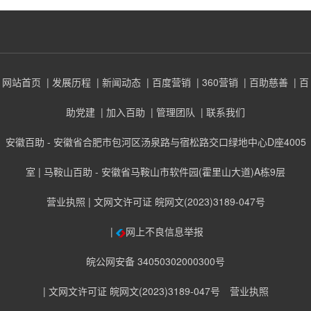
网站首页
| 发展历程
| 新闻动态
| 百度营销
| 360营销
| 百助慈善
| 百
助党建
| 加入百助
| 管理团队
| 联系我们
安徽百助 - 安徽省合肥市包河区汤泉路与宿松路交口绿地中心D座4005
室 | 马鞍山百助 - 安徽省马鞍山市软件园(霍里山大道)A栋9层
营业执照
| 文网文许可证 皖网文(2023)3189-047号
|
网上不良信息举报
皖公网安备 34050302000300号
| 文网文许可证 皖网文(2023)3189-047号
营业执照