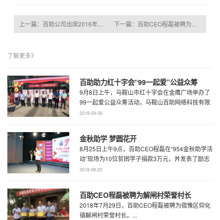
上一篇：百助公司出席2016年慈善捐赠表彰暨2017年度“慈善一日捐”活动启动仪式
下一篇：百助CEO程磊被聘为解闸村荣誉村长
了解更多》
百助助力红十字会“99一起爱”公益众筹
9月8日上午，马鞍山市红十字会在金鹰广场举办了
99一起爱公益众筹活动，马鞍山百助网络科技有限
公司CEO程磊、副总经理周慧受邀参加了此次 ...
2018-09-08
金秋助学 梦圆花开
8月25日上午9点，百助CEO程磊在“954金秋助学活
动”现场为10位贫困学子捐款3万元，并发表了励志
演讲。...
2018-08-25
百助CEO程磊被聘为解闸村荣誉村长
2018年7月29日，百助CEO程磊被聘为宿豫区仰化
镇解闸村荣誉村长。...