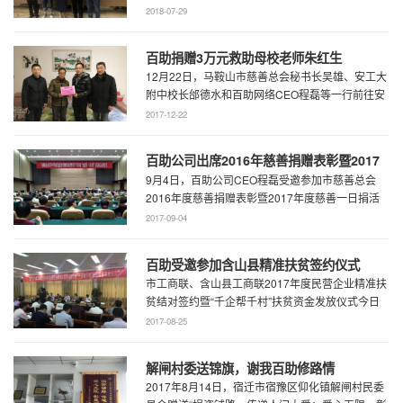
2018-07-29
百助捐赠3万元救助母校老师朱红生
12月22日，马鞍山市慈善总会秘书长吴雄、安工大
附中校长邰德水和百助网络CEO程磊等一行前往安
工大附中患病老师朱红生家中探望，并捐款3万 ...
2017-12-22
百助公司出席2016年慈善捐赠表彰暨2017
9月4日，百助公司CEO程磊受邀参加市慈善总会
年度“慈善一日捐”活动启动仪式
2016年度慈善捐赠表彰暨2017年度慈善一日捐活
动启动仪式。市委副书记孙勇，马鞍山市关工委 ...
2017-09-04
百助受邀参加含山县精准扶贫签约仪式
市工商联、含山县工商联2017年度民营企业精准扶
贫结对签约暨“千企帮千村”扶贫资金发放仪式今日
在含山县政府会议室隆重举行。百助副总裁周慧作
2017-08-25
为企业代表受邀参会并发言。...
解闸村委送锦旗，谢我百助修路情
2017年8月14日，宿迁市宿豫区仰化镇解闸村民委