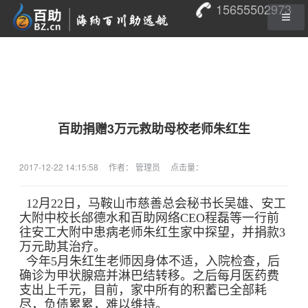
15655502973
百助捐赠3万元救助母校老师朱红生
2017-12-22 14:15:58
作者： 管理员
点击量：
12月22日，马鞍山市慈善总会秘书长吴雄、安工
大附中校长邰德水和百助网络CEO程磊等一行前
往安工大附中患病老师朱红生家中探望，并捐款3
万元助其治疗。
今年5月朱红生老师因身体不适，入院检查，后
确诊为甲状腺癌并淋巴结转移。之后每月医药费
支出上千元，目前，家中所有的积蓄已全部耗
尽，负债累累，难以维持。