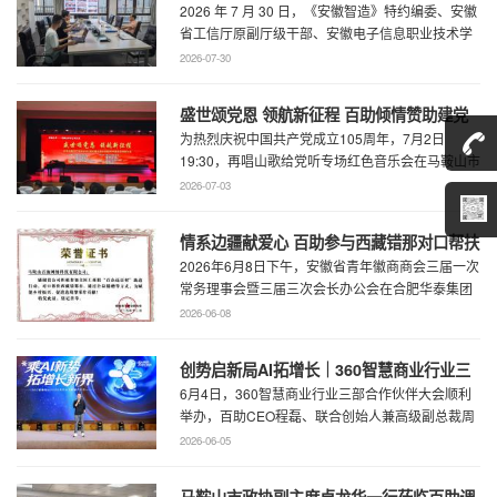
2026 年 7 月 30 日，《安徽智造》特约编委、安徽
厅级干部、安徽电子信息职业技术学院原党
省工信厅原副厅级干部、安徽电子信息职业技术学
委书记石象斌莅临百助考察交流
院原党委书记石象斌莅临百助考 ...
2026-07-30
盛世颂党恩 领航新征程 百助倾情赞助建党
为热烈庆祝中国共产党成立105周年，7月2日
105周年文艺展演
19:30，再唱山歌给党听专场红色音乐会在马鞍山市
工人文化宫职工剧场精彩上演。本场音乐会由 ...
2026-07-03
情系边疆献爱心 百助参与西藏错那对口帮扶
2026年6月8日下午，安徽省青年徽商商会三届一次
行动
常务理事会暨三届三次会长办公会在合肥华泰集团
召开。...
2026-06-08
创势启新局AI拓增长｜360智慧商业行业三
6月4日，360智慧商业行业三部合作伙伴大会顺利
部合作伙伴大会圆满召开
举办，百助CEO程磊、联合创始人兼高级副总裁周
慧受邀参会，与360集团副总裁黄剑及行业各合作
2026-06-05
...
马鞍山市政协副主席卓龙华一行莅临百助调