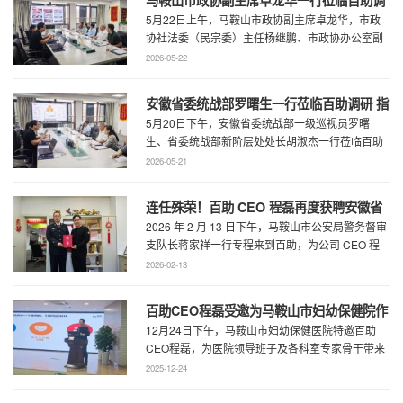
5月22日上午，马鞍山市政协副主席卓龙华，市政
研指导工作
协社法委（民宗委）主任杨继鹏、市政协办公室副
主任何慧、市政协专委会综合五科副科长 ...
2026-05-22
安徽省委统战部罗曙生一行莅临百助调研 指
5月20日下午，安徽省委统战部一级巡视员罗曙
导新阶层人士工作
生、省委统战部新阶层处处长胡淑杰一行莅临百助
走访调研，马鞍山市委统战部副部长王林陪 ...
2026-05-21
连任殊荣！百助 CEO 程磊再度获聘安徽省
2026 年 2 月 13 日下午，马鞍山市公安局警务督审
公安厅党风政风警风监督员
支队长蒋家祥一行专程来到百助，为公司 CEO 程
磊现场颁发安徽省公安厅党风 ...
2026-02-13
百助CEO程磊受邀为马鞍山市妇幼保健院作
12月24日下午，马鞍山市妇幼保健医院特邀百助
专题演讲 共绘“超越医疗”发展新蓝图
CEO程磊，为医院领导班子及各科室专家骨干带来
了一场题为《预见趋势，定义未来——为 ...
2025-12-24