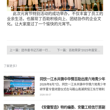
此次元宵节特别活动的成功举办，不仅丰富了员工的
业余生活，也展现了百助积极向上、团结协作的企业文
化。让大家度过了一个愉快的元宵节。
上一篇：团市委书记万颖一行走访百助
下一篇：百助荣获“2023年度安徽版权影响力企业”荣誉称号
了解更多》
同饮一江水共铸中华情百助出席六地青少年
2026年8月7日，同饮一江水共铸中华情六地青少年
研学夏令营闭营仪式
研学夏令营闭营仪式在马鞍山南湖宾馆江东厅顺利
举办，百助CEO、马鞍山市新联会会长程 ...
2026-08-07
《安徽智造》特约编委、安徽工经信厅原副