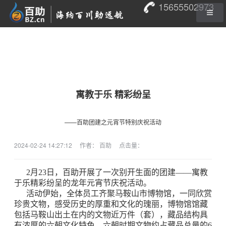
15655502973
寓教于乐 精彩纷呈
——百助团建之元宵节特别庆祝活动
2024-02-24 14:27:12
作者： 百助
点击量：
2月23日，百助开展了一次别开生面的团建——寓教
于乐精彩纷呈的龙年元宵节庆祝活动。
活动伊始，全体员工齐聚马鞍山市博物馆，一同欣赏
珍贵文物，感受历史的厚重和文化的瑰丽，博物馆馆藏
包括马鞍山出土在内的文物近万件（套），藏品结构具
有浓厚的六朝文化特色，六朝时期文物约占藏品总量的6