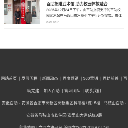
百助捐赠武术馆 助力校园体教融合
2025年12月24日下午，由百助捐资支持的百助校
园武术馆在马鞍山市冯桥小学举行开馆仪式。市体
育局王鹏处长、花山区教育局华俊局长、 ...
2025-12-24
网站首页
| 发展历程
| 新闻动态
| 百度营销
| 360营销
| 百助慈善
| 百
助党建
| 加入百助
| 管理团队
| 联系我们
安徽百助 - 安徽省合肥市高新区高新集团科研楼1栋15楼 | 马鞍山百助 -
安徽省马鞍山市软件园(霍里山大道)A栋9层
营业执照
| 文网文许可证 皖网文(2023)3189-047号