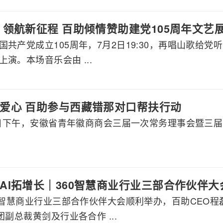
 领航新征程 百助倾情赞助建党105周年文艺
国共产党成立105周年，7月2日19:30，再唱山歌给
演。本场音乐会由 ...
爱心 百助参与西藏错那对口帮扶行动
月8日下午，安徽省青年徽商商会三届一次常务理事会暨三
AI拓增长｜360智慧商业行业三部合作伙伴
60智慧商业行业三部合作伙伴大会顺利举办，百助CEO
团副总裁黄剑及行业各合作 ...