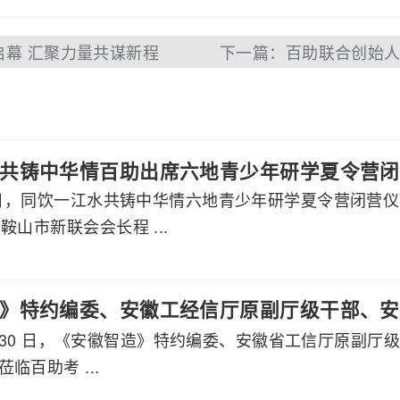
启幕 汇聚力量共谋新程
共铸中华情百助出席六地青少年研学夏令营闭
月7日，同饮一江水共铸中华情六地青少年研学夏令营闭营
鞍山市新联会会长程 ...
》特约编委、安徽工经信厅原副厅级干部、安
 7 月 30 日，《安徽智造》特约编委、安徽省工信厅原
莅临百助考察交流
临百助考 ...