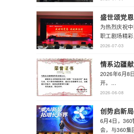
盛世颂党恩
为热烈庆祝中
职工剧场精彩上
2026-07-03
情系边疆献
2026年6
开。...
2026-06-08
创势启新局
6月4日，3
会，与360集