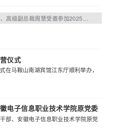
下一篇：百助联合创始人、高级副总裁周慧受邀参加2025百度联盟大会 荣获“同心共济 驭势同行奖”
营仪式
仪式在马鞍山南湖宾馆江东厅顺利举办，
徽电子信息职业技术学院原党委
副厅级干部、安徽电子信息职业技术学院原党