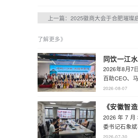
上一篇：2025徽商大会于合肥璀璨
了解更多》
同饮一江水
2026年8
百助CEO、马
2026-08-07
《安徽智造
2026 年
书记石象斌
委书记石象斌莅
2026-07-30