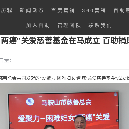
展历程
新闻动态
百度营销
360营销
百助
加入百助
管理团队
联系我们
“两癌”关爱慈善基金在马成立 百助捐
击量：
慈善总会共同发起的“爱聚力-困难妇女‘两癌’关爱慈善基金”成