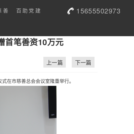
15655502973
慈善
百助党建
赠首笔善资10万元
上一篇
下一篇
立仪式在市慈善总会会议室隆重举行。