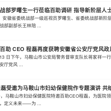
战部罗曙生一行莅临百助调研 指导新阶层人
午，安徽省委统战部一级巡视员罗曙生、省委统战部新阶
部副部长王林陪 ...
百助 CEO 程磊再度获聘安徽省公安厅党风
2 月 13 日下午，马鞍山市公安局警务督审支队长蒋家祥一
厅党风 ...
程磊受邀为马鞍山市妇幼保健院作专题演讲 共
下午，马鞍山市妇幼保健医院特邀百助CEO程磊，为医院
定义未来——为 ...