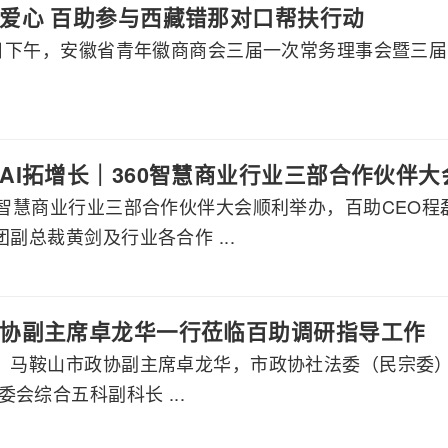
爱心 百助参与西藏错那对口帮扶行动
月8日下午，安徽省青年徽商商会三届一次常务理事会暨三
AI拓增长｜360智慧商业行业三部合作伙伴
60智慧商业行业三部合作伙伴大会顺利举办，百助CEO
团副总裁黄剑及行业各合作 ...
协副主席卓龙华一行莅临百助调研指导工作
午，马鞍山市政协副主席卓龙华，市政协社法委（民宗委
会综合五科副科长 ...