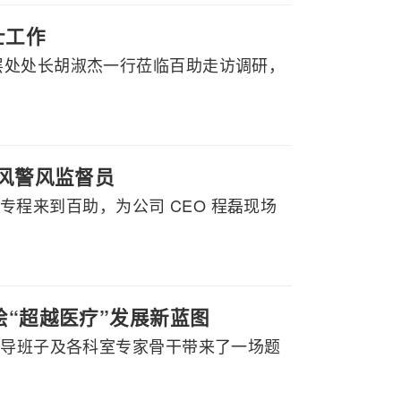
士工作
层处处长胡淑杰一行莅临百助走访调研，
政风警风监督员
行专程来到百助，为公司 CEO 程磊现场
绘“超越医疗”发展新蓝图
领导班子及各科室专家骨干带来了一场题