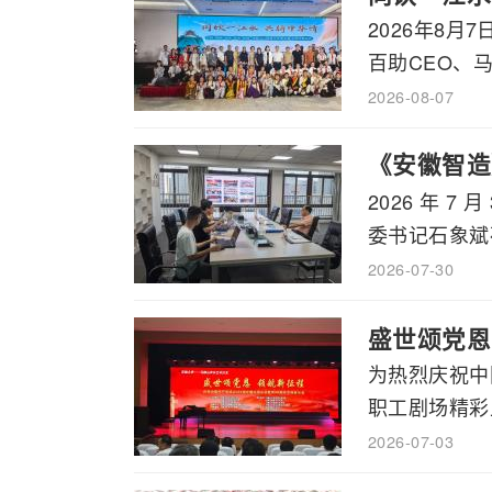
2026年8
百助CEO、马
2026-08-07
《安徽智造
2026 年
书记石象斌
委书记石象斌莅
2026-07-30
盛世颂党恩
为热烈庆祝中
职工剧场精彩上
2026-07-03