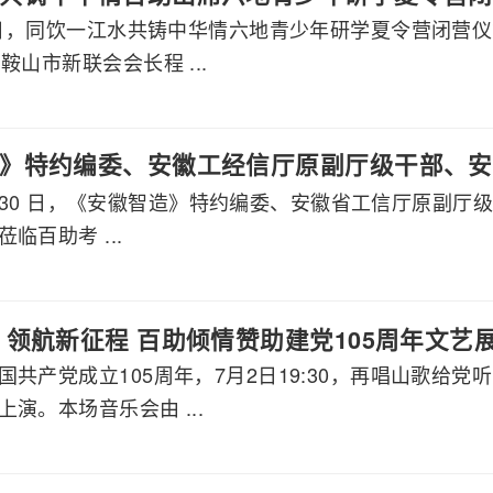
月7日，同饮一江水共铸中华情六地青少年研学夏令营闭营
鞍山市新联会会长程 ...
》特约编委、安徽工经信厅原副厅级干部、安
 7 月 30 日，《安徽智造》特约编委、安徽省工信厅原
莅临百助考察交流
临百助考 ...
 领航新征程 百助倾情赞助建党105周年文艺
国共产党成立105周年，7月2日19:30，再唱山歌给
演。本场音乐会由 ...