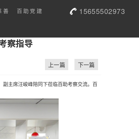
15655502973
慈善
百助党建
考察指导
上一篇
下一篇
泉，副主席汪峻峰陪同下莅临百助考察交流。百