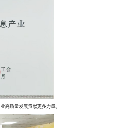
产
业
高质量
发展
贡献
更多
力量
。