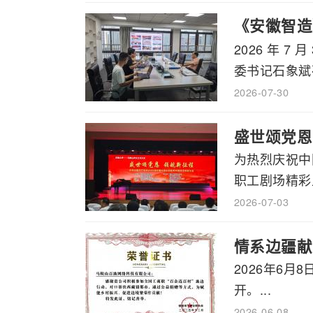
《安徽智造
2026 年
书记石象斌
委书记石象斌莅
2026-07-30
盛世颂党恩
为热烈庆祝中
职工剧场精彩上
2026-07-03
情系边疆献
2026年6
开。...
2026-06-08