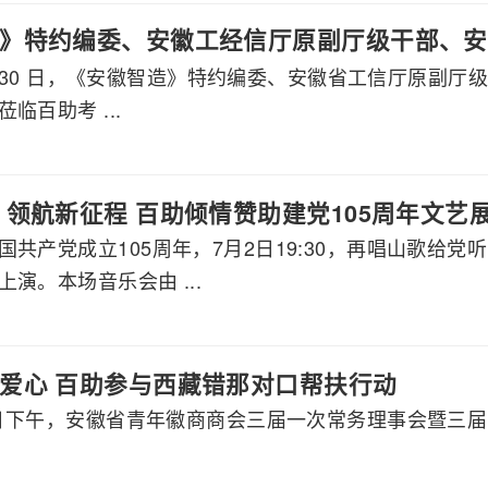
》特约编委、安徽工经信厅原副厅级干部、安
 7 月 30 日，《安徽智造》特约编委、安徽省工信厅原
莅临百助考察交流
临百助考 ...
 领航新征程 百助倾情赞助建党105周年文艺
国共产党成立105周年，7月2日19:30，再唱山歌给
演。本场音乐会由 ...
爱心 百助参与西藏错那对口帮扶行动
月8日下午，安徽省青年徽商商会三届一次常务理事会暨三