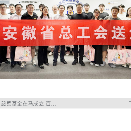
上一篇：爱聚力-困难妇女“两癌”关爱慈善基金在马成立 百助捐赠首笔善资10万元