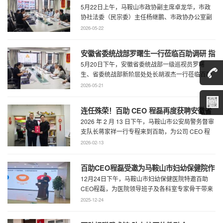
5月22日上午，马鞍山市政协副主席卓龙华，市政
研指导工作
协社法委（民宗委）主任杨继鹏、市政协办公室副
主任何慧、市政协专委会综合五科副科长 ...
2026-05-22
安徽省委统战部罗曙生一行莅临百助调研 指
5月20日下午，安徽省委统战部一级巡视员罗曙
导新阶层人士工作
生、省委统战部新阶层处处长胡淑杰一行莅临百助
走访调研，马鞍山市委统战部副部长王林陪 ...
2026-05-21
连任殊荣！百助 CEO 程磊再度获聘安徽省
2026 年 2 月 13 日下午，马鞍山市公安局警务督审
公安厅党风政风警风监督员
支队长蒋家祥一行专程来到百助，为公司 CEO 程
磊现场颁发安徽省公安厅党风 ...
2026-02-13
百助CEO程磊受邀为马鞍山市妇幼保健院作
12月24日下午，马鞍山市妇幼保健医院特邀百助
专题演讲 共绘“超越医疗”发展新蓝图
CEO程磊，为医院领导班子及各科室专家骨干带来
了一场题为《预见趋势，定义未来——为 ...
2025-12-24