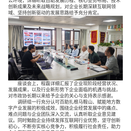
公环境，详细听取百助发展历程、核心业务布局、技术
创新成果及未来战略规划，对企业长期深耕互联网领
域、坚持创新驱动的发展思路给予充分肯定。
座谈会上，程磊详细汇报了企业现阶段经营状况、
发展成果，以及行业新形势下企业面临的机遇与挑战，
对市政协长期以来给予企业的关心与支持表示感谢。
调研组一行充分认可百助扎根马鞍山、赋能地方数
字产业发展的积极成效，围绕企业经营发展中的痛点、
难点问题与企业团队深入交流，认真听取企业意见建
议。同时勉励企业持续发挥互联网行业优势，坚守创新
初心，不断夯实核心竞争力，积极履行社会责任，助力