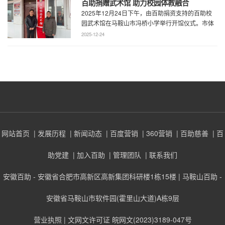
百助捐赠武术馆 助力校园体教融合
2025年12月24日下午，由百助捐资支持的百助校
园武术馆在马鞍山市冯桥小学举行开馆仪式。市体
育局王鹏处长、花山区教育局华俊局长、 ...
2025-12-24
网站首页
| 发展历程
| 新闻动态
| 百度营销
| 360营销
| 百助慈善
| 百
助党建
| 加入百助
| 管理团队
| 联系我们
安徽百助 - 安徽省合肥市高新区高新集团科研楼1栋15楼 | 马鞍山百助 -
安徽省马鞍山市软件园(霍里山大道)A栋9层
营业执照
| 文网文许可证 皖网文(2023)3189-047号