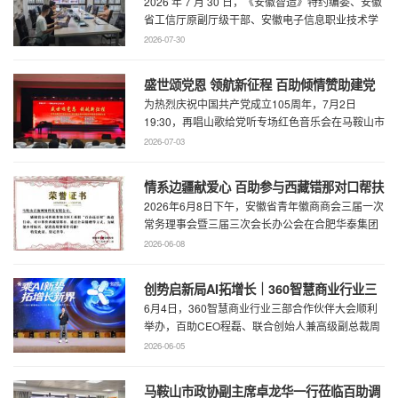
2026 年 7 月 30 日，《安徽智造》特约编委、安徽
厅级干部、安徽电子信息职业技术学院原党
省工信厅原副厅级干部、安徽电子信息职业技术学
委书记石象斌莅临百助考察交流
院原党委书记石象斌莅临百助考 ...
2026-07-30
盛世颂党恩 领航新征程 百助倾情赞助建党
为热烈庆祝中国共产党成立105周年，7月2日
105周年文艺展演
19:30，再唱山歌给党听专场红色音乐会在马鞍山市
工人文化宫职工剧场精彩上演。本场音乐会由 ...
2026-07-03
情系边疆献爱心 百助参与西藏错那对口帮扶
2026年6月8日下午，安徽省青年徽商商会三届一次
行动
常务理事会暨三届三次会长办公会在合肥华泰集团
召开。...
2026-06-08
创势启新局AI拓增长｜360智慧商业行业三
6月4日，360智慧商业行业三部合作伙伴大会顺利
部合作伙伴大会圆满召开
举办，百助CEO程磊、联合创始人兼高级副总裁周
慧受邀参会，与360集团副总裁黄剑及行业各合作
2026-06-05
...
马鞍山市政协副主席卓龙华一行莅临百助调