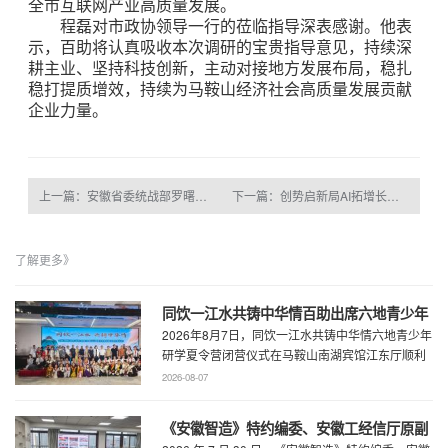
全市互联网产业高质量发展。
程磊对市政协领导一行的莅临指导深表感谢。他表
示，百助将认真吸收本次调研的宝贵指导意见，持续深
耕主业、坚持科技创新，主动对接地方发展布局，稳扎
稳打提质增效，持续为马鞍山经济社会高质量发展贡献
企业力量。
上一篇：安徽省委统战部罗曙生一行莅临百助调研 指导新阶层人士工作
下一篇：创势启新局AI拓增长｜360智慧商业行业三部合作伙伴大会圆满召开
了解更多》
同饮一江水共铸中华情百助出席六地青少年
2026年8月7日，同饮一江水共铸中华情六地青少年
研学夏令营闭营仪式
研学夏令营闭营仪式在马鞍山南湖宾馆江东厅顺利
举办，百助CEO、马鞍山市新联会会长程 ...
2026-08-07
《安徽智造》特约编委、安徽工经信厅原副