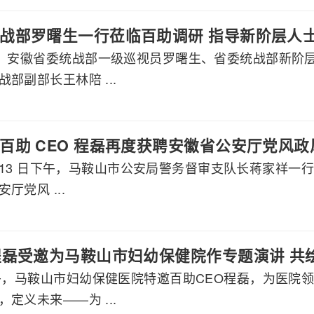
战部罗曙生一行莅临百助调研 指导新阶层人
午，安徽省委统战部一级巡视员罗曙生、省委统战部新阶
部副部长王林陪 ...
百助 CEO 程磊再度获聘安徽省公安厅党风
2 月 13 日下午，马鞍山市公安局警务督审支队长蒋家祥一
厅党风 ...
程磊受邀为马鞍山市妇幼保健院作专题演讲 共
下午，马鞍山市妇幼保健医院特邀百助CEO程磊，为医院
定义未来——为 ...