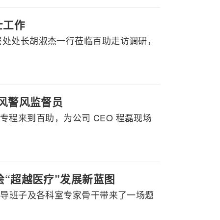
士工作
层处处长胡淑杰一行莅临百助走访调研，
政风警风监督员
行专程来到百助，为公司 CEO 程磊现场
绘“超越医疗”发展新蓝图
领导班子及各科室专家骨干带来了一场题