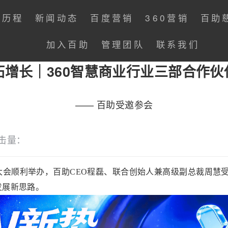
展历程
新闻动态
百度营销
360营销
百助
加入百助
管理团队
联系我们
拓增长｜360智慧商业行业三部合作
—— 百助受邀参会
击量：
大会顺利举办，百助CEO程磊、联合创始人兼高级副总裁周慧受
发展新思路。