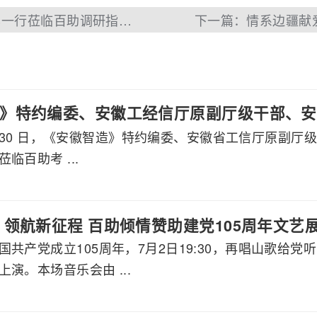
上一篇：马鞍山市政协副主席卓龙华一行莅临百助调研指导工作
下一篇：情系边疆献
》特约编委、安徽工经信厅原副厅级干部、安
 7 月 30 日，《安徽智造》特约编委、安徽省工信厅原
莅临百助考察交流
临百助考 ...
 领航新征程 百助倾情赞助建党105周年文艺
国共产党成立105周年，7月2日19:30，再唱山歌给
演。本场音乐会由 ...