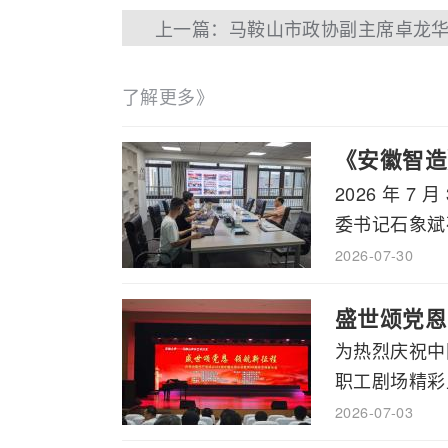
了解更多》
《安徽智造
2026 年
书记石象斌
委书记石象斌莅
2026-07-30
盛世颂党恩
为热烈庆祝中
职工剧场精彩上
2026-07-03