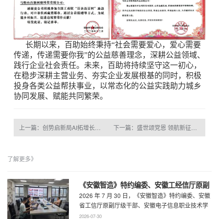
长期以来，百助始终秉持“社会需要爱心，爱心需要
传递，传递需要你我”的公益慈善理念，深耕公益领域、
践行企业社会责任。未来，百助将持续坚守这一初心，
在稳步深耕主营业务、夯实企业发展根基的同时，积极
投身各类公益帮扶事业，以常态化的公益实践助力城乡
协同发展、赋能共同繁荣。
上一篇：创势启新局AI拓增长｜360智慧商业行业三部合作伙伴大会圆满召开
下一篇：盛世颂党恩 领航新征程 百助倾情赞助建党105周年文艺展演
了解更多》
《安徽智造》特约编委、安徽工经信厅原副
2026 年 7 月 30 日，《安徽智造》特约编委、安徽
厅级干部、安徽电子信息职业技术学院原党
省工信厅原副厅级干部、安徽电子信息职业技术学
委书记石象斌莅临百助考察交流
院原党委书记石象斌莅临百助考 ...
2026-07-30