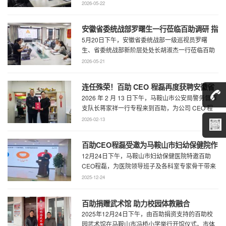
主任何慧、市政协专委会综合五科副科长 ...
2026-05-22
安徽省委统战部罗曙生一行莅临百助调研 指
5月20日下午，安徽省委统战部一级巡视员罗曙
导新阶层人士工作
生、省委统战部新阶层处处长胡淑杰一行莅临百助
走访调研，马鞍山市委统战部副部长王林陪 ...
2026-05-21
连任殊荣！百助 CEO 程磊再度获聘安徽省
2026 年 2 月 13 日下午，马鞍山市公安局警务督审
公安厅党风政风警风监督员
支队长蒋家祥一行专程来到百助，为公司 CEO 程
磊现场颁发安徽省公安厅党风 ...
2026-02-13
百助CEO程磊受邀为马鞍山市妇幼保健院作
12月24日下午，马鞍山市妇幼保健医院特邀百助
专题演讲 共绘“超越医疗”发展新蓝图
CEO程磊，为医院领导班子及各科室专家骨干带来
了一场题为《预见趋势，定义未来——为 ...
2025-12-24
百助捐赠武术馆 助力校园体教融合
2025年12月24日下午，由百助捐资支持的百助校
园武术馆在马鞍山市冯桥小学举行开馆仪式。市体