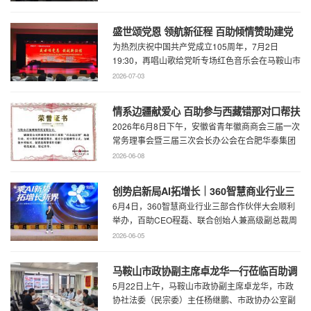
盛世颂党恩 领航新征程 百助倾情赞助建党
为热烈庆祝中国共产党成立105周年，7月2日
105周年文艺展演
19:30，再唱山歌给党听专场红色音乐会在马鞍山市
工人文化宫职工剧场精彩上演。本场音乐会由 ...
2026-07-03
情系边疆献爱心 百助参与西藏错那对口帮扶
2026年6月8日下午，安徽省青年徽商商会三届一次
行动
常务理事会暨三届三次会长办公会在合肥华泰集团
召开。...
2026-06-08
创势启新局AI拓增长｜360智慧商业行业三
6月4日，360智慧商业行业三部合作伙伴大会顺利
部合作伙伴大会圆满召开
举办，百助CEO程磊、联合创始人兼高级副总裁周
慧受邀参会，与360集团副总裁黄剑及行业各合作
2026-06-05
...
马鞍山市政协副主席卓龙华一行莅临百助调
5月22日上午，马鞍山市政协副主席卓龙华，市政
研指导工作
协社法委（民宗委）主任杨继鹏、市政协办公室副