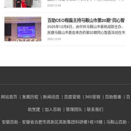
育局王鹏处长、花山区教育局华俊局长、 ...
2025-12-24
百助CEO程磊主持马鞍山市第20期“同心智
2025年12月8日，由中共马鞍山市委统战部主办、
荟” 共谋数字马鞍山超级门户建设新蓝图
民建马鞍山市委会承办的第20期同心智荟活动在市
会议中心隆重举行。本期活动聚焦数智共 ...
2025-12-08
网站首页
| 发展历程
| 新闻动态
| 百度营销
| 360营销
| 百助慈善
| 百
助党建
| 加入百助
| 管理团队
| 联系我们
安徽百助 - 安徽省合肥市高新区高新集团科研楼1栋15楼 | 马鞍山百助 -