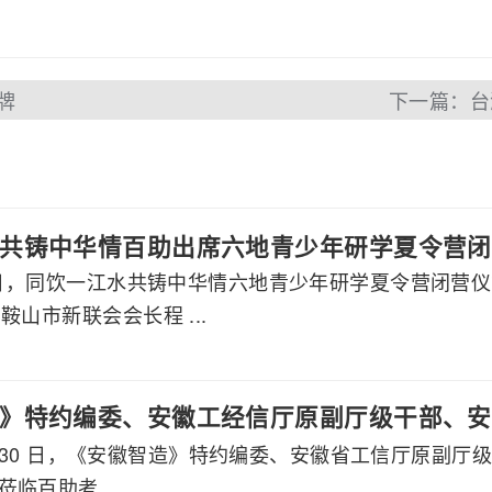
牌
下一篇：台
共铸中华情百助出席六地青少年研学夏令营闭
月7日，同饮一江水共铸中华情六地青少年研学夏令营闭营
鞍山市新联会会长程 ...
》特约编委、安徽工经信厅原副厅级干部、安
 7 月 30 日，《安徽智造》特约编委、安徽省工信厅原
莅临百助考察交流
临百助考 ...