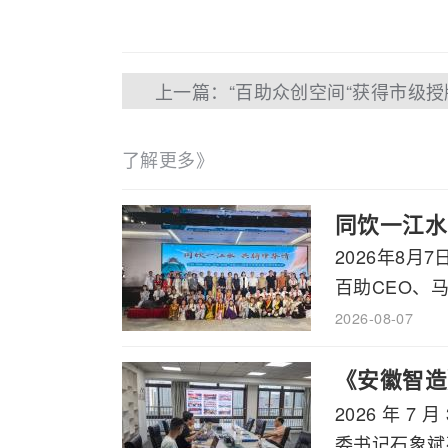
上一篇：“百助众创空间“获得市级授
了解更多》
同饮一江水
2026年8
百助CEO、马
2026-08-07
《安徽智造
2026 年
书记石象斌
委书记石象斌莅