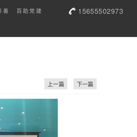
15655502973
慈善
百助党建
享
上一篇
下一篇