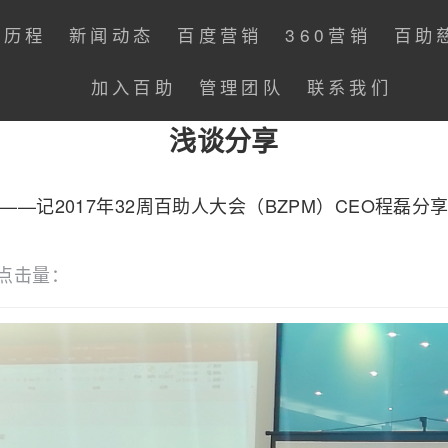
展历程
新闻动态
百度营销
360营销
百助
加入百助
管理团队
联系我们
浅谈分享
——记2017年32周百助人大会（BZPM）CEO程磊分
点击量：