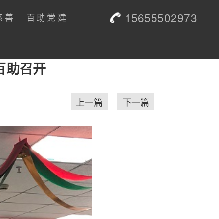
15655502973
慈善
百助党建
百助召开
上一篇
下一篇