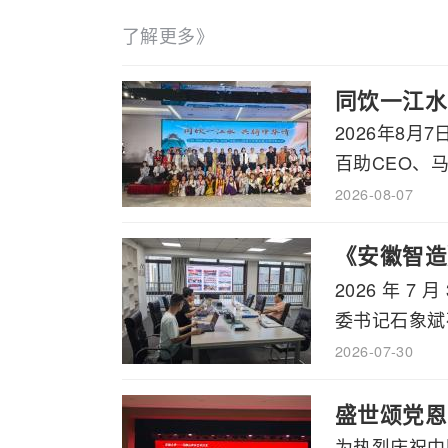
了解更多》
同饮一江水
2026年8
百助CEO、马
2026-08-07
《安徽智造
2026 年
书记石象斌
委书记石象斌莅
2026-07-30
盛世颂党恩
为热烈庆祝中