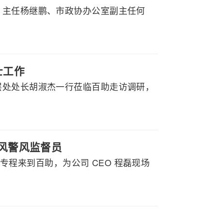
）主任杨继鹏、市政协办公室副主任何
士工作
层处处长胡淑杰一行莅临百助走访调研，
政风警风监督员
行专程来到百助，为公司 CEO 程磊现场