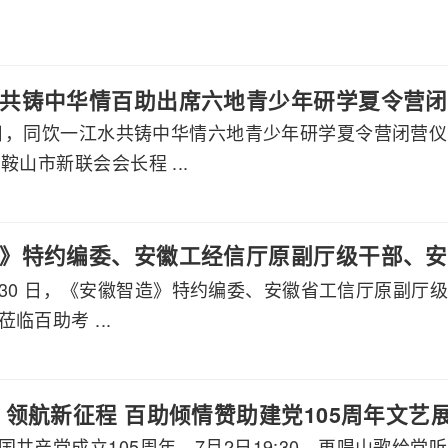
共铸中华情百助出席六地青少年研学夏令营闭
月7日，同饮一江水共铸中华情六地青少年研学夏令营闭营
鞍山市新联会会长程 ...
》特约编委、安徽工经信厅原副厅级干部、安
 7 月 30 日，《安徽智造》特约编委、安徽省工信厅原
莅临百助考察交流
临百助考 ...
 领航新征程 百助倾情赞助建党105周年文艺
国共产党成立105周年，7月2日19:30，再唱山歌给