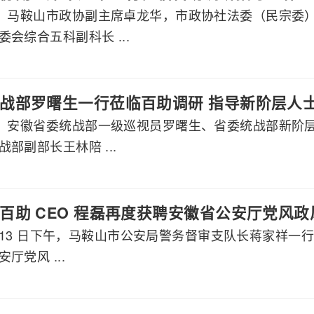
午，马鞍山市政协副主席卓龙华，市政协社法委（民宗委
会综合五科副科长 ...
战部罗曙生一行莅临百助调研 指导新阶层人
午，安徽省委统战部一级巡视员罗曙生、省委统战部新阶
部副部长王林陪 ...
百助 CEO 程磊再度获聘安徽省公安厅党风
2 月 13 日下午，马鞍山市公安局警务督审支队长蒋家祥一
厅党风 ...