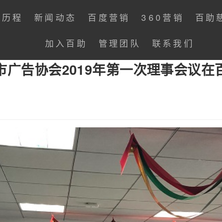
展历程
新闻动态
百度营销
360营销
百助
加入百助
管理团队
联系我们
市广告协会2019年第一次理事会议在
：