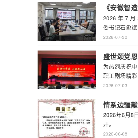
《安徽智造
2026 年
书记石象斌
委书记石象斌莅
2026-07-30
盛世颂党恩
为热烈庆祝中
职工剧场精彩上
2026-07-03
情系边疆献
2026年6
开。...
2026-06-08