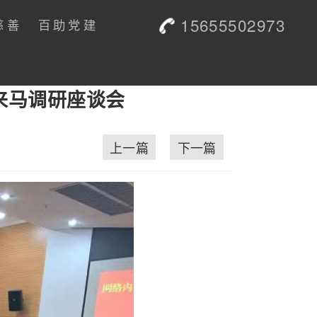
15655502973
慈善
百助党建
来马调研座谈会
上一篇
下一篇