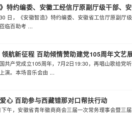
》特约编委、安徽工经信厅原副厅级干部、安
 7 月 30 日，《安徽智造》特约编委、安徽省工信厅原
莅临百助考察交流
临百助考 ...
 领航新征程 百助倾情赞助建党105周年文艺
国共产党成立105周年，7月2日19:30，再唱山歌给
演。本场音乐会由 ...
爱心 百助参与西藏错那对口帮扶行动
月8日下午，安徽省青年徽商商会三届一次常务理事会暨三