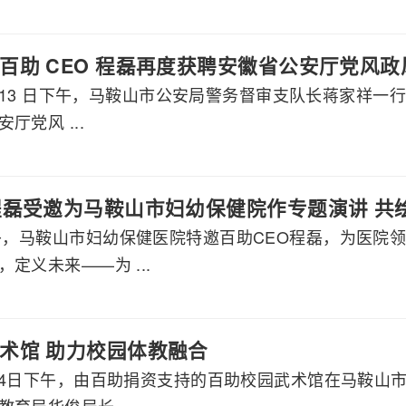
百助 CEO 程磊再度获聘安徽省公安厅党风
2 月 13 日下午，马鞍山市公安局警务督审支队长蒋家祥一
厅党风 ...
程磊受邀为马鞍山市妇幼保健院作专题演讲 共
下午，马鞍山市妇幼保健医院特邀百助CEO程磊，为医院
定义未来——为 ...
术馆 助力校园体教融合
2月24日下午，由百助捐资支持的百助校园武术馆在马鞍
育局华俊局长、 ...