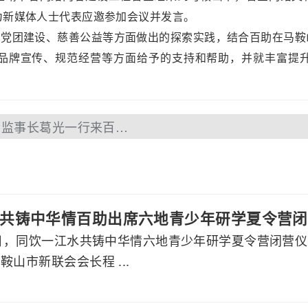
为新媒体人士代表应邀参加会议并发言。
团建设、慈善公益等方面做出的探索实践，结合百助在马鞍
品牌宣传、规范经营等方面给予的支持和帮助，并就丰富提
上一篇：安徽省文化市场发展促进会监事长葛光一行来百助参观考察
共铸中华情百助出席六地青少年研学夏令营闭
月7日，同饮一江水共铸中华情六地青少年研学夏令营闭营
鞍山市新联会会长程 ...