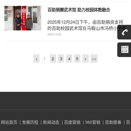
势，定义未来——为 ...
百助捐赠武术馆 助力校园体教融合
2025年12月24日下午，由百助捐资支持
的百助校园武术馆在马鞍山市冯桥小学举
行开馆仪式。市体育局王鹏处长、花山区
2025-12-24
教育局华俊局长、 ...
<
1
2
3
4
5
>
>>
网站首页
| 发展历程
| 新闻动态
| 百度营销
| 360营销
| 百助慈善
| 百