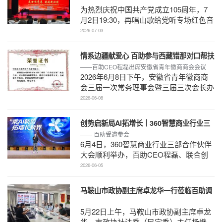
105周年文艺展演
为热烈庆祝中国共产党成立105周年，7
月2日19:30，再唱山歌给党听专场红色音
乐会在马鞍山市工人文化宫职工剧场精彩
2026-07-03
上演。本场音乐会由 ...
情系边疆献爱心 百助参与西藏错那对口帮扶
——百助CEO程磊出席安徽省青年徽商商会会议
行动
2026年6月8日下午，安徽省青年徽商商
会三届一次常务理事会暨三届三次会长办
公会在合肥华泰集团召开。...
2026-06-08
创势启新局AI拓增长｜360智慧商业行业三
—— 百助受邀参会
部合作伙伴大会圆满召开
6月4日，360智慧商业行业三部合作伙伴
大会顺利举办，百助CEO程磊、联合创
始人兼高级副总裁周慧受邀参会，与360
2026-06-05
集团副总裁黄剑及行业各合作 ...
马鞍山市政协副主席卓龙华一行莅临百助调
研指导工作
5月22日上午，马鞍山市政协副主席卓龙
华，市政协社法委（民宗委）主任杨继