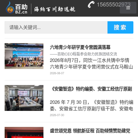
15655502973
搜索
六地青少年研学夏令营圆满落幕
——百助CEO程磊参会助力民族团结交流
2026年8月7日，同饮一江水共铸中华情
六地青少年研学夏令营闭营仪式在马鞍山
南湖宾馆江东厅顺利举办，百助CEO、
2026-08-07
马鞍山市新联会会长程 ...
《安徽智造》特约编委、安徽工经信厅原副
厅级干部、安徽电子信息职业技术学院原党
2026 年 7 月 30 日，《安徽智造》特约编
委书记石象斌莅临百助考察交流
委、安徽省工信厅原副厅级干部、安徽电
子信息职业技术学院原党委书记石象斌莅
2026-07-30
临百助考 ...
盛世颂党恩 领航新征程 百助倾情赞助建党