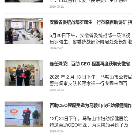
鹏、市政协办公室副主任何慧、市政协专
2026-05-22
委会综合五科副科长 ...
安徽省委统战部罗曙生一行莅临百助调研 指
导新阶层人士工作
5月20日下午，安徽省委统战部一级巡视
员罗曙生、省委统战部新阶层处处长胡淑
杰一行莅临百助走访调研，马鞍山市委统
2026-05-21
战部副部长王林陪 ...
连任殊荣！百助 CEO 程磊再度获聘安徽省
公安厅党风政风警风监督员
2026 年 2 月 13 日下午，马鞍山市公安局
警务督审支队长蒋家祥一行专程来到百
助，为公司 CEO 程磊现场颁发安徽省公
2026-02-13
安厅党风 ...
百助CEO程磊受邀为马鞍山市妇幼保健院作
专题演讲 共绘“超越医疗”发展新蓝图
12月24日下午，马鞍山市妇幼保健医院
特邀百助CEO程磊，为医院领导班子及
各科室专家骨干带来了一场题为《预见趋
2025-12-24