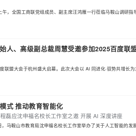
18日上午，全国工商联党组成员、副主席汪鸿雁一行莅临马鞍山调研指
始人、高级副总裁周慧受邀参加2025百度联盟
5百度联盟大会于杭州盛大启幕。此次大会以 AI 同进化·驭势共增
模式 推动教育智能化
O程磊应沈申福名校长工作室之邀 开展 AI 深度讲座
 月 8 日，马鞍山市教育局沈申福名校长工作室举办了关于人工智能的发