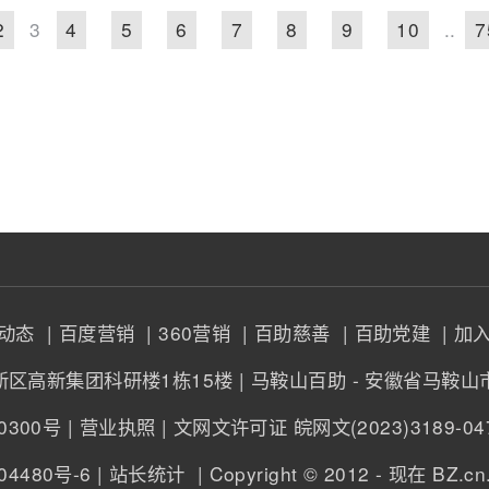
2
3
4
5
6
7
8
9
10
..
7
闻动态
| 百度营销
| 360营销
| 百助慈善
| 百助党建
| 加
新区高新集团科研楼1栋15楼 | 马鞍山百助 - 安徽省马鞍山
300号 |
营业执照
| 文网文许可证 皖网文(2023)3189-0
4480号-6
| 站长统计
| Copyright © 2012 - 现在
BZ.cn