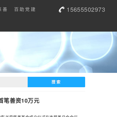
15655502973
慈善
百助党建
搜索
首笔善资10万元
癌’关爱慈善基金成立仪式在市慈善总会会议 ...