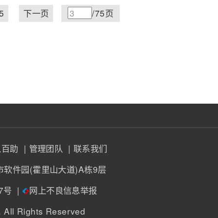
5
下一页
/75页
入百助
| 管理团队
| 联系我们
市软件园(霍里山大道)A栋9层
47号
|
网上不良信息举报
. All Rights Reserved