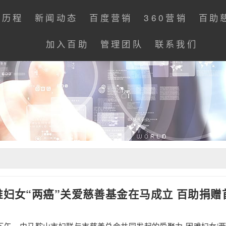
展历程
新闻动态
百度营销
360营销
百助
加入百助
管理团队
联系我们
难妇女“两癌”关爱慈善基金在马成立 百助捐赠
1日下午，由马鞍山市妇联与市慈善总会共同发起的爱聚力-困难妇女‘两