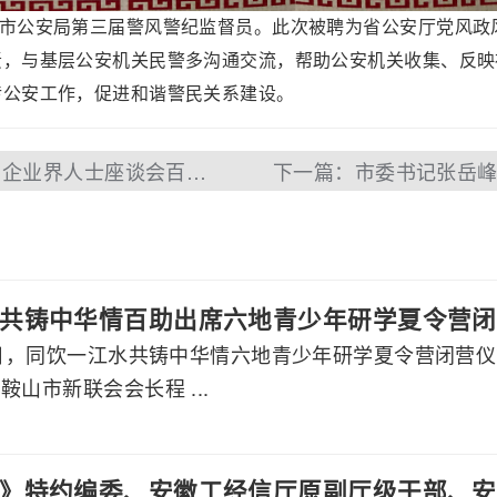
山市公安局第三届警风警纪监督员。此次被聘为省公安厅党风
责，与基层公安机关民警多沟通交流，帮助公安机关收集、反映
传公安工作，促进和谐警民关系建设。
上一篇：省长李国英召开专家学者和企业界人士座谈会百助CEO程磊应邀参会并做发言
共铸中华情百助出席六地青少年研学夏令营闭
月7日，同饮一江水共铸中华情六地青少年研学夏令营闭营
鞍山市新联会会长程 ...
》特约编委、安徽工经信厅原副厅级干部、安