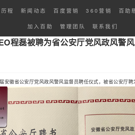
展历程
新闻动态
百度营销
360营销
百助
加入百助
管理团队
联系我们
EO程磊被聘为省公安厅党风政风警
：
六届安徽省公安厅党风政风警风监督员聘任仪式，被省公安厅聘