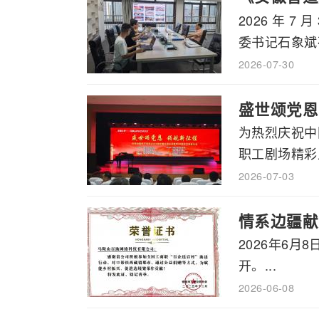
2026 年
书记石象斌
委书记石象斌莅
2026-07-30
盛世颂党恩
为热烈庆祝中
职工剧场精彩上
2026-07-03
情系边疆献
2026年6
开。...
2026-06-08