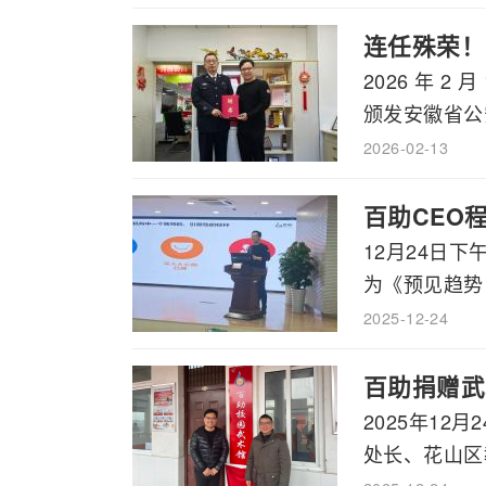
连任殊荣！
2026 年 
颁发安徽省公安
2026-02-13
百助CEO
12月24日
为《预见趋势，
2025-12-24
百助捐赠武
2025年1
处长、花山区教