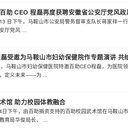
百助 CEO 程磊再度获聘安徽省公安厅党风
2 月 13 日下午，马鞍山市公安局警务督审支队长蒋家祥一
厅党风 ...
程磊受邀为马鞍山市妇幼保健院作专题演讲 共
下午，马鞍山市妇幼保健医院特邀百助CEO程磊，为医院
定义未来——为 ...
术馆 助力校园体教融合
2月24日下午，由百助捐资支持的百助校园武术馆在马鞍
育局华俊局长、 ...