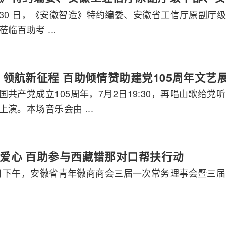
 7 月 30 日，《安徽智造》特约编委、安徽省工信厅原
莅临百助考察交流
临百助考 ...
 领航新征程 百助倾情赞助建党105周年文艺
国共产党成立105周年，7月2日19:30，再唱山歌给
演。本场音乐会由 ...
爱心 百助参与西藏错那对口帮扶行动
月8日下午，安徽省青年徽商商会三届一次常务理事会暨三