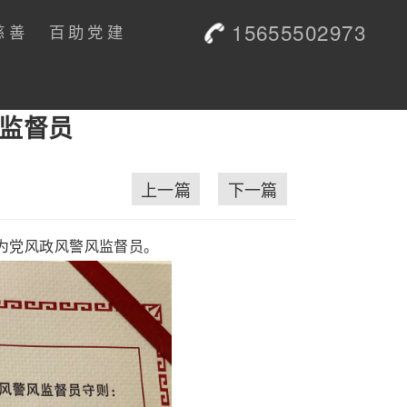
15655502973
慈善
百助党建
风监督员
上一篇
下一篇
为党风政风警风监督员。