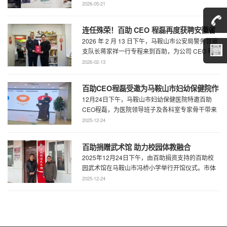
走访调研，马鞍山市委统战部副部长王林陪 ...
2026-05-21
连任殊荣！百助 CEO 程磊再度获聘安徽省
2026 年 2 月 13 日下午，马鞍山市公安局警务督审
公安厅党风政风警风监督员
支队长蒋家祥一行专程来到百助，为公司 CEO 程
磊现场颁发安徽省公安厅党风 ...
2026-02-13
百助CEO程磊受邀为马鞍山市妇幼保健院作
12月24日下午，马鞍山市妇幼保健医院特邀百助
专题演讲 共绘“超越医疗”发展新蓝图
CEO程磊，为医院领导班子及各科室专家骨干带来
了一场题为《预见趋势，定义未来——为 ...
2025-12-24
百助捐赠武术馆 助力校园体教融合
2025年12月24日下午，由百助捐资支持的百助校
园武术馆在马鞍山市冯桥小学举行开馆仪式。市体
育局王鹏处长、花山区教育局华俊局长、 ...
2025-12-24