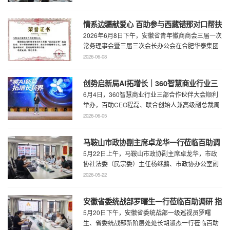
情系边疆献爱心 百助参与西藏错那对口帮扶
2026年6月8日下午，安徽省青年徽商商会三届一次
行动
常务理事会暨三届三次会长办公会在合肥华泰集团
召开。...
2026-06-08
创势启新局AI拓增长｜360智慧商业行业三
6月4日，360智慧商业行业三部合作伙伴大会顺利
部合作伙伴大会圆满召开
举办，百助CEO程磊、联合创始人兼高级副总裁周
慧受邀参会，与360集团副总裁黄剑及行业各合作
2026-06-05
...
马鞍山市政协副主席卓龙华一行莅临百助调
5月22日上午，马鞍山市政协副主席卓龙华，市政
研指导工作
协社法委（民宗委）主任杨继鹏、市政协办公室副
主任何慧、市政协专委会综合五科副科长 ...
2026-05-22
安徽省委统战部罗曙生一行莅临百助调研 指
5月20日下午，安徽省委统战部一级巡视员罗曙
导新阶层人士工作
生、省委统战部新阶层处处长胡淑杰一行莅临百助