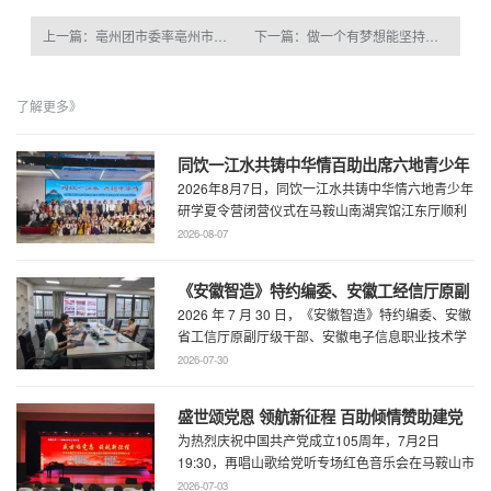
上一篇：亳州团市委率亳州市青年企业家协会一行来百助考察交流
下一篇：做一个有梦想能坚持的人
了解更多》
同饮一江水共铸中华情百助出席六地青少年
2026年8月7日，同饮一江水共铸中华情六地青少年
研学夏令营闭营仪式
研学夏令营闭营仪式在马鞍山南湖宾馆江东厅顺利
举办，百助CEO、马鞍山市新联会会长程 ...
2026-08-07
《安徽智造》特约编委、安徽工经信厅原副
2026 年 7 月 30 日，《安徽智造》特约编委、安徽
厅级干部、安徽电子信息职业技术学院原党
省工信厅原副厅级干部、安徽电子信息职业技术学
委书记石象斌莅临百助考察交流
院原党委书记石象斌莅临百助考 ...
2026-07-30
盛世颂党恩 领航新征程 百助倾情赞助建党
为热烈庆祝中国共产党成立105周年，7月2日
105周年文艺展演
19:30，再唱山歌给党听专场红色音乐会在马鞍山市
工人文化宫职工剧场精彩上演。本场音乐会由 ...
2026-07-03