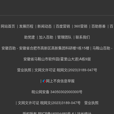
网站首页
| 发展历程
| 新闻动态
| 百度营销
| 360营销
| 百助慈善
| 百
助党建
| 加入百助
| 管理团队
| 联系我们
安徽百助 - 安徽省合肥市高新区高新集团科研楼1栋15楼 | 马鞍山百助 -
安徽省马鞍山市软件园(霍里山大道)A栋9层
营业执照
| 文网文许可证 皖网文(2023)3189-047号
|
网上不良信息举报
皖公网安备 34050302000300号
| 文网文许可证 皖网文(2023)3189-047号
营业执照
版权所有 皖ICP备16004480号-6
| 站长统计