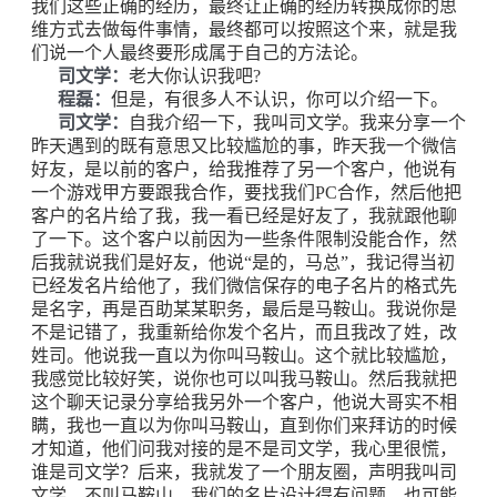
我们这些正确的经历，最终让正确的经历转换成你的思
维方式去做每件事情，最终都可以按照这个来，就是我
们说一个人最终要形成属于自己的方法论。
司文学：
老大你认识我吧?
程磊：
但是，有很多人不认识，你可以介绍一下。
司文学：
自我介绍一下，我叫司文学。我来分享一个
昨天遇到的既有意思又比较尴尬的事，昨天我一个微信
好友，是以前的客户，给我推荐了另一个客户，他说有
一个游戏甲方要跟我合作，要找我们PC合作，然后他把
客户的名片给了我，我一看已经是好友了，我就跟他聊
了一下。这个客户以前因为一些条件限制没能合作，然
后我就说我们是好友，他说“是的，马总”，我记得当初
已经发名片给他了，我们微信保存的电子名片的格式先
是名字，再是百助某某职务，最后是马鞍山。我说你是
不是记错了，我重新给你发个名片，而且我改了姓，改
姓司。他说我一直以为你叫马鞍山。这个就比较尴尬，
我感觉比较好笑，说你也可以叫我马鞍山。然后我就把
这个聊天记录分享给我另外一个客户，他说大哥实不相
瞒，我也一直以为你叫马鞍山，直到你们来拜访的时候
才知道，他们问我对接的是不是司文学，我心里很慌，
谁是司文学？后来，我就发了一个朋友圈，声明我叫司
文学，不叫马鞍山。我们的名片设计得有问题，也可能