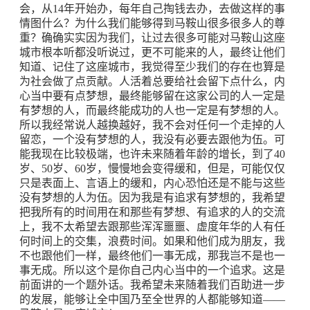
会，从14年开始办，每年自己掏钱去办，去做这样的事
情图什么？为什么我们能够得到马鞍山很多很多人的尊
重？确确实实因为我们，让过去很多可能对马鞍山这座
城市根本听都没听说过，更不可能来的人，最终让他们
知道、记住了这座城市，我觉得至少我们的存在也算是
为社会做了点贡献。人活着总要给社会留下点什么，内
心当中要有点梦想，最终能够留在这家公司的人一定是
有梦想的人，而最终能成功的人也一定是有梦想的人。
所以我经常说人越换越好，我不会对任何一个走掉的人
留恋，一个没有梦想的人，我没有必要去跟他为伍。可
能我现在比较极端，也许未来随着年龄的增长，到了40
岁、50岁、60岁，慢慢地会变得缓和，但是，可能仅仅
只是表面上、言语上的缓和，内心恐怕还是不能与这些
没有梦想的人为伍。因为我是有追求有梦想的，我希望
把我所有的时间用在和那些有梦想、有追求的人的交流
上，我不太希望去跟那些浑浑噩噩、虚度年华的人有任
何时间上的交集，浪费时间。如果和他们成为朋友，我
不也跟他们一样，最终他们一事无成，那我岂不是也一
事无成。所以这个是你自己内心当中的一个追求。这是
前面讲的一个题外话。我希望未来随着我们百助进一步
的发展，能够让全中国乃至全世界的人都能够知道——