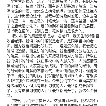
一个空空的状态，过了一年之后装满了东西，有的人装
满了知识，装满了理想，而有的人却装满了垃圾，当装
满垃圾的时候，你怎么去挽救他呢？你发现他无法挽救
了，连转岗都没法转，过程中没有及时发现，没有去及
时清理，有一点垃圾的时候就清一清，还有希望，装满
了之后就没办法了。我们特别不希望看到这样的局面，
所以我在招聘、培训方面，花的精力是很大的。
我小时候的愿望是想成为一名老师，我天生就特别喜
欢当老师。我读书的时候就是老师，是同学当中的老
师。因为我看问题比较认真，一道题怎么解，我会把它
解得很透彻，而且讲解的时候，我也能够充分站在对方
的角度，非常通俗易懂的来把题目给对方解答。所以在
我们读书的时候，我在学校中的人脉关系、人员感情应
该是最好的，大家都愿意找我。不懂的问题问老师，有
的时候老师讲解的不接地气，老师讲的虽然对，但他听
不懂，他问我的时候，我就能给他讲到懂为止，有很多
人都特别喜欢跟我在一起。今天我们在企业里面其实也
有这样的人，但凡有这种习惯的人，最终都成长起来
了，没有这样习惯的人往往最终都离开了，就这么个概
念。
提升，我们来讲提升人。这就讲到培训，我希望各个
部门的主管能够重视培训，我们最重要的培训基础就是