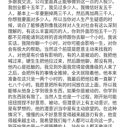
多跟我交流，公司里面真正能够做到这一点的人极少。
我创业都十五年了，我见过多少人，我微信好友五千
人，基本上一年要删掉两三千人，然后再加两三千人，
你想我要面对多少人。所以当你对人生产生疑惑的时
候，说白了能够遇到像我这样对人生对社会有这么深刻
理解的，有这么丰富阅历的人，你到外面恐怕五千一万
都不见得能请到这样的咨询师跟你去聊一个小时。我说
实话，我陪你聊一个小时，对你可能会影响一生，对你
会有极大的帮助。当然这个前提是愿意主动来找我的
人，对他是有价值有影响的，有的人是被迫的，我把他
喊过来，硬生生把他拉过来，然后跟他聊，那没有用，
他内心是抵触的。我见到外面我觉得是偶像级的人来了
之后，会把所有的事情全推掉，全天就陪着他，他本来
准备在这只坐一两个小时的，我最后把他拉着一直聊了
七八个小时。我愿意把所有的时间放在这上面，所以我
能够从他身上学到很多东西，如果你是被动的，你学到
的东西就有限了。当然人生也是一个过程，刚开始可能
扭扭捏捏不好意思、被动，但潜意识上有主动意识，他
是有梦想的，他的潜意识当中是有主动欲望的。在这种
情况下，慢慢的从不好意思变得越来越游刃有余，他变
得越来越主动，我希望我们每个人都可以走向这一步。
刚开始我也是一个很腼腆的人，站在台上都不敢说话，