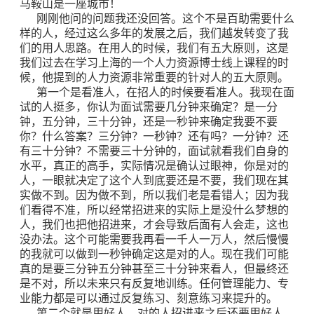
马鞍山是一座城市！
刚刚他问的问题我还没回答。这个不是百助需要什么
样的人，经过这么多年的发展之后，我们越发转变了我
们的用人思路。在用人的时候，我们有五大原则，这是
我们过去在学习上海的一个人力资源博士线上课程的时
候，他提到的人力资源非常重要的针对人的五大原则。
第一个是看准人，在招人的时候要看准人。我现在面
试的人挺多，你认为面试需要几分钟来确定？是一分
钟，五分钟，三十分钟，还是一秒钟来确定我要不要
你？什么答案？三分钟？一秒钟？还有吗？一分钟？还
有三十分钟？不需要三十分钟的，面试就看我们自身的
水平，真正的高手，实际情况是确认过眼神，你是对的
人，一眼就决定了这个人到底要还是不要，我们现在其
实做不到。因为做不到，所以我们老是看错人；因为我
们看得不准，所以经常招进来的实际上是没什么梦想的
人，我们也把他招进来，才会导致后面有人会走，这也
没办法。这个可能需要我再看一千人一万人，然后慢慢
的我就可以做到一秒钟确定这是对的人。现在我们可能
真的是要三分钟五分钟甚至三十分钟来看人，但最终还
是不对，所以未来只有反复地训练。任何管理能力、专
业能力都是可以通过反复练习、刻意练习来提升的。
第二个就是用好人。对的人招进来之后还要用好人，