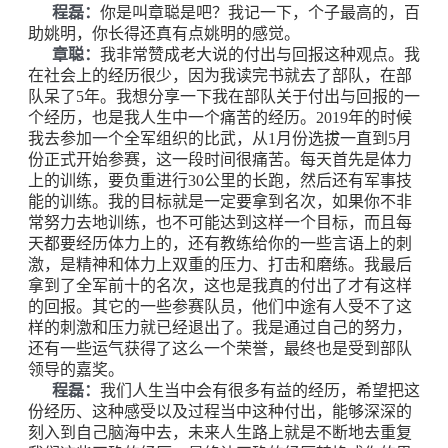
程磊：
你是叫章聪是吧？我记一下，个子最高的，百
助姚明，你长得还真有点姚明的感觉。
章聪：
我非常赞成老大说的付出与回报这种观点。我
在社会上的经历很少，因为我读完书就去了部队，在部
队呆了5年。我想分享一下我在部队关于付出与回报的一
个经历，也是我人生中一个痛苦的经历。2019年的时候
我去参加一个全军组织的比武，从1月份选拔一直到5月
份正式开始参赛，这一段时间很痛苦。每天首先是体力
上的训练，要负重进行30公里的长跑，然后还有军事技
能的训练。我的目标就是一定要拿到名次，如果你不非
常努力去地训练，也不可能达到这样一个目标，而且每
天都要经历体力上的，还有教练给你的一些言语上的刺
激，是精神和体力上双重的压力、打击和磨练。我最后
拿到了全军前十的名次，这也是我真的付出了才有这样
的回报。其它的一些参赛队员，他们中途有人受不了这
样的刺激和压力就已经退出了。我是通过自己的努力，
还有一些运气获得了这么一个荣誉，最终也是受到部队
领导的嘉奖。
程磊：
我们人生当中会有很多有益的经历，希望把这
份经历、这种感受以及过程当中这种付出，能够深深的
刻入到自己脑海中去，未来人生路上就是不断地去重复