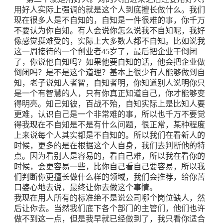
用好人实际上强调的就是这个人到底擅长做什么。我们
现在很多人是不自知的，自知是一件很难的事，你千万
不要认为你自知。有人会说你怎么说我不自知呢，我好
像感觉挺难受的，实际上大多数人都不自知。比如说我
这一周接待的一个创业者45岁了，最后把企业干倒闭
了，你说他自知吗？如果他要自知的话，他会把企业做
倒闭吗？是不是这个道理？基本上很少有人能够做到自
知，老子说知人者智，自知者明，你知道别人说明你只
是一个有智慧的人，只有你真正知道自己，你才能够变
得明亮。知己知彼，百战不殆，自知实际上是比知人要
更难，认识自己是一个非常难的事，所以也千万不要觉
得我现在不自知是不是有什么问题，很正常，某种程度
上来说每个人其实都是不自知的。所以我们在看新人的
时候，更多的是在根据这个人自身，我们去判断他的特
点。因为看别人是容易的，看自己难，所以我在看你的
时候，会更容易一些，比你自己看自己要容易，所以我
们判断你更擅长做什么样的领域，我们会推荐，给你苦
口婆心地去说，最终让你去做这个事情。
我现在用人所有的标准绝不是说公司哪个岗位缺人，然
后让你去。当然我们底下各个部门的主管们，他们也许
做不到这一点，但是我早就已经做到了，我只看你适合