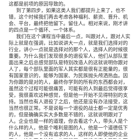
这都是前项的原因导致的。
到了第四步，如果这类人我们都提升上来了，也不
错，这个时候我们再去考虑各种福利、薪资、晋升、机
会、平台，最终把他留下。留住人。相对来说，刚才讲
的四点是一个循环、一个体系。
我们在这个课程当中最后一点，叫跟对人，跟对人实
际上就是在强调，比如说讲大一点，就是我们选择对的
行业，讲小一点就是选择对的那个人，选择人的时候很
重要。为什么我们发现很多的退役军人，他们从部队里
面出来之后总感觉部队是特别改造人的这就说明你跟对
人了，每个部队里面的军人其实都是很有正能量的，很
有国家意识的，能够为国家、为民族抛头颅洒热血。因
为你跟的是对的人，最终你学到的所有的东西都会对，
虽然这个过程可能很痛苦，可能有的人到最后觉得很享
受，我很喜欢这种感觉，但是他一开始不见得特别的支
持。当然也有人退役了之后，他还是没有办法接受，这
当然也很正常。不是说每一个退役的战士都一定是优秀
的，但是确确实实大多数是不错的，这就说明跟对了
人。企业也是一样的道理，你去看这个人，带头人是个
什么样的人，他是个唯利是图的人，他是一个道德低下
的人，他是一个没有追求的人，这样的人即使他的企业