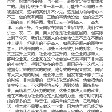
再大，给你再多的钱，也不能干，最终肯定会导致你死
亡的。我们有很多企业干着干着，可能整个公司的人全
被抓起来，这样的案例并不少见。这是因为领导者心术
不正，做的就有问题，正确的事情他没做，做的全是不
正确的事，唯利是图。我们过去一讲到商人，十商九
诈、无商不奸。今天国家在提倡企业家精神，我们过去
讲士、农、工、商，商人好像是社会最底层的，但实际
上到了今天，我们发现商人的社会地位是不是在不断的
往上提升，但提升的不是商人，如果还是原来的那种生
意人，唯利是图的人，那些人还是被打压的对象，今天
真正提升上来的，社会地位提升的，做企业的那帮人，
那叫企业家。企业家在这个社会当中其实得到了非常高
的社会地位，得到足够多的尊重，原因是在于这帮人当
他拥有足够的财富的时候，他有效的去配置财富，国家
有大灾大难的时候，他会冲上去；国家有些卡脖子工程
的时候，非常重要的一些科技攻坚的时候，他会把他的
资金投上去，不求回报地去投；遇到疫情，面临着失
业，面临着生活压力的时候，这些会解决大量的就业，
他在不断地为社会的稳定贡献他的力量，他每时每刻考
虑的更多的是一种责任。如果单纯只是他一己私利的
话，根本就不需要去做这个企业，因为他早就已经足够
了，他为什么头发花白，他操的是大家的心，这样的人