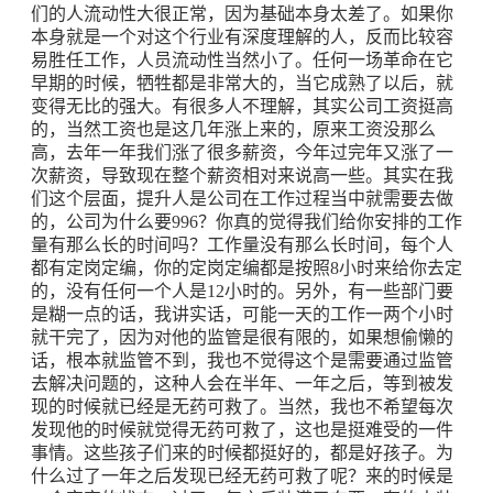
们的人流动性大很正常，因为基础本身太差了。如果你
本身就是一个对这个行业有深度理解的人，反而比较容
易胜任工作，人员流动性当然小了。任何一场革命在它
早期的时候，牺牲都是非常大的，当它成熟了以后，就
变得无比的强大。有很多人不理解，其实公司工资挺高
的，当然工资也是这几年涨上来的，原来工资没那么
高，去年一年我们涨了很多薪资，今年过完年又涨了一
次薪资，导致现在整个薪资相对来说高一些。其实在我
们这个层面，提升人是公司在工作过程当中就需要去做
的，公司为什么要996？你真的觉得我们给你安排的工作
量有那么长的时间吗？工作量没有那么长时间，每个人
都有定岗定编，你的定岗定编都是按照8小时来给你去定
的，没有任何一个人是12小时的。另外，有一些部门要
是糊一点的话，我讲实话，可能一天的工作一两个小时
就干完了，因为对他的监管是很有限的，如果想偷懒的
话，根本就监管不到，我也不觉得这个是需要通过监管
去解决问题的，这种人会在半年、一年之后，等到被发
现的时候就已经是无药可救了。当然，我也不希望每次
发现他的时候就觉得无药可救了，这也是挺难受的一件
事情。这些孩子们来的时候都挺好的，都是好孩子。为
什么过了一年之后发现已经无药可救了呢？来的时候是