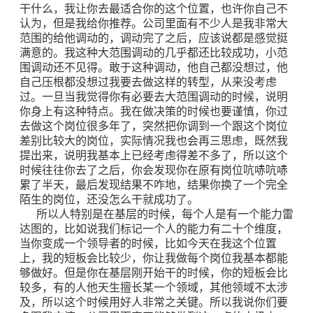
干什么，我让你去最适合你的这个位置，也许你自己不
认为，但是我给你推荐。公司里面有不少人是我非常大
范围的给他调动的，调动完了之后，应该说都是感觉挺
满意的。我这种大范围调动的几乎都还比较成功，小范
围调动还不见得。敢于这种调动，他自己都没想过，他
自己压根都没想过我要去做这样的转型，从来没考虑
过。一旦当我觉得你有必要去大范围调动的时候，说明
你身上有这种特点。我在做决策的时候也要谨慎，你过
去做这个岗位很多年了，突然把你调到一个跟这个岗位
差别比较大的岗位，实际情况我也会再三思虑，既然我
提出来，说明我基本上已经考虑得差不多了，所以这个
时候往往你去了之后，你会发现你在原有岗位吭哧吭哧
累了半天，最后发现结果不咋地，结果你换了一个完全
陌生的岗位，还没怎么干就成功了。
所以人特别是在基层的时候，每个人是有一个能力雷
达图的，比如说我们标记一个人的能力有二十个维度，
当你变成一个领导者的时候，比如今天在我这个位置
上，我的短板会比较少，你让我做每个岗位我基本都能
够做好。但是你在基层刚开始干的时候，你的短板会比
较多，有的人他天生擅长某一个领域，其他领域不太涉
及，所以这个时候用好人非常之关键。所以我说你们要