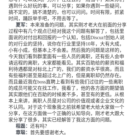
遇到什么好玩的事，可以分享；如果你遇到一些疑问，
搞不定的，搞不清楚的，也可以问问。时间有限，抓紧
时间，踊跃举手吧，不用去等了。
夏军：
本来准备的问题，其实刚才老大在前面的分享
过程中有几个观点已经对我这个问题有解答了，包括里
面说的对付出和回报的一个认知，包括Discuz!创始人说
的对行业的坚持，说你在行业里坚持10年，大有大成，
小有小成，但基本上不会差。然后我的问题是这样的，
今天我们看到群里面有一些人员的离职，还有些人会申
请远程的离职，大家都能看见。其实百助给的薪资和福
利待遇都是对标北上广的，我们的薪资水平很高，而且
有些福利甚至是超过北上广的，但是离职却仍然存在。
而且最近我在boss直聘上看到有些我们过往的一些离职
的成员可能又在找工作，我看了，他的各方面的期望值
其实跟他们在百助的时候差不多，甚至有的更低。从根
本上来讲，离职人员是对公司的价值观或者企业文化的
不认同。对于这个现象我之前就希望老大给大家做一个
分享，在这方面做一个正确的认知导向，刚才老大跟大
家分享了很多，其实已经解答了我这方面的问题。
程磊：
还有吗？
章聪：
首先要感谢老大。