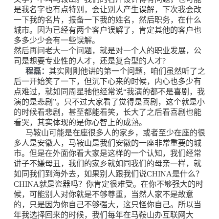
是我名字也有点特别，会让别人产生误解，下次我会改
一下我的名片，报备一下我的姓名，然后职务，在什么
城市。因为已经有两个客户误解了，肯定其他的客户也
多多少少会有一些误解。
然后再问老大一个问题，就是对一个人的职业发展，公
司是想要专业性的人才，还是复合型的人才?
程磊：
其实刚刚他讲的第一个问题，咱们虽然听了之
后一开始笑了一下，但沉下心来的时候，内心也多少有
点难过，就如同周星驰他经常说“我演的都不是喜剧，我
演的是悲剧”。只不过大家看了觉得是喜剧，这个就是小
的时候看悲剧，甚至都能看笑，长大了之后看喜剧也能
看哭，其实体现的是你心智上的成熟。
马鞍山可能是在座很多人的家乡，或者至少在座的很
多人是安徽人，马鞍山是我们安徽的一座非常重要的城
市。但是在外面你看大家是这样的一个认知，我们经常
讲子不嫌母丑，我们的家乡就如同我们的母亲一样，就
如同我们到海外去，如果别人跟我们说CHINA是什么？
CHINA就是瓷器吗？你肯定很难受。在你不够强大的时
候，可能别人对你就是不够尊重，当然人家不是故意
的，只是因为你自己不够强大，这只怪你自己。所以当
年我选择回来的时候，我们每年在马鞍山办互联网大