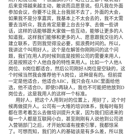
后来变得越来越主动，敢说而且愿意说。但凡我在外面
参加会议，你要不让我上台我就不去了，外面的大会，
如果我不是分享嘉宾，我基本上不太会去的，我不太需
要去当听众，我去肯定是要上台去分享、去做一些讲
话，这样的话能够跟大家做一些互动，能够让更多的人
知道我，这样我们能够和更多的人、愿意跟我交往的人
建立联系，否则我觉得没必要，挺浪费时间的。所以，
我讲这个叫用好人，这个是在解答你刚刚问的这个问
题，我们在用人的时候到底是按照公司的需要来用人，
还是按照这个人他自身的特性来用人。比如一个人他A
岗位、B岗位都适合，然后公司刚好A岗位是空缺的，这
个时候当然我会推荐他干A岗位，这种是有的。但前提
一定是他适合，他适合ABC，我只会在ABC里面给他
选，他不适合D，即使D再缺人，我也不可能把他放到D
岗位去，这是我用人的这样一个标准。
用好人，把这个人用到对的位置上，用好了，这个时
候再做提升人。公司有一大堆的培训体系，我每时每刻
都在思考着怎么去做培训提升大家，因为我们招进来的
每一个人都是互联网小白，甚至刚刚有人说他到公司进
入营销部门之后，才开始知道有搜索引擎，我都惊呆
了。可想而知，我们的人的基础该是有多么差，所以我