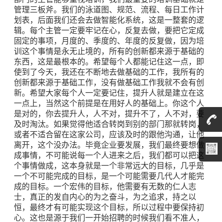
管理三板斧。我们的泳道图、规范、流程、每日工作计
划表，后面我们还会去做智能化系统，这是一整套的逻
辑。每个主管一定要牢记在心，反复去做，要把它定成
固定的事项，月度的、季度的、年度的反复做，因为培
训这个事情是永无止境的，所有的创新都来源于基础的
东西，这是最根本的。希望每个人都能记住这一点，即
使到了今天，我还在不断地去做基础的工作，我所有的
创新都来源于基础工作，没有做基础工作我就不会有创
新。希望大家每个人一定要记住，提升人就是建立在这
一点上，当然这个前提是在用好人的基础上。你这个人
是对的，你去提升人，人不对，提升不了，人不对，要
及时淘汰。如果觉得他适合转岗到别的部门那就转岗，
或者不适合留在这家公司，应该及时的跟他沟通，让他
离开，这个没办法。毕竟企业要发展，我们最终要想做
成事情，不可能说每一个人进来之后，我们都可以把这
个事情做成，这本身就是一个非常远大的目标，几乎是
一个不可能完成的目标，是一个可能需要几代人才能完
成的目标。一个宏伟的目标，他需要有无数的仁人志
士，真正的发自内心的为之奋斗，为之追求，持之以
恒，最终才有可能实现这个目标，所以过程中要保持初
心。这也是源于我们一开始招聘的时候我们看不准人，