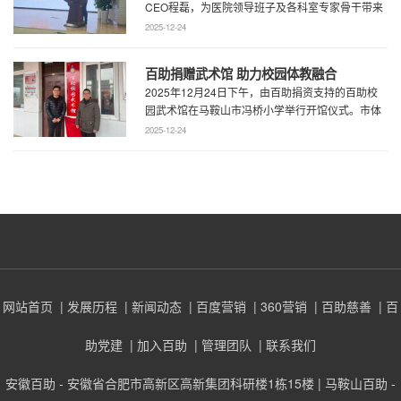
CEO程磊，为医院领导班子及各科室专家骨干带来
了一场题为《预见趋势，定义未来——为 ...
2025-12-24
百助捐赠武术馆 助力校园体教融合
2025年12月24日下午，由百助捐资支持的百助校
园武术馆在马鞍山市冯桥小学举行开馆仪式。市体
育局王鹏处长、花山区教育局华俊局长、 ...
2025-12-24
网站首页
| 发展历程
| 新闻动态
| 百度营销
| 360营销
| 百助慈善
| 百
助党建
| 加入百助
| 管理团队
| 联系我们
安徽百助 - 安徽省合肥市高新区高新集团科研楼1栋15楼 | 马鞍山百助 -