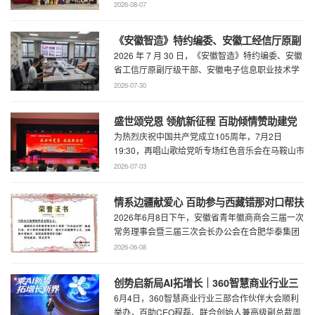
举办，百助CEO、马鞍山市新联会会长程 ...
2026-08-07
《安徽智造》特约编委、安徽工经信厅原副
2026 年 7 月 30 日，《安徽智造》特约编委、安徽
厅级干部、安徽电子信息职业技术学院原党
省工信厅原副厅级干部、安徽电子信息职业技术学
委书记石象斌莅临百助考察交流
院原党委书记石象斌莅临百助考 ...
2026-07-30
盛世颂党恩 领航新征程 百助倾情赞助建党
为热烈庆祝中国共产党成立105周年，7月2日
105周年文艺展演
19:30，再唱山歌给党听专场红色音乐会在马鞍山市
工人文化宫职工剧场精彩上演。本场音乐会由 ...
2026-07-03
情系边疆献爱心 百助参与西藏错那对口帮扶
2026年6月8日下午，安徽省青年徽商商会三届一次
行动
常务理事会暨三届三次会长办公会在合肥华泰集团
召开。...
2026-06-08
创势启新局AI拓增长｜360智慧商业行业三
6月4日，360智慧商业行业三部合作伙伴大会顺利
部合作伙伴大会圆满召开
举办，百助CEO程磊、联合创始人兼高级副总裁周