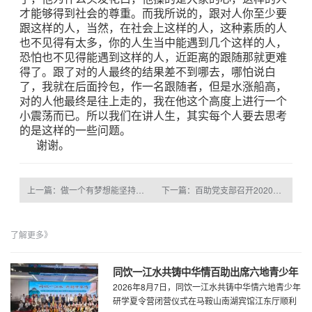
才能够得到社会的尊重。而我所说的，跟对人你至少要
跟这样的人，当然，在社会上这样的人，这种素质的人
也不见得有太多，你的人生当中能遇到几个这样的人，
恐怕也不见得能遇到这样的人，近距离的跟随那就更难
得了。跟了对的人最终的结果差不到哪去，哪怕说白
了，我就在后面拎包，作一名跟随者，但是水涨船高，
对的人他最终是往上走的，我在他这个高度上进行一个
小震荡而已。所以我们在讲人生，其实每个人要去思考
的是这样的一些问题。
谢谢。
上一篇：做一个有梦想能坚持的人
下一篇：百助党支部召开2020年度组织生活会
了解更多》
同饮一江水共铸中华情百助出席六地青少年
2026年8月7日，同饮一江水共铸中华情六地青少年
研学夏令营闭营仪式
研学夏令营闭营仪式在马鞍山南湖宾馆江东厅顺利