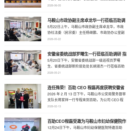
慧受邀参会，与360集团副总裁黄剑及行业各合作
2026-06-05
...
马鞍山市政协副主席卓龙华一行莅临百助调
5月22日上午，马鞍山市政协副主席卓龙华，市政
研指导工作
协社法委（民宗委）主任杨继鹏、市政协办公室副
主任何慧、市政协专委会综合五科副科长 ...
2026-05-22
安徽省委统战部罗曙生一行莅临百助调研 指
5月20日下午，安徽省委统战部一级巡视员罗曙
导新阶层人士工作
生、省委统战部新阶层处处长胡淑杰一行莅临百助
走访调研，马鞍山市委统战部副部长王林陪 ...
2026-05-21
连任殊荣！百助 CEO 程磊再度获聘安徽省
2026 年 2 月 13 日下午，马鞍山市公安局警务督审
公安厅党风政风警风监督员
支队长蒋家祥一行专程来到百助，为公司 CEO 程
磊现场颁发安徽省公安厅党风 ...
2026-02-13
百助CEO程磊受邀为马鞍山市妇幼保健院作
12月24日下午，马鞍山市妇幼保健医院特邀百助
专题演讲 共绘“超越医疗”发展新蓝图