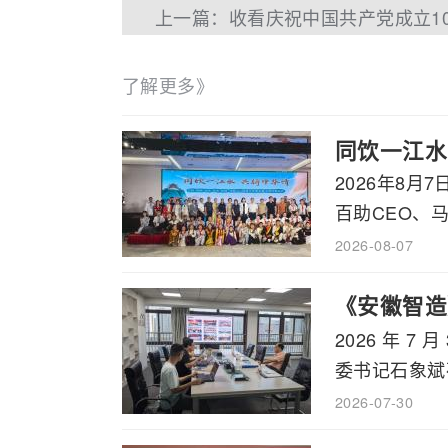
上一篇：收看庆祝中国共产党成立1
了解更多》
同饮一江水
2026年8
百助CEO、马
2026-08-07
《安徽智造
2026 年
书记石象斌
委书记石象斌莅
2026-07-30