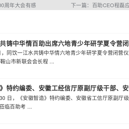
00周年大会有感
共铸中华情百助出席六地青少年研学夏令营闭
月7日，同饮一江水共铸中华情六地青少年研学夏令营闭营
鞍山市新联会会长程 ...
》特约编委、安徽工经信厅原副厅级干部、安
 7 月 30 日，《安徽智造》特约编委、安徽省工信厅原
莅临百助考察交流
临百助考 ...