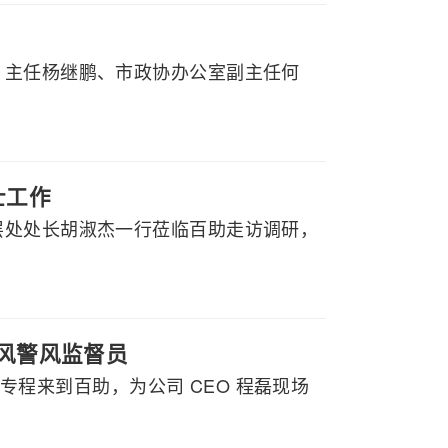
）主任杨继鹏、市政协办公室副主任何
士工作
层处处长胡淑杰一行莅临百助走访调研，
政风警风监督员
行专程来到百助，为公司 CEO 程磊现场