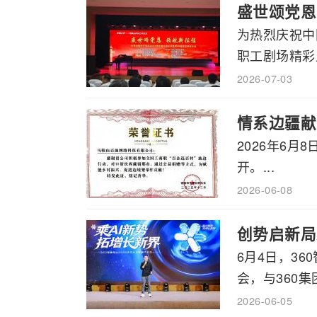
盛世颂党恩
为热烈庆祝中
职工剧场精彩上
2026-07-03
情系边疆献
2026年6
开。...
2026-06-08
创势启新局
6月4日，3
会，与360集
2026-06-05