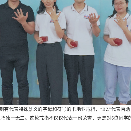
有代表特殊意义的字母和符号的卡地亚戒指，“BZ”代表百助
戒指独一无二。这枚戒指不仅仅代表一份荣誉，更是对6位同学