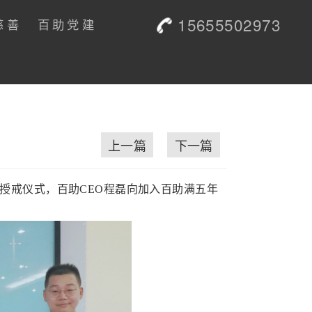
15655502973
慈善
百助党建
上一篇
下一篇
授戒仪式，百助CEO程磊向加入百助满五年