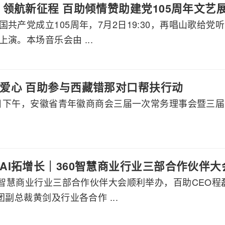
 领航新征程 百助倾情赞助建党105周年文艺
国共产党成立105周年，7月2日19:30，再唱山歌给
演。本场音乐会由 ...
爱心 百助参与西藏错那对口帮扶行动
月8日下午，安徽省青年徽商商会三届一次常务理事会暨三
AI拓增长｜360智慧商业行业三部合作伙伴
60智慧商业行业三部合作伙伴大会顺利举办，百助CEO
团副总裁黄剑及行业各合作 ...