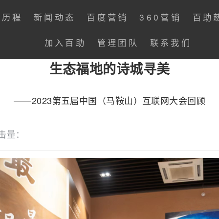
展历程
新闻动态
百度营销
360营销
百助
加入百助
管理团队
联系我们
生态福地的诗城寻美
——2023第五届中国（马鞍山）互联网大会回顾
击量：