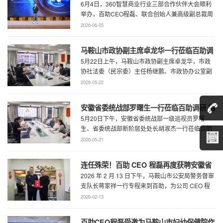
6月4日，360智慧商业行业三部合作伙伴大会顺利
部合作伙伴大会圆满召开
举办，百助CEO程磊、联合创始人兼高级副总裁周
慧受邀参会，与360集团副总裁黄剑及行业各合作
2026-06-05
...
马鞍山市政协副主席卓龙华一行莅临百助调
5月22日上午，马鞍山市政协副主席卓龙华，市政
研指导工作
协社法委（民宗委）主任杨继鹏、市政协办公室副
主任何慧、市政协专委会综合五科副科长 ...
2026-05-22
安徽省委统战部罗曙生一行莅临百助调研 指
5月20日下午，安徽省委统战部一级巡视员罗曙
导新阶层人士工作
生、省委统战部新阶层处处长胡淑杰一行莅临百助
走访调研，马鞍山市委统战部副部长王林陪 ...
2026-05-21
连任殊荣！百助 CEO 程磊再度获聘安徽省
2026 年 2 月 13 日下午，马鞍山市公安局警务督审
公安厅党风政风警风监督员
支队长蒋家祥一行专程来到百助，为公司 CEO 程
磊现场颁发安徽省公安厅党风 ...
2026-02-13
百助CEO程磊受邀为马鞍山市妇幼保健院作