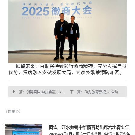
展望未来，百助将持续践行徽商精神，充分发挥自身
优势，深度融入安徽发展大局，为家乡繁荣添砖加瓦。
上一篇：创势突围 AI拼会赢 360智慧商业2025全国合作伙伴战略启动会在厦门举行
下一篇：助力教育新模式 推动教育智能化
了解更多》
同饮一江水共铸中华情百助出席六地青少年
2026年8月7日，同饮一江水共铸中华情六地青少年
研学夏令营闭营仪式