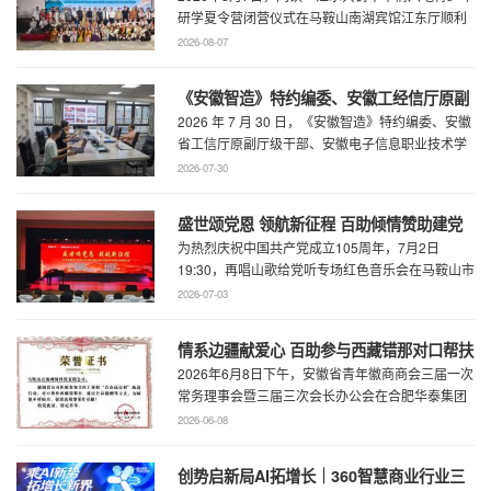
研学夏令营闭营仪式在马鞍山南湖宾馆江东厅顺利
举办，百助CEO、马鞍山市新联会会长程 ...
2026-08-07
《安徽智造》特约编委、安徽工经信厅原副
2026 年 7 月 30 日，《安徽智造》特约编委、安徽
厅级干部、安徽电子信息职业技术学院原党
省工信厅原副厅级干部、安徽电子信息职业技术学
委书记石象斌莅临百助考察交流
院原党委书记石象斌莅临百助考 ...
2026-07-30
盛世颂党恩 领航新征程 百助倾情赞助建党
为热烈庆祝中国共产党成立105周年，7月2日
105周年文艺展演
19:30，再唱山歌给党听专场红色音乐会在马鞍山市
工人文化宫职工剧场精彩上演。本场音乐会由 ...
2026-07-03
情系边疆献爱心 百助参与西藏错那对口帮扶
2026年6月8日下午，安徽省青年徽商商会三届一次
行动
常务理事会暨三届三次会长办公会在合肥华泰集团
召开。...
2026-06-08
创势启新局AI拓增长｜360智慧商业行业三