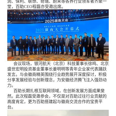
润、保利、联想、奇瑞、蔚来等各界行业领军者齐聚一
堂，百助CEO程磊亦受邀出席。
会议现场，银河航天（北京）科技董事长徐鸣、北京
盛世宏明投资基金董事长姜明明等青年企业家代表踊跃
发言。与会徽商精英围绕行业趋势展开深度探讨，积极
分享发展经验与创新理念，为安徽经济腾飞注入强劲动
力。
百助长期扎根互联网领域，在创新发展方面成果斐
然。此次程磊受邀参会，不仅是对百助过往行业贡献的
高度肯定，更为百助搭建起与徽商交流合作的宝贵平
台。