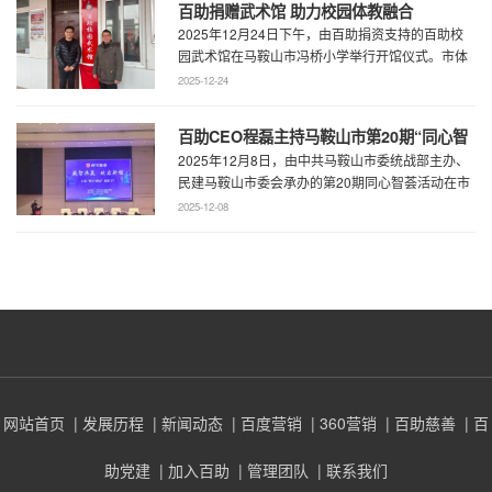
百助捐赠武术馆 助力校园体教融合
2025年12月24日下午，由百助捐资支持的百助校
园武术馆在马鞍山市冯桥小学举行开馆仪式。市体
育局王鹏处长、花山区教育局华俊局长、 ...
2025-12-24
百助CEO程磊主持马鞍山市第20期“同心智
2025年12月8日，由中共马鞍山市委统战部主办、
荟” 共谋数字马鞍山超级门户建设新蓝图
民建马鞍山市委会承办的第20期同心智荟活动在市
会议中心隆重举行。本期活动聚焦数智共 ...
2025-12-08
网站首页
| 发展历程
| 新闻动态
| 百度营销
| 360营销
| 百助慈善
| 百
助党建
| 加入百助
| 管理团队
| 联系我们