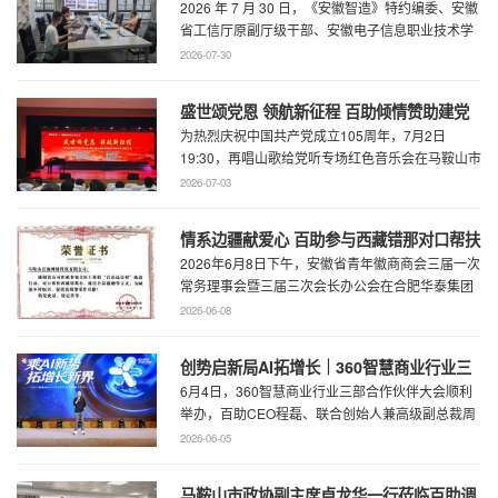
2026 年 7 月 30 日，《安徽智造》特约编委、安徽
厅级干部、安徽电子信息职业技术学院原党
省工信厅原副厅级干部、安徽电子信息职业技术学
委书记石象斌莅临百助考察交流
院原党委书记石象斌莅临百助考 ...
2026-07-30
盛世颂党恩 领航新征程 百助倾情赞助建党
为热烈庆祝中国共产党成立105周年，7月2日
105周年文艺展演
19:30，再唱山歌给党听专场红色音乐会在马鞍山市
工人文化宫职工剧场精彩上演。本场音乐会由 ...
2026-07-03
情系边疆献爱心 百助参与西藏错那对口帮扶
2026年6月8日下午，安徽省青年徽商商会三届一次
行动
常务理事会暨三届三次会长办公会在合肥华泰集团
召开。...
2026-06-08
创势启新局AI拓增长｜360智慧商业行业三
6月4日，360智慧商业行业三部合作伙伴大会顺利
部合作伙伴大会圆满召开
举办，百助CEO程磊、联合创始人兼高级副总裁周
慧受邀参会，与360集团副总裁黄剑及行业各合作
2026-06-05
...
马鞍山市政协副主席卓龙华一行莅临百助调