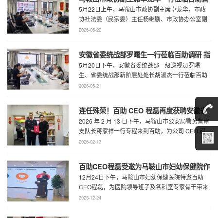
5月22日上午，马鞍山市政协副主席卓龙华，市政
研指导工作
协社法委（民宗委）主任杨继鹏、市政协办公室副
主任何慧、市政协专委会综合五科副科长 ...
2026-05-22
安徽省委统战部罗曙生一行莅临百助调研 指
5月20日下午，安徽省委统战部一级巡视员罗曙
导新阶层人士工作
生、省委统战部新阶层处处长胡淑杰一行莅临百助
走访调研，马鞍山市委统战部副部长王林陪 ...
2026-05-21
连任殊荣！百助 CEO 程磊再度获聘安徽省
2026 年 2 月 13 日下午，马鞍山市公安局警务督审
公安厅党风政风警风监督员
支队长蒋家祥一行专程来到百助，为公司 CEO 程
磊现场颁发安徽省公安厅党风 ...
2026-02-13
百助CEO程磊受邀为马鞍山市妇幼保健院作
12月24日下午，马鞍山市妇幼保健医院特邀百助
专题演讲 共绘“超越医疗”发展新蓝图
CEO程磊，为医院领导班子及各科室专家骨干带来
了一场题为《预见趋势，定义未来——为 ...
2025-12-24