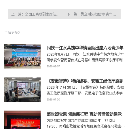
上一篇：全国工商联副主席汪鸿雁与百助CEO程磊闭门座谈 共商民营经济高质量发展新动能
下一篇：勇立潮头担使命 青年先锋绘新篇
了解更多》
同饮一江水共铸中华情百助出席六地青少年
2026年8月7日，同饮一江水共铸中华情六地青少年
研学夏令营闭营仪式
研学夏令营闭营仪式在马鞍山南湖宾馆江东厅顺利
举办，百助CEO、马鞍山市新联会会长程 ...
2026-08-07
《安徽智造》特约编委、安徽工经信厅原副
2026 年 7 月 30 日，《安徽智造》特约编委、安徽
厅级干部、安徽电子信息职业技术学院原党
省工信厅原副厅级干部、安徽电子信息职业技术学
委书记石象斌莅临百助考察交流
院原党委书记石象斌莅临百助考 ...
2026-07-30
盛世颂党恩 领航新征程 百助倾情赞助建党
为热烈庆祝中国共产党成立105周年，7月2日
105周年文艺展演
19:30，再唱山歌给党听专场红色音乐会在马鞍山市