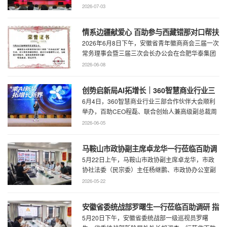
工人文化宫职工剧场精彩上演。本场音乐会由 ...
2026-07-03
情系边疆献爱心 百助参与西藏错那对口帮扶
2026年6月8日下午，安徽省青年徽商商会三届一次
行动
常务理事会暨三届三次会长办公会在合肥华泰集团
召开。...
2026-06-08
创势启新局AI拓增长｜360智慧商业行业三
6月4日，360智慧商业行业三部合作伙伴大会顺利
部合作伙伴大会圆满召开
举办，百助CEO程磊、联合创始人兼高级副总裁周
慧受邀参会，与360集团副总裁黄剑及行业各合作
2026-06-05
...
马鞍山市政协副主席卓龙华一行莅临百助调
5月22日上午，马鞍山市政协副主席卓龙华，市政
研指导工作
协社法委（民宗委）主任杨继鹏、市政协办公室副
主任何慧、市政协专委会综合五科副科长 ...
2026-05-22
安徽省委统战部罗曙生一行莅临百助调研 指
5月20日下午，安徽省委统战部一级巡视员罗曙
导新阶层人士工作