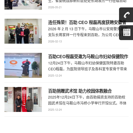
生、省委统战部新阶层处处长胡淑杰一行莅临百助
走访调研，马鞍山市委统战部副部长王林陪 ...
2026-05-21
连任殊荣！百助 CEO 程磊再度获聘安徽省
2026 年 2 月 13 日下午，马鞍山市公安局警务督审
公安厅党风政风警风监督员
支队长蒋家祥一行专程来到百助，为公司 CEO 程
磊现场颁发安徽省公安厅党风 ...
2026-02-13
百助CEO程磊受邀为马鞍山市妇幼保健院作
12月24日下午，马鞍山市妇幼保健医院特邀百助
专题演讲 共绘“超越医疗”发展新蓝图
CEO程磊，为医院领导班子及各科室专家骨干带来
了一场题为《预见趋势，定义未来——为 ...
2025-12-24
百助捐赠武术馆 助力校园体教融合
2025年12月24日下午，由百助捐资支持的百助校
园武术馆在马鞍山市冯桥小学举行开馆仪式。市体
育局王鹏处长、花山区教育局华俊局长、 ...
2025-12-24