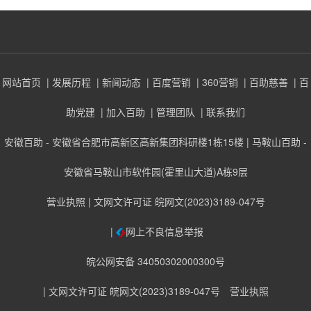
网站首页
| 发展历程
| 新闻动态
| 百度营销
| 360营销
| 百助慈善
| 百
助党建
| 加入百助
| 管理团队
| 联系我们
安徽百助 - 安徽省合肥市高新区高新集团科研楼1栋15楼 | 马鞍山百助 -
安徽省马鞍山市软件园(霍里山大道)A栋9层
营业执照
| 文网文许可证 皖网文(2023)3189-047号
|
网上不良信息举报
皖公网安备 34050302000300号
| 文网文许可证 皖网文(2023)3189-047号
营业执照