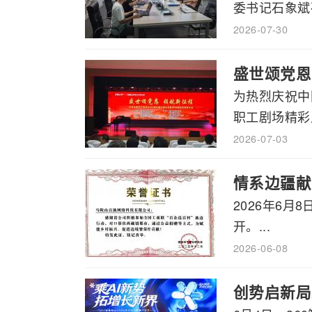
委书记石象斌莅
2026-07-30
盛世颂党恩
为热烈庆祝中
职工剧场精彩上
2026-07-03
情系边疆献
2026年6
开。...
2026-06-08
创势启新局