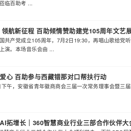
临百助考 ...
 领航新征程 百助倾情赞助建党105周年文艺
国共产党成立105周年，7月2日19:30，再唱山歌给
演。本场音乐会由 ...
爱心 百助参与西藏错那对口帮扶行动
月8日下午，安徽省青年徽商商会三届一次常务理事会暨三
AI拓增长｜360智慧商业行业三部合作伙伴