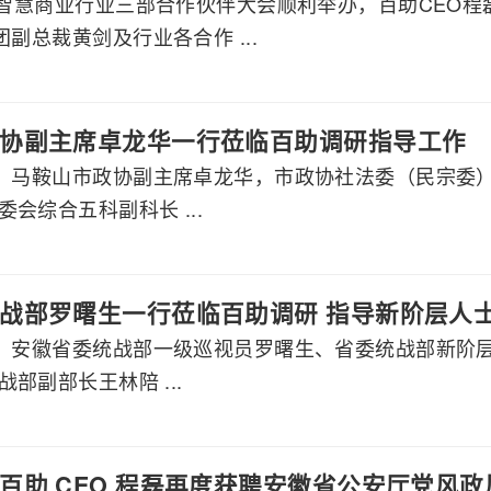
60智慧商业行业三部合作伙伴大会顺利举办，百助CEO
团副总裁黄剑及行业各合作 ...
协副主席卓龙华一行莅临百助调研指导工作
午，马鞍山市政协副主席卓龙华，市政协社法委（民宗委
会综合五科副科长 ...
战部罗曙生一行莅临百助调研 指导新阶层人
午，安徽省委统战部一级巡视员罗曙生、省委统战部新阶
部副部长王林陪 ...
百助 CEO 程磊再度获聘安徽省公安厅党风