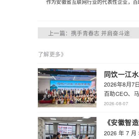
作为安徽省互联网行业的代表性企业，百助
上一篇：携手青春志 并肩奋斗途
了解更多》
同饮一江水
2026年8
百助CEO、马
2026-08-07
《安徽智造
2026 年
书记石象斌