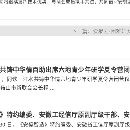
将继续发挥技术优势，与商会成员携手共进，共同谱写安徽
共铸中华情百助出席六地青少年研学夏令营闭
月7日，同饮一江水共铸中华情六地青少年研学夏令营闭营
鞍山市新联会会长程 ...
》特约编委、安徽工经信厅原副厅级干部、安
 7 月 30 日，《安徽智造》特约编委、安徽省工信厅原
莅临百助考察交流