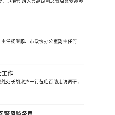
程磊、联合创始人兼高级副总裁周慧受邀参
）主任杨继鹏、市政协办公室副主任何
士工作
层处处长胡淑杰一行莅临百助走访调研，
政风警风监督员