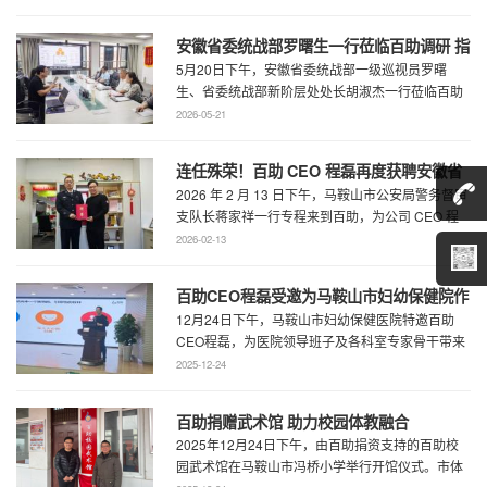
安徽省委统战部罗曙生一行莅临百助调研 指
5月20日下午，安徽省委统战部一级巡视员罗曙
导新阶层人士工作
生、省委统战部新阶层处处长胡淑杰一行莅临百助
走访调研，马鞍山市委统战部副部长王林陪 ...
2026-05-21
连任殊荣！百助 CEO 程磊再度获聘安徽省
2026 年 2 月 13 日下午，马鞍山市公安局警务督审
公安厅党风政风警风监督员
支队长蒋家祥一行专程来到百助，为公司 CEO 程
磊现场颁发安徽省公安厅党风 ...
2026-02-13
百助CEO程磊受邀为马鞍山市妇幼保健院作
12月24日下午，马鞍山市妇幼保健医院特邀百助
专题演讲 共绘“超越医疗”发展新蓝图
CEO程磊，为医院领导班子及各科室专家骨干带来
了一场题为《预见趋势，定义未来——为 ...
2025-12-24
百助捐赠武术馆 助力校园体教融合
2025年12月24日下午，由百助捐资支持的百助校
园武术馆在马鞍山市冯桥小学举行开馆仪式。市体