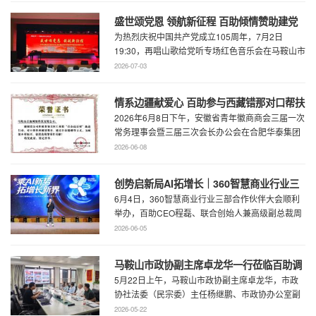
盛世颂党恩 领航新征程 百助倾情赞助建党
为热烈庆祝中国共产党成立105周年，7月2日
105周年文艺展演
19:30，再唱山歌给党听专场红色音乐会在马鞍山市
工人文化宫职工剧场精彩上演。本场音乐会由 ...
2026-07-03
情系边疆献爱心 百助参与西藏错那对口帮扶
2026年6月8日下午，安徽省青年徽商商会三届一次
行动
常务理事会暨三届三次会长办公会在合肥华泰集团
召开。...
2026-06-08
创势启新局AI拓增长｜360智慧商业行业三
6月4日，360智慧商业行业三部合作伙伴大会顺利
部合作伙伴大会圆满召开
举办，百助CEO程磊、联合创始人兼高级副总裁周
慧受邀参会，与360集团副总裁黄剑及行业各合作
2026-06-05
...
马鞍山市政协副主席卓龙华一行莅临百助调
5月22日上午，马鞍山市政协副主席卓龙华，市政
研指导工作
协社法委（民宗委）主任杨继鹏、市政协办公室副
主任何慧、市政协专委会综合五科副科长 ...
2026-05-22