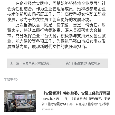
在企业经营实践中，周慧始终坚持将企业发展与社
会责任相结合。作为企业管理层成员，她积极参与企业
技术创新和市场拓展工作，同时高度重视女性职工职业
发展，致力于为女性员工创造更好的发展环境。
此次当选执委，既是一份荣誉，更是一份责任。周
慧表示，将认真履行执委职责，深入贯彻落实大会精
神，充分发挥企业平台优势，积极参与支持妇女创业就
业、能力建设等各项工作，为促进马鞍山市妇女事业发
展贡献力量，展现新时代女性的责任与担当。
上一篇：百助荣获360智慧商业2025年度战略伙伴奖
下一篇：科技强国梦 百助杯点燃马鞍山科学热情
了解更多》
《安徽智造》特约编委、安徽工经信厅原副
2026 年 7 月 30 日，《安徽智造》特约编委、安徽
厅级干部、安徽电子信息职业技术学院原党
省工信厅原副厅级干部、安徽电子信息职业技术学
委书记石象斌莅临百助考察交流
院原党委书记石象斌莅临百助考 ...
2026-07-30