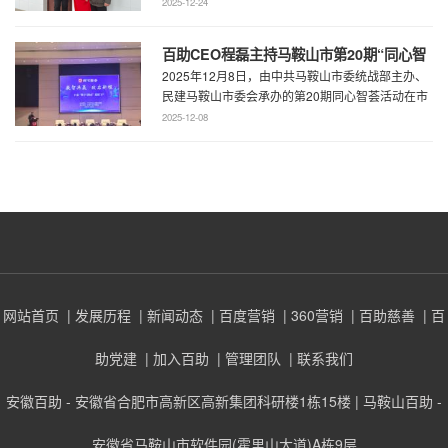
育局王鹏处长、花山区教育局华俊局长、 ...
2025-12-24
百助CEO程磊主持马鞍山市第20期“同心智
2025年12月8日，由中共马鞍山市委统战部主办、
荟” 共谋数字马鞍山超级门户建设新蓝图
民建马鞍山市委会承办的第20期同心智荟活动在市
会议中心隆重举行。本期活动聚焦数智共 ...
2025-12-08
网站首页
| 发展历程
| 新闻动态
| 百度营销
| 360营销
| 百助慈善
| 百
助党建
| 加入百助
| 管理团队
| 联系我们
安徽百助 - 安徽省合肥市高新区高新集团科研楼1栋15楼 | 马鞍山百助 -
安徽省马鞍山市软件园(霍里山大道)A栋9层