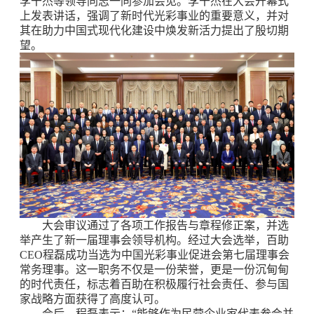
李干杰等领导同志一同参加会见。李干杰在大会开幕式
上发表讲话，强调了新时代光彩事业的重要意义，并对
其在助力中国式现代化建设中焕发新活力提出了殷切期
望。
大会审议通过了各项工作报告与章程修正案，并选
举产生了新一届理事会领导机构。经过大会选举，百助
CEO程磊成功当选为中国光彩事业促进会第七届理事会
常务理事。这一职务不仅是一份荣誉，更是一份沉甸甸
的时代责任，标志着百助在积极履行社会责任、参与国
家战略方面获得了高度认可。
会后，程磊表示：“能够作为民营企业家代表参会并