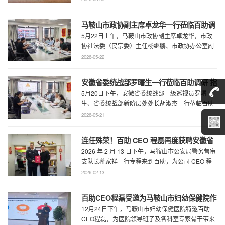
...
马鞍山市政协副主席卓龙华一行莅临百助调
5月22日上午，马鞍山市政协副主席卓龙华，市政
研指导工作
协社法委（民宗委）主任杨继鹏、市政协办公室副
主任何慧、市政协专委会综合五科副科长 ...
2026-05-22
安徽省委统战部罗曙生一行莅临百助调研 指
5月20日下午，安徽省委统战部一级巡视员罗曙
导新阶层人士工作
生、省委统战部新阶层处处长胡淑杰一行莅临百助
走访调研，马鞍山市委统战部副部长王林陪 ...
2026-05-21
连任殊荣！百助 CEO 程磊再度获聘安徽省
2026 年 2 月 13 日下午，马鞍山市公安局警务督审
公安厅党风政风警风监督员
支队长蒋家祥一行专程来到百助，为公司 CEO 程
磊现场颁发安徽省公安厅党风 ...
2026-02-13
百助CEO程磊受邀为马鞍山市妇幼保健院作
12月24日下午，马鞍山市妇幼保健医院特邀百助
专题演讲 共绘“超越医疗”发展新蓝图
CEO程磊，为医院领导班子及各科室专家骨干带来