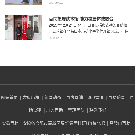
了一场题为《预见趋势，定义未来——为 ...
2025-12-24
百助捐赠武术馆 助力校园体教融合
2025年12月24日下午，由百助捐资支持的百助校
园武术馆在马鞍山市冯桥小学举行开馆仪式。市体
育局王鹏处长、花山区教育局华俊局长、 ...
2025-12-24
网站首页
| 发展历程
| 新闻动态
| 百度营销
| 360营销
| 百助慈善
| 百
助党建
| 加入百助
| 管理团队
| 联系我们
安徽百助 - 安徽省合肥市高新区高新集团科研楼1栋15楼 | 马鞍山百助 -