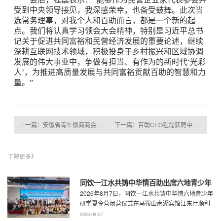
受到中央领导接见，我深感荣幸，也备受鼓舞。此次当
选常务理事，对我个人和百助而言，都是一个新的起
点。我们将认真学习领会大会精神，特别是习近平总书
记关于促进共同富裕和民营经济发展的重要论述，继续
深耕互联网技术领域，积极投身于乡村振兴和区域协调
发展的伟大事业中，争做有担当、有作为的新时代‘光彩
人’，为推进高质量发展与共同富裕贡献百助的智慧和力
量。”
上一篇：安徽省青年徽商商会一行到访百助考察交流
下一篇：百助CEO程磊获聘中国商务广告协会“数字营销资深实战专家”
了解更多》
同饮一江水共铸中华情百助出席六地青少年
2026年8月7日，同饮一江水共铸中华情六地青少年
研学夏令营闭营仪式
研学夏令营闭营仪式在马鞍山南湖宾馆江东厅顺利
举办，百助CEO、马鞍山市新联会会长程 ...
2026-08-07