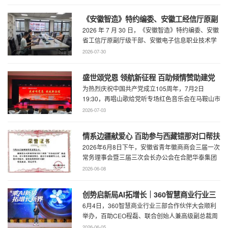
《安徽智造》特约编委、安徽工经信厅原副
2026 年 7 月 30 日，《安徽智造》特约编委、安徽
厅级干部、安徽电子信息职业技术学院原党
省工信厅原副厅级干部、安徽电子信息职业技术学
委书记石象斌莅临百助考察交流
院原党委书记石象斌莅临百助考 ...
2026-07-30
盛世颂党恩 领航新征程 百助倾情赞助建党
为热烈庆祝中国共产党成立105周年，7月2日
105周年文艺展演
19:30，再唱山歌给党听专场红色音乐会在马鞍山市
工人文化宫职工剧场精彩上演。本场音乐会由 ...
2026-07-03
情系边疆献爱心 百助参与西藏错那对口帮扶
2026年6月8日下午，安徽省青年徽商商会三届一次
行动
常务理事会暨三届三次会长办公会在合肥华泰集团
召开。...
2026-06-08
创势启新局AI拓增长｜360智慧商业行业三
6月4日，360智慧商业行业三部合作伙伴大会顺利
部合作伙伴大会圆满召开
举办，百助CEO程磊、联合创始人兼高级副总裁周
慧受邀参会，与360集团副总裁黄剑及行业各合作
2026-06-05