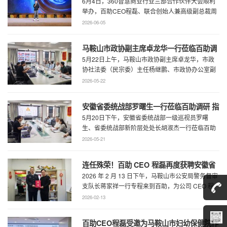
6月4日，360智慧商业行业三部合作伙伴大会顺利
部合作伙伴大会圆满召开
举办，百助CEO程磊、联合创始人兼高级副总裁周
慧受邀参会，与360集团副总裁黄剑及行业各合作
2026-06-05
...
马鞍山市政协副主席卓龙华一行莅临百助调
5月22日上午，马鞍山市政协副主席卓龙华，市政
研指导工作
协社法委（民宗委）主任杨继鹏、市政协办公室副
主任何慧、市政协专委会综合五科副科长 ...
2026-05-22
安徽省委统战部罗曙生一行莅临百助调研 指
5月20日下午，安徽省委统战部一级巡视员罗曙
导新阶层人士工作
生、省委统战部新阶层处处长胡淑杰一行莅临百助
走访调研，马鞍山市委统战部副部长王林陪 ...
2026-05-21
连任殊荣！百助 CEO 程磊再度获聘安徽省
2026 年 2 月 13 日下午，马鞍山市公安局警务督审
公安厅党风政风警风监督员
支队长蒋家祥一行专程来到百助，为公司 CEO 程
磊现场颁发安徽省公安厅党风 ...
2026-02-13
百助CEO程磊受邀为马鞍山市妇幼保健院作