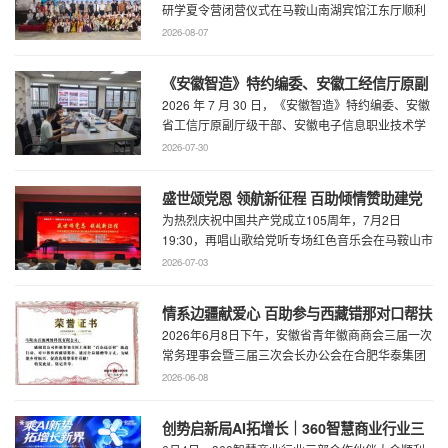
研学夏令营闭营仪式在马鞍山南湖宾馆江东厅顺利
举办，百助CEO、马鞍山市新联会会长程 ...
2026-08-07
《安徽智造》特约编委、安徽工经信厅原副
2026 年 7 月 30 日，《安徽智造》特约编委、安徽
厅级干部、安徽电子信息职业技术学院原党
省工信厅原副厅级干部、安徽电子信息职业技术学
委书记石象斌莅临百助考察交流
院原党委书记石象斌莅临百助考 ...
2026-07-30
盛世颂党恩 领航新征程 百助倾情赞助建党
为热烈庆祝中国共产党成立105周年，7月2日
105周年文艺展演
19:30，再唱山歌给党听专场红色音乐会在马鞍山市
工人文化宫职工剧场精彩上演。本场音乐会由 ...
2026-07-03
情系边疆献爱心 百助参与西藏错那对口帮扶
2026年6月8日下午，安徽省青年徽商商会三届一次
行动
常务理事会暨三届三次会长办公会在合肥华泰集团
召开。...
2026-06-08
创势启新局AI拓增长｜360智慧商业行业三