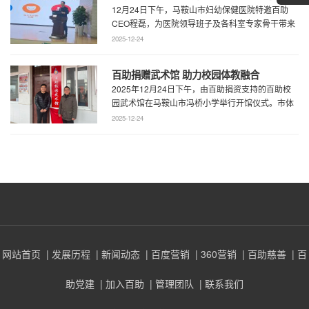
12月24日下午，马鞍山市妇幼保健医院特邀百助
专题演讲 共绘“超越医疗”发展新蓝图
CEO程磊，为医院领导班子及各科室专家骨干带来
了一场题为《预见趋势，定义未来——为 ...
2025-12-24
百助捐赠武术馆 助力校园体教融合
2025年12月24日下午，由百助捐资支持的百助校
园武术馆在马鞍山市冯桥小学举行开馆仪式。市体
育局王鹏处长、花山区教育局华俊局长、 ...
2025-12-24
网站首页
| 发展历程
| 新闻动态
| 百度营销
| 360营销
| 百助慈善
| 百
助党建
| 加入百助
| 管理团队
| 联系我们