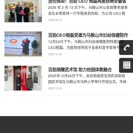
连任殊荣！百助 CEO 程磊再度获聘安徽省
2026 年 2 月 13 日下午，马鞍山市公安局警务督审
公安厅党风政风警风监督员
支队长蒋家祥一行专程来到百助，为公司 CEO 程
磊现场颁发安徽省公安厅党风 ...
2026-02-13
百助CEO程磊受邀为马鞍山市妇幼保健院作
12月24日下午，马鞍山市妇幼保健医院特邀百助
专题演讲 共绘“超越医疗”发展新蓝图
CEO程磊，为医院领导班子及各科室专家骨干带来
了一场题为《预见趋势，定义未来——为 ...
2025-12-24
百助捐赠武术馆 助力校园体教融合
2025年12月24日下午，由百助捐资支持的百助校
园武术馆在马鞍山市冯桥小学举行开馆仪式。市体
育局王鹏处长、花山区教育局华俊局长、 ...
2025-12-24