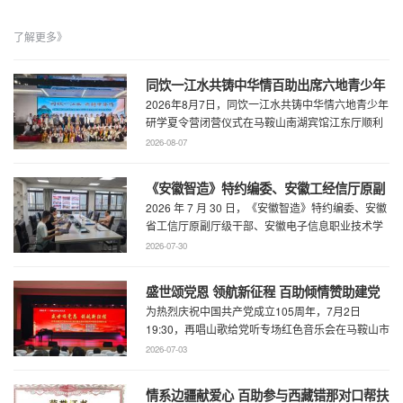
了解更多》
同饮一江水共铸中华情百助出席六地青少年
2026年8月7日，同饮一江水共铸中华情六地青少年
研学夏令营闭营仪式
研学夏令营闭营仪式在马鞍山南湖宾馆江东厅顺利
举办，百助CEO、马鞍山市新联会会长程 ...
2026-08-07
《安徽智造》特约编委、安徽工经信厅原副
2026 年 7 月 30 日，《安徽智造》特约编委、安徽
厅级干部、安徽电子信息职业技术学院原党
省工信厅原副厅级干部、安徽电子信息职业技术学
委书记石象斌莅临百助考察交流
院原党委书记石象斌莅临百助考 ...
2026-07-30
盛世颂党恩 领航新征程 百助倾情赞助建党
为热烈庆祝中国共产党成立105周年，7月2日
105周年文艺展演
19:30，再唱山歌给党听专场红色音乐会在马鞍山市
工人文化宫职工剧场精彩上演。本场音乐会由 ...
2026-07-03
情系边疆献爱心 百助参与西藏错那对口帮扶