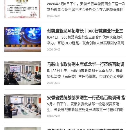
2026年6月8日下午，安徽省青年徽商商会三届一次
行动
常务理事会暨三届三次会长办公会在合肥华泰集团
召开。...
2026-06-08
创势启新局AI拓增长｜360智慧商业行业三
6月4日，360智慧商业行业三部合作伙伴大会顺利
部合作伙伴大会圆满召开
举办，百助CEO程磊、联合创始人兼高级副总裁周
慧受邀参会，与360集团副总裁黄剑及行业各合作
2026-06-05
...
马鞍山市政协副主席卓龙华一行莅临百助调
5月22日上午，马鞍山市政协副主席卓龙华，市政
研指导工作
协社法委（民宗委）主任杨继鹏、市政协办公室副
主任何慧、市政协专委会综合五科副科长 ...
2026-05-22
安徽省委统战部罗曙生一行莅临百助调研 指
5月20日下午，安徽省委统战部一级巡视员罗曙
导新阶层人士工作
生、省委统战部新阶层处处长胡淑杰一行莅临百助
走访调研，马鞍山市委统战部副部长王林陪 ...
2026-05-21