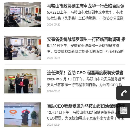
马鞍山市政协副主席卓龙华一行莅临百助调
5月22日上午，马鞍山市政协副主席卓龙华，市政
研指导工作
协社法委（民宗委）主任杨继鹏、市政协办公室副
主任何慧、市政协专委会综合五科副科长 ...
2026-05-22
安徽省委统战部罗曙生一行莅临百助调研 指
5月20日下午，安徽省委统战部一级巡视员罗曙
导新阶层人士工作
生、省委统战部新阶层处处长胡淑杰一行莅临百助
走访调研，马鞍山市委统战部副部长王林陪 ...
2026-05-21
连任殊荣！百助 CEO 程磊再度获聘安徽省
2026 年 2 月 13 日下午，马鞍山市公安局警务督审
公安厅党风政风警风监督员
支队长蒋家祥一行专程来到百助，为公司 CEO 程
磊现场颁发安徽省公安厅党风 ...
2026-02-13
百助CEO程磊受邀为马鞍山市妇幼保健院作
12月24日下午，马鞍山市妇幼保健医院特邀百助
专题演讲 共绘“超越医疗”发展新蓝图
CEO程磊，为医院领导班子及各科室专家骨干带来
了一场题为《预见趋势，定义未来——为 ...
2025-12-24