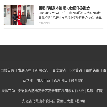
百助捐赠武术馆 助力校园体教融合
2025年12月24日下午，由百助捐资支持的百助校
园武术馆在马鞍山市冯桥小学举行开馆仪式。市体
育局王鹏处长、花山区教育局华俊局长、 ...
2025-12-24
网站首页
| 发展历程
| 新闻动态
| 百度营销
| 360营销
| 百助慈善
| 百
助党建
| 加入百助
| 管理团队
| 联系我们
安徽百助 - 安徽省合肥市高新区高新集团科研楼1栋15楼 | 马鞍山百助 -
安徽省马鞍山市软件园(霍里山大道)A栋9层