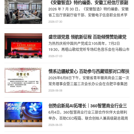
《安徽智造》特约编委、安徽工经信厅原副
2026 年 7 月 30 日，《安徽智造》特约编委、安徽
厅级干部、安徽电子信息职业技术学院原党
省工信厅原副厅级干部、安徽电子信息职业技术学
委书记石象斌莅临百助考察交流
院原党委书记石象斌莅临百助考 ...
2026-07-30
盛世颂党恩 领航新征程 百助倾情赞助建党
为热烈庆祝中国共产党成立105周年，7月2日
105周年文艺展演
19:30，再唱山歌给党听专场红色音乐会在马鞍山市
工人文化宫职工剧场精彩上演。本场音乐会由 ...
2026-07-03
情系边疆献爱心 百助参与西藏错那对口帮扶
2026年6月8日下午，安徽省青年徽商商会三届一次
行动
常务理事会暨三届三次会长办公会在合肥华泰集团
召开。...
2026-06-08
创势启新局AI拓增长｜360智慧商业行业三
6月4日，360智慧商业行业三部合作伙伴大会顺利
部合作伙伴大会圆满召开
举办，百助CEO程磊、联合创始人兼高级副总裁周
慧受邀参会，与360集团副总裁黄剑及行业各合作
2026-06-05
...