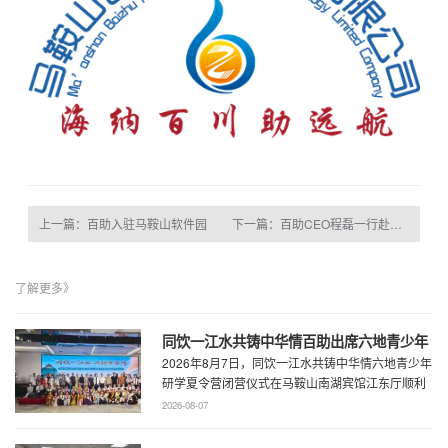
上一篇：百助入驻马鞍山软件园
下一篇：百助CEO程磊一行赴上海参加首届移动商务峰会
了解更多》
同饮一江水共铸中华情百助出席六地青少年
2026年8月7日，同饮一江水共铸中华情六地青少年
研学夏令营闭营仪式
研学夏令营闭营仪式在马鞍山南湖宾馆江东厅顺利
举办，百助CEO、马鞍山市新联会会长程 ...
2026-08-07