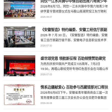
同饮一江水共铸中华情百助出席六地青少年
2026年8月7日，同饮一江水共铸中华情六地青少年
研学夏令营闭营仪式
研学夏令营闭营仪式在马鞍山南湖宾馆江东厅顺利
举办，百助CEO、马鞍山市新联会会长程 ...
2026-08-07
《安徽智造》特约编委、安徽工经信厅原副
2026 年 7 月 30 日，《安徽智造》特约编委、安徽
厅级干部、安徽电子信息职业技术学院原党
省工信厅原副厅级干部、安徽电子信息职业技术学
委书记石象斌莅临百助考察交流
院原党委书记石象斌莅临百助考 ...
2026-07-30
盛世颂党恩 领航新征程 百助倾情赞助建党
为热烈庆祝中国共产党成立105周年，7月2日
105周年文艺展演
19:30，再唱山歌给党听专场红色音乐会在马鞍山市
工人文化宫职工剧场精彩上演。本场音乐会由 ...
2026-07-03
情系边疆献爱心 百助参与西藏错那对口帮扶
2026年6月8日下午，安徽省青年徽商商会三届一次
行动
常务理事会暨三届三次会长办公会在合肥华泰集团
召开。...
2026-06-08