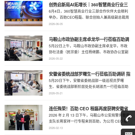
创势启新局AI拓增长｜360智慧商业行业三
6月4日，360智慧商业行业三部合作伙伴大会顺利
部合作伙伴大会圆满召开
举办，百助CEO程磊、联合创始人兼高级副总裁周
慧受邀参会，与360集团副总裁黄剑及行业各合作
2026-06-05
...
马鞍山市政协副主席卓龙华一行莅临百助调
5月22日上午，马鞍山市政协副主席卓龙华，市政
研指导工作
协社法委（民宗委）主任杨继鹏、市政协办公室副
主任何慧、市政协专委会综合五科副科长 ...
2026-05-22
安徽省委统战部罗曙生一行莅临百助调研 指
5月20日下午，安徽省委统战部一级巡视员罗曙
导新阶层人士工作
生、省委统战部新阶层处处长胡淑杰一行莅临百助
走访调研，马鞍山市委统战部副部长王林陪 ...
2026-05-21
连任殊荣！百助 CEO 程磊再度获聘安徽省
2026 年 2 月 13 日下午，马鞍山市公安局警务督审
公安厅党风政风警风监督员
支队长蒋家祥一行专程来到百助，为公司 CEO 程
磊现场颁发安徽省公安厅党风 ...
2026-02-13