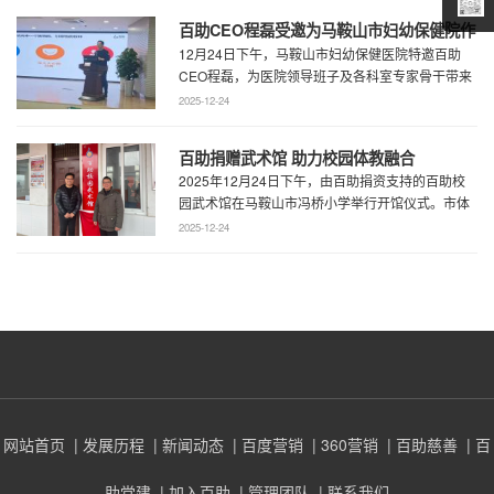
百助CEO程磊受邀为马鞍山市妇幼保健院作
12月24日下午，马鞍山市妇幼保健医院特邀百助
专题演讲 共绘“超越医疗”发展新蓝图
CEO程磊，为医院领导班子及各科室专家骨干带来
了一场题为《预见趋势，定义未来——为 ...
2025-12-24
百助捐赠武术馆 助力校园体教融合
2025年12月24日下午，由百助捐资支持的百助校
园武术馆在马鞍山市冯桥小学举行开馆仪式。市体
育局王鹏处长、花山区教育局华俊局长、 ...
2025-12-24
网站首页
| 发展历程
| 新闻动态
| 百度营销
| 360营销
| 百助慈善
| 百
助党建
| 加入百助
| 管理团队
| 联系我们