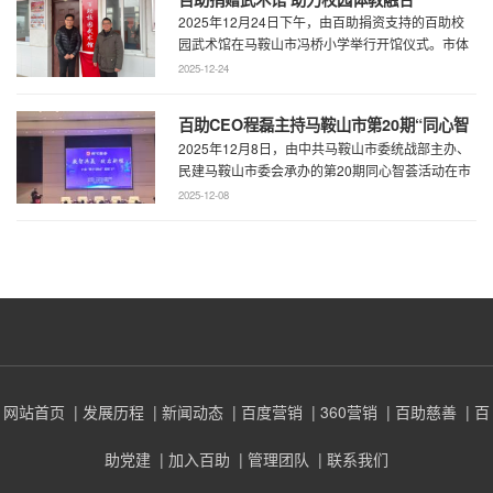
2025年12月24日下午，由百助捐资支持的百助校
园武术馆在马鞍山市冯桥小学举行开馆仪式。市体
育局王鹏处长、花山区教育局华俊局长、 ...
2025-12-24
百助CEO程磊主持马鞍山市第20期“同心智
2025年12月8日，由中共马鞍山市委统战部主办、
荟” 共谋数字马鞍山超级门户建设新蓝图
民建马鞍山市委会承办的第20期同心智荟活动在市
会议中心隆重举行。本期活动聚焦数智共 ...
2025-12-08
网站首页
| 发展历程
| 新闻动态
| 百度营销
| 360营销
| 百助慈善
| 百
助党建
| 加入百助
| 管理团队
| 联系我们