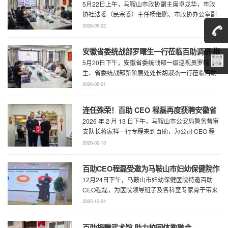
5月22日上午，马鞍山市政协副主席卓龙华，市政
研指导工作
协社法委（民宗委）主任杨继鹏、市政协办公室副
主任何慧、市政协专委会综合五科副科长 ...
2026-05-22
安徽省委统战部罗曙生一行莅临百助调研 指
5月20日下午，安徽省委统战部一级巡视员罗曙
导新阶层人士工作
生、省委统战部新阶层处处长胡淑杰一行莅临百助
走访调研，马鞍山市委统战部副部长王林陪 ...
2026-05-21
连任殊荣！百助 CEO 程磊再度获聘安徽省
2026 年 2 月 13 日下午，马鞍山市公安局警务督审
公安厅党风政风警风监督员
支队长蒋家祥一行专程来到百助，为公司 CEO 程
磊现场颁发安徽省公安厅党风 ...
2026-02-13
百助CEO程磊受邀为马鞍山市妇幼保健院作
12月24日下午，马鞍山市妇幼保健医院特邀百助
专题演讲 共绘“超越医疗”发展新蓝图
CEO程磊，为医院领导班子及各科室专家骨干带来
了一场题为《预见趋势，定义未来——为 ...
2025-12-24
百助捐赠武术馆 助力校园体教融合