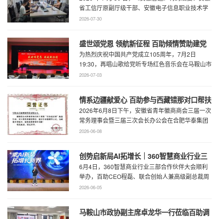
省工信厅原副厅级干部、安徽电子信息职业技术学
委书记石象斌莅临百助考察交流
院原党委书记石象斌莅临百助考 ...
2026-07-30
盛世颂党恩 领航新征程 百助倾情赞助建党
为热烈庆祝中国共产党成立105周年，7月2日
105周年文艺展演
19:30，再唱山歌给党听专场红色音乐会在马鞍山市
工人文化宫职工剧场精彩上演。本场音乐会由 ...
2026-07-03
情系边疆献爱心 百助参与西藏错那对口帮扶
2026年6月8日下午，安徽省青年徽商商会三届一次
行动
常务理事会暨三届三次会长办公会在合肥华泰集团
召开。...
2026-06-08
创势启新局AI拓增长｜360智慧商业行业三
6月4日，360智慧商业行业三部合作伙伴大会顺利
部合作伙伴大会圆满召开
举办，百助CEO程磊、联合创始人兼高级副总裁周
慧受邀参会，与360集团副总裁黄剑及行业各合作
2026-06-05
...
马鞍山市政协副主席卓龙华一行莅临百助调