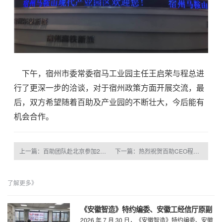
下午，宿州市委常委宿马工业园主任王启荣与程总进
行了更深一步的洽谈，对于宿州政策方面开展交流，最
后，双方希望随着百助及产业园的不断壮大，今后能有
机会合作。
上一篇：百助团队赴北京参加2016第二十届中国国际软件博览会
下一篇：热烈祝贺百助CEO程磊荣获安徽省五一劳动奖章
了解更多》
《安徽智造》特约编委、安徽工经信厅原副
2026 年 7 月 30 日，《安徽智造》特约编委、安徽
厅级干部、安徽电子信息职业技术学院原党