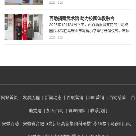
了一场题为《预见趋势，定义未来——为 ...
2025-12-24
百助捐赠武术馆 助力校园体教融合
2025年12月24日下午，由百助捐资支持的百助校
园武术馆在马鞍山市冯桥小学举行开馆仪式。市体
育局王鹏处长、花山区教育局华俊局长、 ...
2025-12-24
网站首页
| 发展历程
| 新闻动态
| 百度营销
| 360营销
| 百助慈善
| 百
助党建
| 加入百助
| 管理团队
| 联系我们
安徽百助 - 安徽省合肥市高新区高新集团科研楼1栋15楼 | 马鞍山百助 -