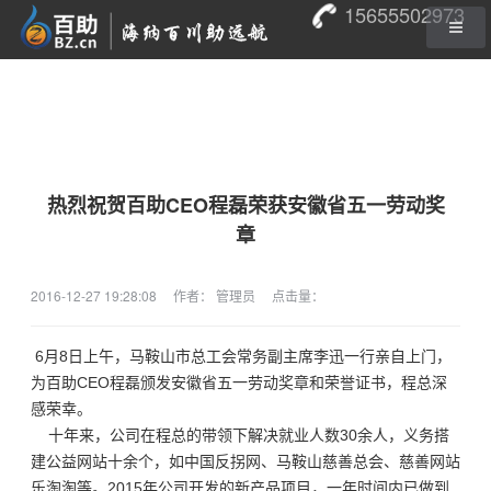
15655502973
热烈祝贺百助CEO程磊荣获安徽省五一劳动奖
章
2016-12-27 19:28:08
作者： 管理员
点击量：
6月8日上午，马鞍山市总工会常务副主席李迅一行亲自上门，
为百助CEO程磊颁发安徽省五一劳动奖章和荣誉证书，程总深
感荣幸。
十年来，公司在程总的带领下解决就业人数30余人，义务搭
建公益网站十余个，如中国反拐网、马鞍山慈善总会、慈善网站
乐淘淘等。2015年公司开发的新产品项目，一年时间内已做到