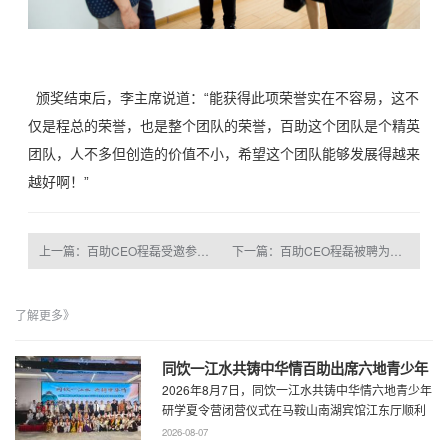
颁奖结束后，李主席说道：“能获得此项荣誉实在不容易，这不
仅是程总的荣誉，也是整个团队的荣誉，百助这个团队是个精英
团队，人不多但创造的价值不小，希望这个团队能够发展得越来
越好啊！”
上一篇：百助CEO程磊受邀参观宿马现代产业园
下一篇：百助CEO程磊被聘为马鞍山市慈善总会第三届理事会常务理事
了解更多》
同饮一江水共铸中华情百助出席六地青少年
2026年8月7日，同饮一江水共铸中华情六地青少年
研学夏令营闭营仪式
研学夏令营闭营仪式在马鞍山南湖宾馆江东厅顺利
举办，百助CEO、马鞍山市新联会会长程 ...
2026-08-07