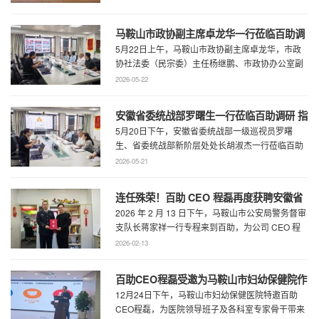
...
马鞍山市政协副主席卓龙华一行莅临百助调
5月22日上午，马鞍山市政协副主席卓龙华，市政
研指导工作
协社法委（民宗委）主任杨继鹏、市政协办公室副
主任何慧、市政协专委会综合五科副科长 ...
2026-05-22
安徽省委统战部罗曙生一行莅临百助调研 指
5月20日下午，安徽省委统战部一级巡视员罗曙
导新阶层人士工作
生、省委统战部新阶层处处长胡淑杰一行莅临百助
走访调研，马鞍山市委统战部副部长王林陪 ...
2026-05-21
连任殊荣！百助 CEO 程磊再度获聘安徽省
2026 年 2 月 13 日下午，马鞍山市公安局警务督审
公安厅党风政风警风监督员
支队长蒋家祥一行专程来到百助，为公司 CEO 程
磊现场颁发安徽省公安厅党风 ...
2026-02-13
百助CEO程磊受邀为马鞍山市妇幼保健院作
12月24日下午，马鞍山市妇幼保健医院特邀百助
专题演讲 共绘“超越医疗”发展新蓝图
CEO程磊，为医院领导班子及各科室专家骨干带来