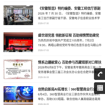
《安徽智造》特约编委、安徽工经信厅原副
2026 年 7 月 30 日，《安徽智造》特约编委、安徽
厅级干部、安徽电子信息职业技术学院原党
省工信厅原副厅级干部、安徽电子信息职业技术学
委书记石象斌莅临百助考察交流
院原党委书记石象斌莅临百助考 ...
2026-07-30
盛世颂党恩 领航新征程 百助倾情赞助建党
为热烈庆祝中国共产党成立105周年，7月2日
105周年文艺展演
19:30，再唱山歌给党听专场红色音乐会在马鞍山市
工人文化宫职工剧场精彩上演。本场音乐会由 ...
2026-07-03
情系边疆献爱心 百助参与西藏错那对口帮扶
2026年6月8日下午，安徽省青年徽商商会三届一次
行动
常务理事会暨三届三次会长办公会在合肥华泰集团
召开。...
2026-06-08
创势启新局AI拓增长｜360智慧商业行业三
6月4日，360智慧商业行业三部合作伙伴大会顺利
部合作伙伴大会圆满召开
举办，百助CEO程磊、联合创始人兼高级副总裁周
慧受邀参会，与360集团副总裁黄剑及行业各合作
2026-06-05