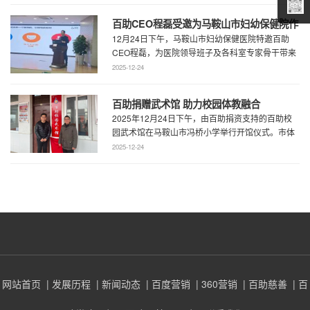
百助CEO程磊受邀为马鞍山市妇幼保健院作
12月24日下午，马鞍山市妇幼保健医院特邀百助
专题演讲 共绘“超越医疗”发展新蓝图
CEO程磊，为医院领导班子及各科室专家骨干带来
了一场题为《预见趋势，定义未来——为 ...
2025-12-24
百助捐赠武术馆 助力校园体教融合
2025年12月24日下午，由百助捐资支持的百助校
园武术馆在马鞍山市冯桥小学举行开馆仪式。市体
育局王鹏处长、花山区教育局华俊局长、 ...
2025-12-24
网站首页
| 发展历程
| 新闻动态
| 百度营销
| 360营销
| 百助慈善
| 百