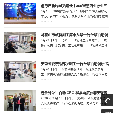
创势启新局AI拓增长｜360智慧商业行业三
6月4日，360智慧商业行业三部合作伙伴大会顺利
部合作伙伴大会圆满召开
举办，百助CEO程磊、联合创始人兼高级副总裁周
慧受邀参会，与360集团副总裁黄剑及行业各合作
2026-06-05
...
马鞍山市政协副主席卓龙华一行莅临百助调
5月22日上午，马鞍山市政协副主席卓龙华，市政
研指导工作
协社法委（民宗委）主任杨继鹏、市政协办公室副
主任何慧、市政协专委会综合五科副科长 ...
2026-05-22
安徽省委统战部罗曙生一行莅临百助调研 指
5月20日下午，安徽省委统战部一级巡视员罗曙
导新阶层人士工作
生、省委统战部新阶层处处长胡淑杰一行莅临百助
走访调研，马鞍山市委统战部副部长王林陪 ...
2026-05-21
连任殊荣！百助 CEO 程磊再度获聘安徽省
2026 年 2 月 13 日下午，马鞍山市公安局警务督审
公安厅党风政风警风监督员
支队长蒋家祥一行专程来到百助，为公司 CEO 程
磊现场颁发安徽省公安厅党风 ...
2026-02-13