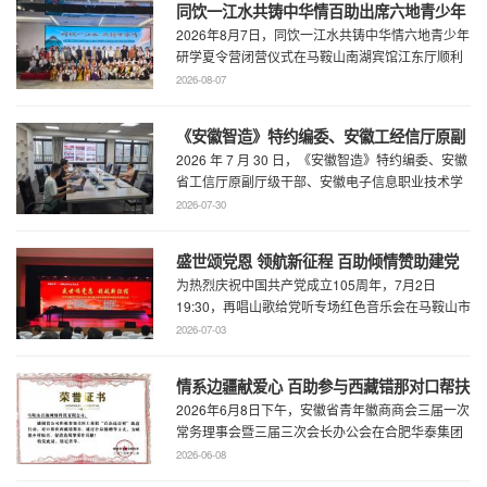
同饮一江水共铸中华情百助出席六地青少年
2026年8月7日，同饮一江水共铸中华情六地青少年
研学夏令营闭营仪式
研学夏令营闭营仪式在马鞍山南湖宾馆江东厅顺利
举办，百助CEO、马鞍山市新联会会长程 ...
2026-08-07
《安徽智造》特约编委、安徽工经信厅原副
2026 年 7 月 30 日，《安徽智造》特约编委、安徽
厅级干部、安徽电子信息职业技术学院原党
省工信厅原副厅级干部、安徽电子信息职业技术学
委书记石象斌莅临百助考察交流
院原党委书记石象斌莅临百助考 ...
2026-07-30
盛世颂党恩 领航新征程 百助倾情赞助建党
为热烈庆祝中国共产党成立105周年，7月2日
105周年文艺展演
19:30，再唱山歌给党听专场红色音乐会在马鞍山市
工人文化宫职工剧场精彩上演。本场音乐会由 ...
2026-07-03
情系边疆献爱心 百助参与西藏错那对口帮扶
2026年6月8日下午，安徽省青年徽商商会三届一次
行动
常务理事会暨三届三次会长办公会在合肥华泰集团
召开。...
2026-06-08