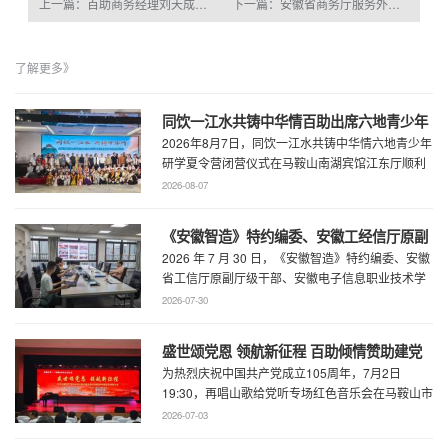
上一篇：百助商务经理刘天成拜访今日头条
下一篇：安徽省商务厅服务外包处副处长李庆宏一行莅临百助参观指导
了解更多》
同饮一江水共铸中华情百助出席六地青少年
2026年8月7日，同饮一江水共铸中华情六地青少年
研学夏令营闭营仪式
研学夏令营闭营仪式在马鞍山南湖宾馆江东厅顺利
举办，百助CEO、马鞍山市新联会会长程 ...
2026-08-07
《安徽智造》特约编委、安徽工经信厅原副
2026 年 7 月 30 日，《安徽智造》特约编委、安徽
厅级干部、安徽电子信息职业技术学院原党
省工信厅原副厅级干部、安徽电子信息职业技术学
委书记石象斌莅临百助考察交流
院原党委书记石象斌莅临百助考 ...
2026-07-30
盛世颂党恩 领航新征程 百助倾情赞助建党
为热烈庆祝中国共产党成立105周年，7月2日
105周年文艺展演
19:30，再唱山歌给党听专场红色音乐会在马鞍山市
工人文化宫职工剧场精彩上演。本场音乐会由 ...
2026-07-03