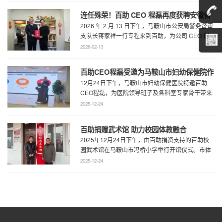
连任殊荣！百助 CEO 程磊再度获聘安徽省
2026 年 2 月 13 日下午，马鞍山市公安局警务督审
公安厅党风政风警风监督员
支队长蒋家祥一行专程来到百助，为公司 CEO 程
磊现场颁发安徽省公安厅党风 ...
2026-02-13
百助CEO程磊受邀为马鞍山市妇幼保健院作
12月24日下午，马鞍山市妇幼保健医院特邀百助
专题演讲 共绘“超越医疗”发展新蓝图
CEO程磊，为医院领导班子及各科室专家骨干带来
了一场题为《预见趋势，定义未来——为 ...
2025-12-24
百助捐赠武术馆 助力校园体教融合
2025年12月24日下午，由百助捐资支持的百助校
园武术馆在马鞍山市冯桥小学举行开馆仪式。市体
育局王鹏处长、花山区教育局华俊局长、 ...
2025-12-24