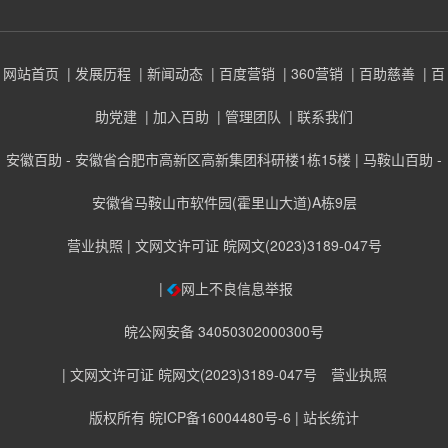
网站首页
| 发展历程
| 新闻动态
| 百度营销
| 360营销
| 百助慈善
| 百
助党建
| 加入百助
| 管理团队
| 联系我们
安徽百助 - 安徽省合肥市高新区高新集团科研楼1栋15楼 | 马鞍山百助 -
安徽省马鞍山市软件园(霍里山大道)A栋9层
营业执照
| 文网文许可证 皖网文(2023)3189-047号
|
网上不良信息举报
皖公网安备 34050302000300号
| 文网文许可证 皖网文(2023)3189-047号
营业执照
版权所有 皖ICP备16004480号-6
| 站长统计