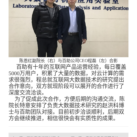
陈恩红副院长（右）与百助公司CEO程磊（左）合影
百助有十年的互联网产品运营经验，每日覆盖
5000万用户，积累了大量的数据，对云计算的需
求很强烈，程总就互联网大数据技术的研究提出
合作意向，双方就现阶段可以展开的合作进行了
深度交流洽谈。
为了促成此次合作，方便后期的沟通交流，陈
院长特意安排了负责大数据技术研究的赵洪科博
士与百助团队对接。目前初步洽谈顺利，后期双
方会继续推进，相信很快会有实质性的成果。