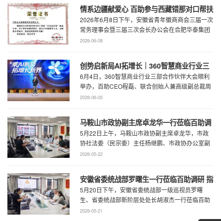
情系边疆献爱心 百助参与西藏错那对口帮扶
2026年6月8日下午，安徽省青年徽商商会三届一次
行动
常务理事会暨三届三次会长办公会在合肥华泰集团
召开。...
2026-06-08
创势启新局AI拓增长｜360智慧商业行业三
6月4日，360智慧商业行业三部合作伙伴大会顺利
部合作伙伴大会圆满召开
举办，百助CEO程磊、联合创始人兼高级副总裁周
慧受邀参会，与360集团副总裁黄剑及行业各合作
2026-06-05
...
马鞍山市政协副主席卓龙华一行莅临百助调
5月22日上午，马鞍山市政协副主席卓龙华，市政
研指导工作
协社法委（民宗委）主任杨继鹏、市政协办公室副
主任何慧、市政协专委会综合五科副科长 ...
2026-05-22
安徽省委统战部罗曙生一行莅临百助调研 指
5月20日下午，安徽省委统战部一级巡视员罗曙
导新阶层人士工作
生、省委统战部新阶层处处长胡淑杰一行莅临百助
走访调研，马鞍山市委统战部副部长王林陪 ...
2026-05-21