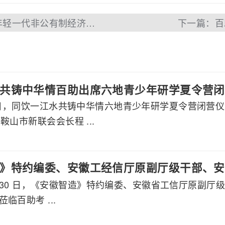
上一篇：百助CEO程磊参加安徽省年轻一代非公有制经济人士座谈会
下一篇：百
共铸中华情百助出席六地青少年研学夏令营闭
月7日，同饮一江水共铸中华情六地青少年研学夏令营闭营
鞍山市新联会会长程 ...
》特约编委、安徽工经信厅原副厅级干部、安
 7 月 30 日，《安徽智造》特约编委、安徽省工信厅原
莅临百助考察交流
临百助考 ...