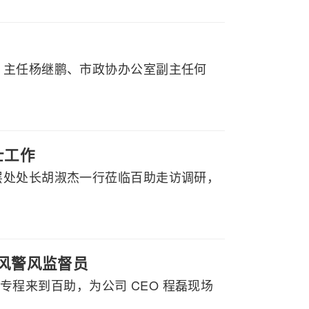
）主任杨继鹏、市政协办公室副主任何
士工作
层处处长胡淑杰一行莅临百助走访调研，
政风警风监督员
行专程来到百助，为公司 CEO 程磊现场