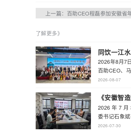
了解更多》
同饮一江水
2026年8
百助CEO、马
2026-08-07
《安徽智造
2026 年
书记石象斌
委书记石象斌莅
2026-07-30