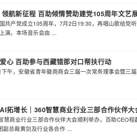
 领航新征程 百助倾情赞助建党105周年文艺
国共产党成立105周年，7月2日19:30，再唱山歌给
演。本场音乐会由 ...
爱心 百助参与西藏错那对口帮扶行动
月8日下午，安徽省青年徽商商会三届一次常务理事会暨三
AI拓增长｜360智慧商业行业三部合作伙伴
60智慧商业行业三部合作伙伴大会顺利举办，百助CEO
团副总裁黄剑及行业各合作 ...