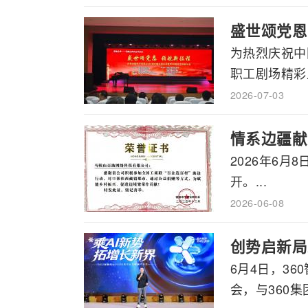
盛世颂党恩
为热烈庆祝中
职工剧场精彩上
2026-07-03
情系边疆献
2026年6
开。...
2026-06-08
创势启新局
6月4日，3
会，与360集