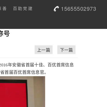
15655502973
慈善
百助党建
称号
上一篇
下一篇
2016年安徽省首届十佳、百优首席信息
徽省首届百优首席信息官。