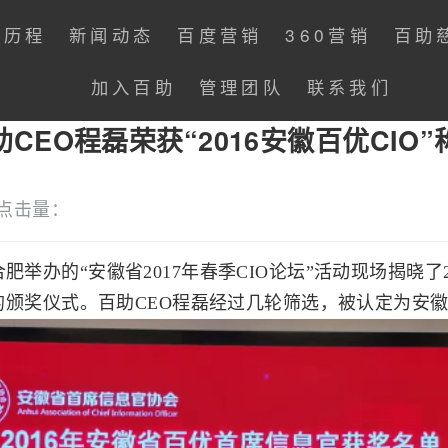
展历程
新闻动态
百度营销
360营销
百助
加入百助
管理团队
联系我们
助CEO程磊荣获“2016安徽百优CIO”
点击量：
举办的“安徽省2017年春季CIO论坛”活动现场揭晓了
颁奖仪式。百助CEO程磊经过几轮筛选，被认定为安