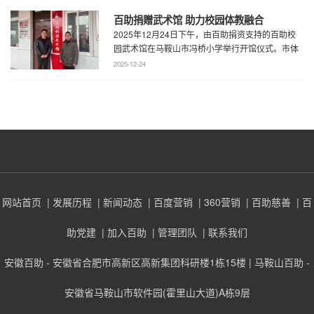
百助捐赠武术馆 助力校园体教融合
2025年12月24日下午，由百助捐资支持的百助校
园武术馆在马鞍山市冯桥小学举行开馆仪式。市体
育局王鹏处长、花山区教育局华俊局长、 ...
2025-12-24
网站首页
| 发展历程
| 新闻动态
| 百度营销
| 360营销
| 百助慈善
| 百
助党建
| 加入百助
| 管理团队
| 联系我们
安徽百助 - 安徽省合肥市高新区高新集团科研楼1栋15楼 | 马鞍山百助 -
安徽省马鞍山市软件园(霍里山大道)A栋9层