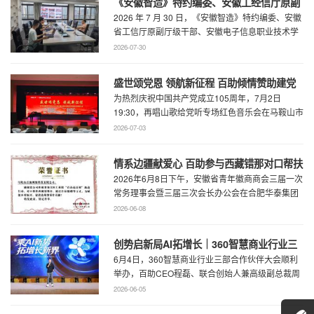
《安徽智造》特约编委、安徽工经信厅原副
2026 年 7 月 30 日，《安徽智造》特约编委、安徽
厅级干部、安徽电子信息职业技术学院原党
省工信厅原副厅级干部、安徽电子信息职业技术学
委书记石象斌莅临百助考察交流
院原党委书记石象斌莅临百助考 ...
2026-07-30
盛世颂党恩 领航新征程 百助倾情赞助建党
为热烈庆祝中国共产党成立105周年，7月2日
105周年文艺展演
19:30，再唱山歌给党听专场红色音乐会在马鞍山市
工人文化宫职工剧场精彩上演。本场音乐会由 ...
2026-07-03
情系边疆献爱心 百助参与西藏错那对口帮扶
2026年6月8日下午，安徽省青年徽商商会三届一次
行动
常务理事会暨三届三次会长办公会在合肥华泰集团
召开。...
2026-06-08
创势启新局AI拓增长｜360智慧商业行业三
6月4日，360智慧商业行业三部合作伙伴大会顺利
部合作伙伴大会圆满召开
举办，百助CEO程磊、联合创始人兼高级副总裁周
慧受邀参会，与360集团副总裁黄剑及行业各合作
2026-06-05
...