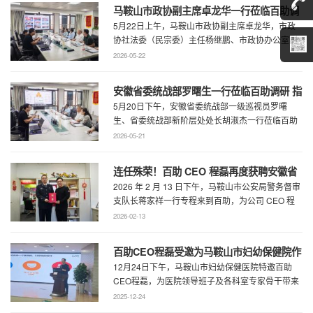
马鞍山市政协副主席卓龙华一行莅临百助调
5月22日上午，马鞍山市政协副主席卓龙华，市政
研指导工作
协社法委（民宗委）主任杨继鹏、市政协办公室副
主任何慧、市政协专委会综合五科副科长 ...
2026-05-22
安徽省委统战部罗曙生一行莅临百助调研 指
5月20日下午，安徽省委统战部一级巡视员罗曙
导新阶层人士工作
生、省委统战部新阶层处处长胡淑杰一行莅临百助
走访调研，马鞍山市委统战部副部长王林陪 ...
2026-05-21
连任殊荣！百助 CEO 程磊再度获聘安徽省
2026 年 2 月 13 日下午，马鞍山市公安局警务督审
公安厅党风政风警风监督员
支队长蒋家祥一行专程来到百助，为公司 CEO 程
磊现场颁发安徽省公安厅党风 ...
2026-02-13
百助CEO程磊受邀为马鞍山市妇幼保健院作
12月24日下午，马鞍山市妇幼保健医院特邀百助
专题演讲 共绘“超越医疗”发展新蓝图
CEO程磊，为医院领导班子及各科室专家骨干带来
了一场题为《预见趋势，定义未来——为 ...
2025-12-24