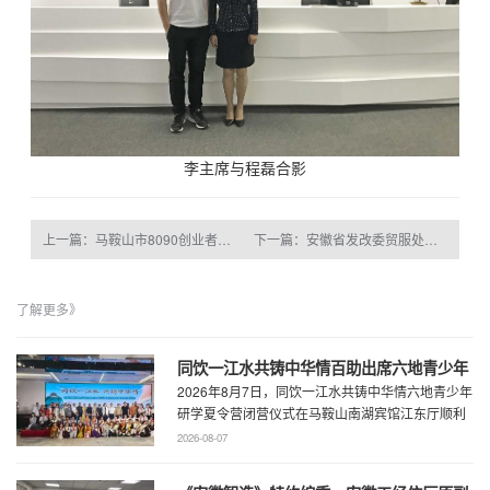
李主席与程磊合影
上一篇：马鞍山市8090创业者联盟前来百助参观学习
下一篇：安徽省发改委贸服处处长钟岚一行莅临百助参观指导
了解更多》
同饮一江水共铸中华情百助出席六地青少年
2026年8月7日，同饮一江水共铸中华情六地青少年
研学夏令营闭营仪式
研学夏令营闭营仪式在马鞍山南湖宾馆江东厅顺利
举办，百助CEO、马鞍山市新联会会长程 ...
2026-08-07