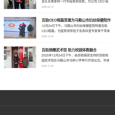
支队长蒋家祥一行专程来到百助，为公司 CEO 程
磊现场颁发安徽省公安厅党风 ...
2026-02-13
百助CEO程磊受邀为马鞍山市妇幼保健院作
12月24日下午，马鞍山市妇幼保健医院特邀百助
专题演讲 共绘“超越医疗”发展新蓝图
CEO程磊，为医院领导班子及各科室专家骨干带来
了一场题为《预见趋势，定义未来——为 ...
2025-12-24
百助捐赠武术馆 助力校园体教融合
2025年12月24日下午，由百助捐资支持的百助校
园武术馆在马鞍山市冯桥小学举行开馆仪式。市体
育局王鹏处长、花山区教育局华俊局长、 ...
2025-12-24