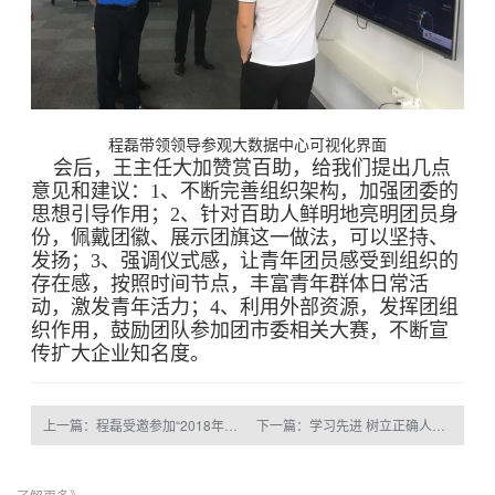
程磊带领领导参观大数据中心可视化界面
会后，王主任大加赞赏百助，给我们提出几点
意见和建议：1、不断完善组织架构，加强团委的
思想引导作用；2、针对百助人鲜明地亮明团员身
份，佩戴团徽、展示团旗这一做法，可以坚持、
发扬；3、强调仪式感，让青年团员感受到组织的
存在感，按照时间节点，丰富青年群体日常活
动，激发青年活力；4、利用外部资源，发挥团组
织作用，鼓励团队参加团市委相关大赛，不断宣
传扩大企业知名度。
上一篇：程磊受邀参加“2018年世界电信和信息社会日·安徽大会”高端对话
下一篇：学习先进 树立正确人生观