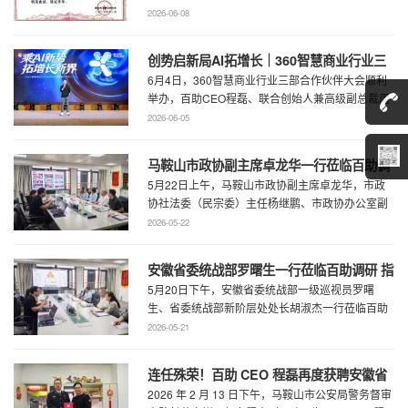
召开。...
2026-06-08
创势启新局AI拓增长｜360智慧商业行业三
6月4日，360智慧商业行业三部合作伙伴大会顺利
部合作伙伴大会圆满召开
举办，百助CEO程磊、联合创始人兼高级副总裁周
慧受邀参会，与360集团副总裁黄剑及行业各合作
2026-06-05
...
马鞍山市政协副主席卓龙华一行莅临百助调
5月22日上午，马鞍山市政协副主席卓龙华，市政
研指导工作
协社法委（民宗委）主任杨继鹏、市政协办公室副
主任何慧、市政协专委会综合五科副科长 ...
2026-05-22
安徽省委统战部罗曙生一行莅临百助调研 指
5月20日下午，安徽省委统战部一级巡视员罗曙
导新阶层人士工作
生、省委统战部新阶层处处长胡淑杰一行莅临百助
走访调研，马鞍山市委统战部副部长王林陪 ...
2026-05-21
连任殊荣！百助 CEO 程磊再度获聘安徽省
2026 年 2 月 13 日下午，马鞍山市公安局警务督审
公安厅党风政风警风监督员