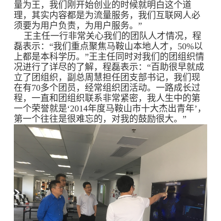
量为王，我们刚开始创业的时候就明白这个道
理，其实内容都是为流量服务，我们互联网人必
须要为用户负责，为用户服务。”
王主任一行非常关心我们的团队人才情况，程
磊表示：“我们重点聚焦马鞍山本地人才，50%以
上都是本科学历。”王主任同时对我们的团组织情
况进行了详尽的了解，程磊表示：“百助很早就成
立了团组织，副总周慧担任团支部书记，我们现
在有70多个团员，经常组织团活动。一路成长过
程，一直和团组织联系非常紧密，我人生中的第
一个荣誉就是‘2014年度马鞍山市十大杰出青年’，
第一个往往是很难忘的，对我的鼓励很大。”