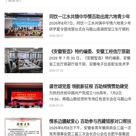
了解更多》
同饮一江水共铸中华情百助出席六地青少年
2026年8月7日，同饮一江水共铸中华情六地青少年
研学夏令营闭营仪式
研学夏令营闭营仪式在马鞍山南湖宾馆江东厅顺利
举办，百助CEO、马鞍山市新联会会长程 ...
2026-08-07
《安徽智造》特约编委、安徽工经信厅原副
2026 年 7 月 30 日，《安徽智造》特约编委、安徽
厅级干部、安徽电子信息职业技术学院原党
省工信厅原副厅级干部、安徽电子信息职业技术学
委书记石象斌莅临百助考察交流
院原党委书记石象斌莅临百助考 ...
2026-07-30
盛世颂党恩 领航新征程 百助倾情赞助建党
为热烈庆祝中国共产党成立105周年，7月2日
105周年文艺展演
19:30，再唱山歌给党听专场红色音乐会在马鞍山市
工人文化宫职工剧场精彩上演。本场音乐会由 ...
2026-07-03
情系边疆献爱心 百助参与西藏错那对口帮扶
2026年6月8日下午，安徽省青年徽商商会三届一次
行动
常务理事会暨三届三次会长办公会在合肥华泰集团