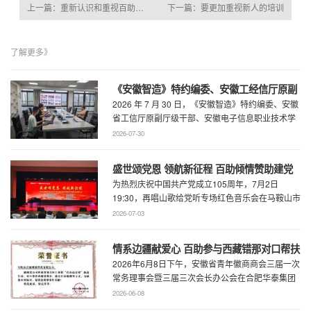
上一篇：重新认识和重视百助人大会的意义
下一篇：要更加重视新人的培训
了解更多》
《安徽智造》特约编委、安徽工经信厅原副
2026 年 7 月 30 日，《安徽智造》特约编委、安徽
厅级干部、安徽电子信息职业技术学院原党
省工信厅原副厅级干部、安徽电子信息职业技术学
委书记石象斌莅临百助考察交流
院原党委书记石象斌莅临百助考 ...
2026-07-30
盛世颂党恩 领航新征程 百助倾情赞助建党
为热烈庆祝中国共产党成立105周年，7月2日
105周年文艺展演
19:30，再唱山歌给党听专场红色音乐会在马鞍山市
工人文化宫职工剧场精彩上演。本场音乐会由 ...
2026-07-03
情系边疆献爱心 百助参与西藏错那对口帮扶
2026年6月8日下午，安徽省青年徽商商会三届一次
行动
常务理事会暨三届三次会长办公会在合肥华泰集团
召开。...
2026-06-08