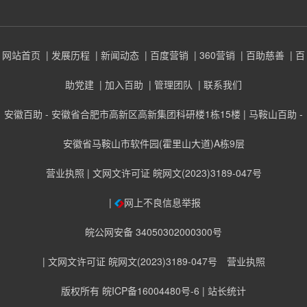
网站首页
| 发展历程
| 新闻动态
| 百度营销
| 360营销
| 百助慈善
| 百
助党建
| 加入百助
| 管理团队
| 联系我们
安徽百助 - 安徽省合肥市高新区高新集团科研楼1栋15楼 | 马鞍山百助 -
安徽省马鞍山市软件园(霍里山大道)A栋9层
营业执照
| 文网文许可证 皖网文(2023)3189-047号
|
网上不良信息举报
皖公网安备 34050302000300号
| 文网文许可证 皖网文(2023)3189-047号
营业执照
版权所有 皖ICP备16004480号-6
| 站长统计