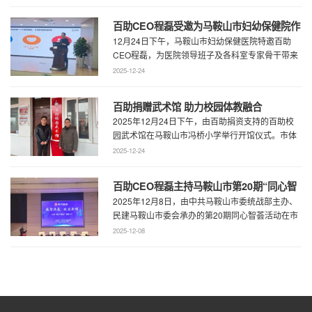
百助CEO程磊受邀为马鞍山市妇幼保健院作
12月24日下午，马鞍山市妇幼保健医院特邀百助
专题演讲 共绘“超越医疗”发展新蓝图
CEO程磊，为医院领导班子及各科室专家骨干带来
了一场题为《预见趋势，定义未来——为 ...
2025-12-24
百助捐赠武术馆 助力校园体教融合
2025年12月24日下午，由百助捐资支持的百助校
园武术馆在马鞍山市冯桥小学举行开馆仪式。市体
育局王鹏处长、花山区教育局华俊局长、 ...
2025-12-24
百助CEO程磊主持马鞍山市第20期“同心智
2025年12月8日，由中共马鞍山市委统战部主办、
荟” 共谋数字马鞍山超级门户建设新蓝图
民建马鞍山市委会承办的第20期同心智荟活动在市
会议中心隆重举行。本期活动聚焦数智共 ...
2025-12-08