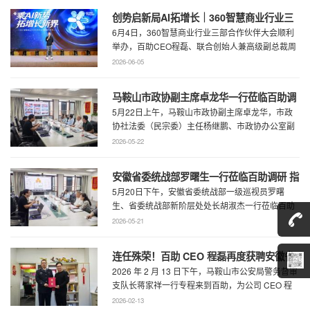
创势启新局AI拓增长｜360智慧商业行业三
6月4日，360智慧商业行业三部合作伙伴大会顺利
部合作伙伴大会圆满召开
举办，百助CEO程磊、联合创始人兼高级副总裁周
慧受邀参会，与360集团副总裁黄剑及行业各合作
2026-06-05
...
马鞍山市政协副主席卓龙华一行莅临百助调
5月22日上午，马鞍山市政协副主席卓龙华，市政
研指导工作
协社法委（民宗委）主任杨继鹏、市政协办公室副
主任何慧、市政协专委会综合五科副科长 ...
2026-05-22
安徽省委统战部罗曙生一行莅临百助调研 指
5月20日下午，安徽省委统战部一级巡视员罗曙
导新阶层人士工作
生、省委统战部新阶层处处长胡淑杰一行莅临百助
走访调研，马鞍山市委统战部副部长王林陪 ...
2026-05-21
连任殊荣！百助 CEO 程磊再度获聘安徽省
2026 年 2 月 13 日下午，马鞍山市公安局警务督审
公安厅党风政风警风监督员
支队长蒋家祥一行专程来到百助，为公司 CEO 程
磊现场颁发安徽省公安厅党风 ...
2026-02-13