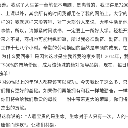
善。我买了人生第一台笔记本电脑，是惠普的，我记得是720
觉、上课以外，其余所有的时间我都用在了我的网络上。大学的
么样的？我就这样来形容吧，对于大部分人来说，大学生活是他
的事情，所以，请抓紧时间读书，一定要上一所好大学。轻松开
活来之不易，商机也可能稍纵即逝，所以我必须勤奋、勤奋、再
要工作十七八个小时。辛勤的劳动换回的当然是丰硕的成果，在
助。为什么要回来？是因为这才是生我养我的家乡啊！2014年
下80%的市场份额，成为该领域的绝对领导品牌，现在，每日服
榜单！
国90%以上的年轻人都应该可以成功。今天我说了这么多，
你们拥有更好的基础。如果你们再能拥有和我一样地勤奋，一样
。你们将会给我们敬爱的母校——附中带来更大的荣耀，你们将
加杰出的贡献。
是这样说的：“人最宝贵的是生命。生命对于人只有一次，人的
庸俗而愧疚”。让我们共勉。