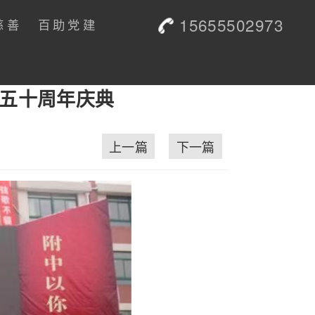
15655502973
慈善
百助党建
校五十周年庆典
上一篇
下一篇