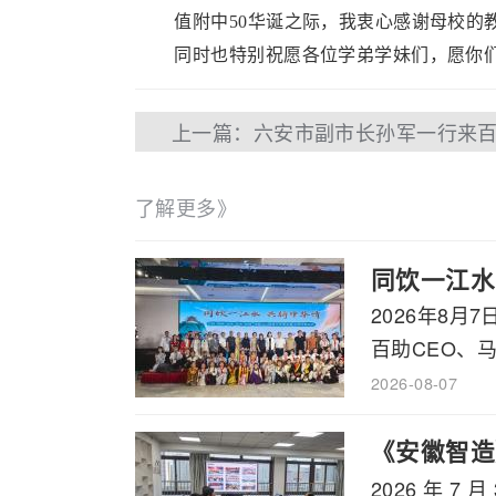
​ 值附中50华诞之际，我衷心感谢母校的
​ 同时也特别祝愿各位学弟学妹们，愿你们
上一篇：六安市副市长孙军一行来
了解更多》
同饮一江水
2026年8
百助CEO、马
2026-08-07
《安徽智造
2026 年
书记石象斌