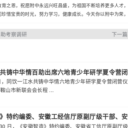
教育之恩，祝愿附中永远兴旺昌盛，为祖国不断培养更多人才
珍惜宝贵的时光，努力学习，健康成长。今天你以附中为荣，
百助考察调研
下一篇
共铸中华情百助出席六地青少年研学夏令营闭
月7日，同饮一江水共铸中华情六地青少年研学夏令营闭营
鞍山市新联会会长程 ...
》特约编委、安徽工经信厅原副厅级干部、安
 7 月 30 日，《安徽智造》特约编委、安徽省工信厅原
莅临百助考察交流