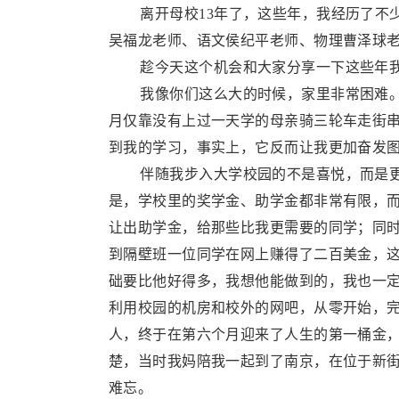
​ 离开母校13年了，这些年，我经历了不
吴福龙老师、语文侯纪平老师、物理曹泽球
​ 趁今天这个机会和大家分享一下这些年
​ 我像你们这么大的时候，家里非常困难
月仅靠没有上过一天学的母亲骑三轮车走街
到我的学习，事实上，它反而让我更加奋发图
​ 伴随我步入大学校园的不是喜悦，而是
是，学校里的奖学金、助学金都非常有限，而
让出助学金，给那些比我更需要的同学；同
到隔壁班一位同学在网上赚得了二百美金，
础要比他好得多，我想他能做到的，我也一
利用校园的机房和校外的网吧，从零开始，
人，终于在第六个月迎来了人生的第一桶金
楚，当时我妈陪我一起到了南京，在位于新街
难忘。