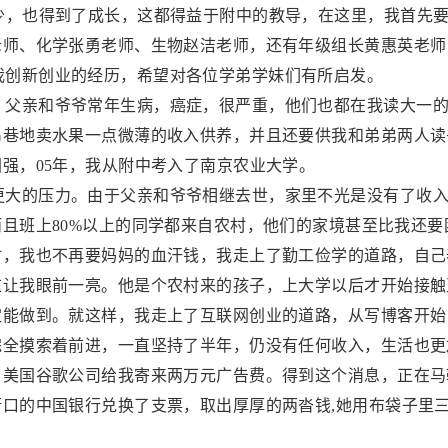
少，也得到了成长，这都得益于附中的教导，在这里，我首先
老师、化学张勇老师、生物赵洁老师，还有年级组长黄惠英老师
我创新创业的经历，希望对各位学弟学妹们有所启发。
。父亲和爷爷常年生病，癌症，很严重，他们也都在我读大一
串巷地卖水果一点微薄的收入供养，并且还要供我和弟弟两人读
强，05年，我从附中考入了南京农业大学。
更大的压力。由于父亲和爷爷相继去世，家里不光是没有了收
且班上80%以上的同学都来自农村，他们的家境甚至比我还
时，我也不再要妈妈的血汗钱，我走上了勤工俭学的道路，自己
这让我眼前一亮。他是个农村来的孩子，上大学以后才开始接触
定能做到。就这样，我走上了互联网创业的道路，从写博客开始
完全摸索着前进，一直坚持了半年，仍没有任何收入，生活也更
，美国谷歌公司给我寄来两万元广告费。得到这个消息，正在马
口的中国银行兑换了支票，取出厚厚的两沓钱,她用布袋子里