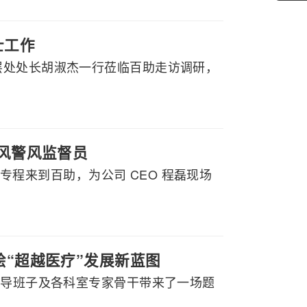
士工作
层处处长胡淑杰一行莅临百助走访调研，
政风警风监督员
行专程来到百助，为公司 CEO 程磊现场
绘“超越医疗”发展新蓝图
领导班子及各科室专家骨干带来了一场题