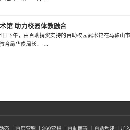
术馆 助力校园体教融合
2月24日下午，由百助捐资支持的百助校园武术馆在马鞍
育局华俊局长、 ...
闻动态
| 百度营销
| 360营销
| 百助慈善
| 百助党建
| 加