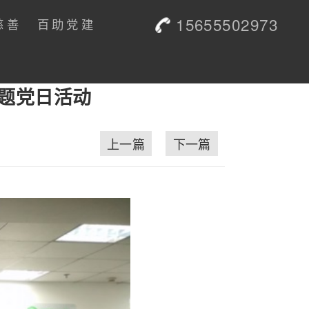
15655502973
慈善
百助党建
题党日活动
上一篇
下一篇