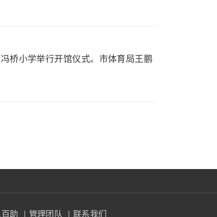
山市冯桥小学举行开馆仪式。市体育局王鹏
入百助
| 管理团队
| 联系我们