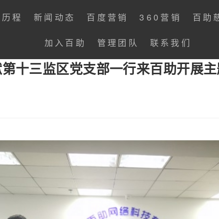
展历程
新闻动态
百度营销
360营销
百助
加入百助
管理团队
联系我们
狱第十三监区党支部一行来百助开展主
：