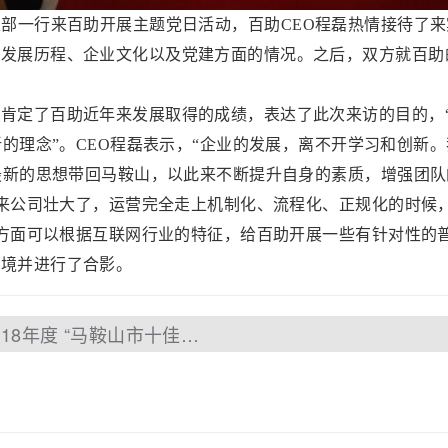
支部一行来百助开展主题党日活动，百助CEO程磊热情接待了
展历程、企业文化以及党建方面的情况。之后，双方就百助
定了百助近年来发展取得的成绩，表达了此次来访的目的，“
的理念”。CEO程磊表示，“企业的发展，离不开学习和创新
新的思想带回马鞍山，以此来不断提升自身的素质，增强团队
来公司壮大了，运营完全走上机制化、流程化、正规化的时候
方面可以根据互联网行业的特征，给百助开展一些有针对性的
境并进行了合影。
上一篇：百助CEO程磊荣获2017-2018年度 “马鞍山市十佳道德模范”称号