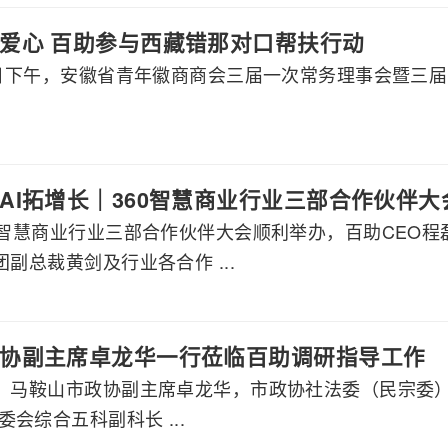
爱心 百助参与西藏错那对口帮扶行动
月8日下午，安徽省青年徽商商会三届一次常务理事会暨三
AI拓增长｜360智慧商业行业三部合作伙伴
60智慧商业行业三部合作伙伴大会顺利举办，百助CEO
团副总裁黄剑及行业各合作 ...
协副主席卓龙华一行莅临百助调研指导工作
午，马鞍山市政协副主席卓龙华，市政协社法委（民宗委
会综合五科副科长 ...