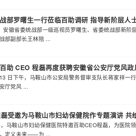
战部罗曙生一行莅临百助调研 指导新阶层人
午，安徽省委统战部一级巡视员罗曙生、省委统战部新阶
部副部长王林陪 ...
百助 CEO 程磊再度获聘安徽省公安厅党风
2 月 13 日下午，马鞍山市公安局警务督审支队长蒋家祥一
厅党风 ...
程磊受邀为马鞍山市妇幼保健院作专题演讲 共
下午，马鞍山市妇幼保健医院特邀百助CEO程磊，为医院
定义未来——为 ...