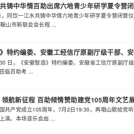
共铸中华情百助出席六地青少年研学夏令营闭
月7日，同饮一江水共铸中华情六地青少年研学夏令营闭营
鞍山市新联会会长程 ...
》特约编委、安徽工经信厅原副厅级干部、安
 7 月 30 日，《安徽智造》特约编委、安徽省工信厅原
莅临百助考察交流
临百助考 ...
 领航新征程 百助倾情赞助建党105周年文艺
国共产党成立105周年，7月2日19:30，再唱山歌给
演。本场音乐会由 ...