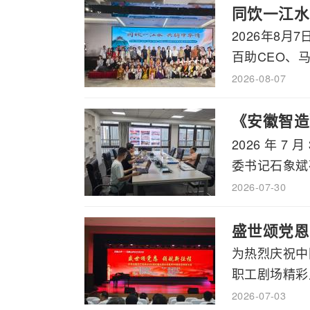
同饮一江水
2026年8
百助CEO、马
2026-08-07
《安徽智造
2026 年
书记石象斌
委书记石象斌莅
2026-07-30
盛世颂党恩
为热烈庆祝中
职工剧场精彩上
2026-07-03