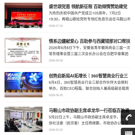
盛世颂党恩 领航新征程 百助倾情赞助建党
为热烈庆祝中国共产党成立105周年，7月2日
105周年文艺展演
19:30，再唱山歌给党听专场红色音乐会在马鞍山市
工人文化宫职工剧场精彩上演。本场音乐会由 ...
2026-07-03
情系边疆献爱心 百助参与西藏错那对口帮扶
2026年6月8日下午，安徽省青年徽商商会三届一次
行动
常务理事会暨三届三次会长办公会在合肥华泰集团
召开。...
2026-06-08
创势启新局AI拓增长｜360智慧商业行业三
6月4日，360智慧商业行业三部合作伙伴大会顺利
部合作伙伴大会圆满召开
举办，百助CEO程磊、联合创始人兼高级副总裁周
慧受邀参会，与360集团副总裁黄剑及行业各合作
2026-06-05
...
马鞍山市政协副主席卓龙华一行莅临百助调
5月22日上午，马鞍山市政协副主席卓龙华，市政
研指导工作
协社法委（民宗委）主任杨继鹏、市政协办公室副
主任何慧、市政协专委会综合五科副科长 ...
2026-05-22