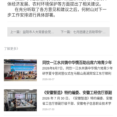
体经济发展、农村环境保护等方面提出了相关建议。
在充分听取了各方意见和建议之后，何树山对下一
步工作安排进行具体部署。
上一篇：益阳市人大常委会党组书记、常务副主任徐云波一行来百助参观考察
下一篇：七月团建之百助带你“清凉一夏”
了解更多》
同饮一江水共铸中华情百助出席六地青少年
2026年8月7日，同饮一江水共铸中华情六地青少年
研学夏令营闭营仪式
研学夏令营闭营仪式在马鞍山南湖宾馆江东厅顺利
举办，百助CEO、马鞍山市新联会会长程 ...
2026-08-07
《安徽智造》特约编委、安徽工经信厅原副
2026 年 7 月 30 日，《安徽智造》特约编委、安徽
厅级干部、安徽电子信息职业技术学院原党
省工信厅原副厅级干部、安徽电子信息职业技术学
委书记石象斌莅临百助考察交流
院原党委书记石象斌莅临百助考 ...
2026-07-30