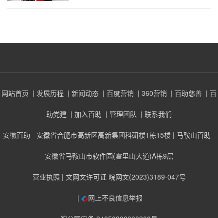
网站首页
| 发展历程
| 新闻动态
| 百度营销
| 360营销
| 百助慈善
| 百
助党建
| 加入百助
| 管理团队
| 联系我们
安徽百助 - 安徽省合肥市高新区高新集团科研楼1栋15楼 | 马鞍山百助 -
安徽省马鞍山市软件园(霍里山大道)A栋9层
营业执照
| 文网文许可证 皖网文(2023)3189-047号
|
网上不良信息举报