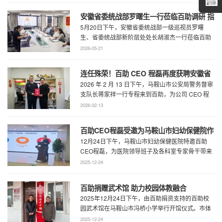
安徽省委统战部罗曙生一行莅临百助调研 指
5月20日下午，安徽省委统战部一级巡视员罗曙
导新阶层人士工作
生、省委统战部新阶层处处长胡淑杰一行莅临百助
走访调研，马鞍山市委统战部副部长王林陪 ...
2026-05-21
连任殊荣！百助 CEO 程磊再度获聘安徽省
2026 年 2 月 13 日下午，马鞍山市公安局警务督审
公安厅党风政风警风监督员
支队长蒋家祥一行专程来到百助，为公司 CEO 程
磊现场颁发安徽省公安厅党风 ...
2026-02-13
百助CEO程磊受邀为马鞍山市妇幼保健院作
12月24日下午，马鞍山市妇幼保健医院特邀百助
专题演讲 共绘“超越医疗”发展新蓝图
CEO程磊，为医院领导班子及各科室专家骨干带来
了一场题为《预见趋势，定义未来——为 ...
2025-12-24
百助捐赠武术馆 助力校园体教融合
2025年12月24日下午，由百助捐资支持的百助校
园武术馆在马鞍山市冯桥小学举行开馆仪式。市体
育局王鹏处长、花山区教育局华俊局长、 ...
2025-12-24