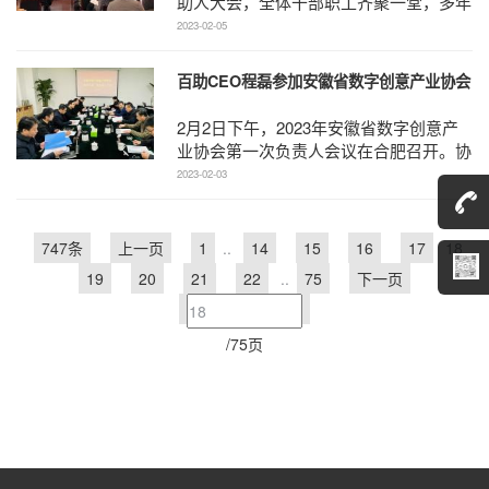
助人大会，全体干部职工齐聚一堂，多年
来的疫情阴霾在会堂里洋溢的欢声笑语中
2023-02-05
一扫而空。 2 ...
百助CEO程磊参加安徽省数字创意产业协会
第一次负责人会议
2月2日下午，2023年安徽省数字创意产
业协会第一次负责人会议在合肥召开。协
会会长，省文投公司党委副书记、副董事
2023-02-03
长、总经理周玉主持 ...
747条
上一页
1
..
14
15
16
17
18
19
20
21
22
..
75
下一页
/75页