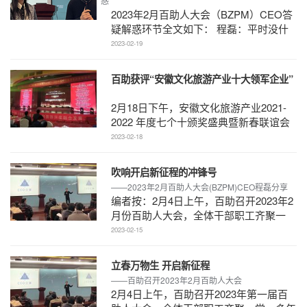
惑
2023年2月百助人大会（BZPM）CEO答
疑解惑环节全文如下： 程磊：平时没什
么太多机会跟大家见面接触。我前面的分
2023-02-19
享，你也可以共同参与 ...
百助获评“安徽文化旅游产业十大领军企业”
2月18日下午，安徽文化旅游产业2021-
2022 年度七个十颁奖盛典暨新春联谊会
在合肥召开。省政协副主席李修松，省健
2023-02-18
康文化旅游产业促进 ...
吹响开启新征程的冲锋号
——2023年2月百助人大会(BZPM)CEO程磊分享
编者按：2月4日上午，百助召开2023年2
月份百助人大会，全体干部职工齐聚一
堂，几年来的疫情阴霾在会堂里洋溢的欢
2023-02-15
声笑语中一扫而空。 ...
立春万物生 开启新征程
——百助召开2023年2月百助人大会
2月4日上午，百助召开2023年第一届百