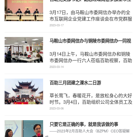
联企业党建座谈会
3月17日，由马鞍山市委网信办举办的全
市互联网企业党建工作座谈会在市党群服
务中心召开。 百助党支部书记、副总经
2023-03-17
理周慧受邀参 ...
马鞍山市委网信办与铜陵市委网信办一同视
察百助
3月14日上午，马鞍山市委网信办和铜陵
市委网信办一行六人莅临百助视察，百助
CEO程磊热情接待了来宾一行。 座谈交
2023-03-14
流中，程磊介 ...
百助三月团建之溧水二日游
草长莺飞，春暖花开，是放松身心的大好
时节。3月4日，百助组织公司全体员工及
家属前往南京溧水旅游景点，开展了为期
2023-03-06
两天的团建活动。 ...
只要它是正确的事，就是我该做的事
——2023年2月百助人大会（BZPM）CEO答疑解