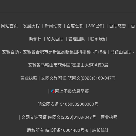
网站首页
| 发展历程
| 新闻动态
| 百度营销
| 360营销
| 百助慈善
| 百
助党建
| 加入百助
| 管理团队
| 联系我们
安徽百助 - 安徽省合肥市高新区高新集团科研楼1栋15楼 | 马鞍山百助 -
安徽省马鞍山市软件园(霍里山大道)A栋9层
营业执照
| 文网文许可证 皖网文(2023)3189-047号
|
网上不良信息举报
皖公网安备 34050302000300号
| 文网文许可证 皖网文(2023)3189-047号
营业执照
版权所有 皖ICP备16004480号-6
| 站长统计