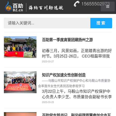
15655502973
搜索
百助第一季度高管团建扬州之游
初春三月，风景如画，正是踏青出游的好
时节。3月25日-26日， CEO程磊带领我
们百助中层以上管理干部赴扬州开展团建
2023-03-27
活动，大家一路欢 ...
知识产权加速女性创新创造
——马鞍山市知识产权保护中心和马鞍山市质量协
会率我市女性代表到百助参观学习
3月22日上午，马鞍山市知识产权保护中
心负责人李少芝、市质量协会副秘书长李
艳红带领全市各单位女企业家及女高管代
2023-03-23
表来到百助参观学 ...
百助党支部书记、副总经理周慧参加全市互