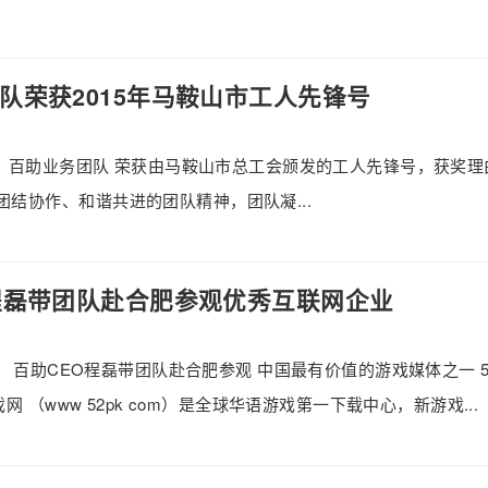
队荣获2015年马鞍山市工人先锋号
29日，百助业务团队 荣获由马鞍山市总工会颁发的工人先锋号，获
团结协作、和谐共进的团队精神，团队凝...
程磊带团队赴合肥参观优秀互联网企业
8日， 百助CEO程磊带团队赴合肥参观 中国最有价值的游戏媒体之一 
游戏网 （www 52pk com）是全球华语游戏第一下载中心，新游戏...