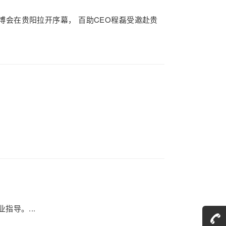
数博会在贵阳拉开序幕， 百助CEO程磊受邀赴贵
指导。...