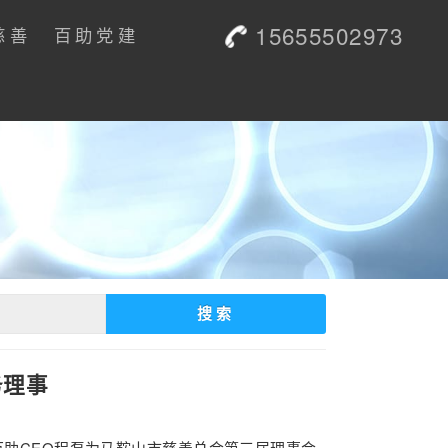
15655502973
慈善
百助党建
搜索
务理事
百助CEO程磊为马鞍山市慈善总会第三届理事会