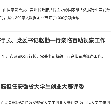
5日， 由国家发改委、贵州省政府共同主办的国家级大数据行业盛宴
间，超过300家大数据企业带来了1000余项全球...
行长、党委书记赵勤一行亲临百助视察工作
7日下午，安徽省农行行长、党委书记赵勤一行亲临百助视察工作。...
程磊担任安徽省大学生创业大赛评委
日， 百助CEO程磊作为安徽省大学生创业大赛评委 为当代大学生做创业