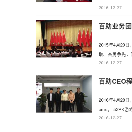
2016-12-27
百助业务团
2015年4月
取、奋勇争先，
2016-12-27
百助CEO
2016年4月2
cms。 52PK
2016-12-27