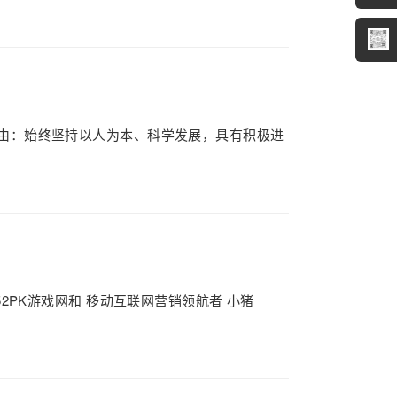
奖理由：始终坚持以人为本、科学发展，具有积极进
52PK游戏网和 移动互联网营销领航者 小猪