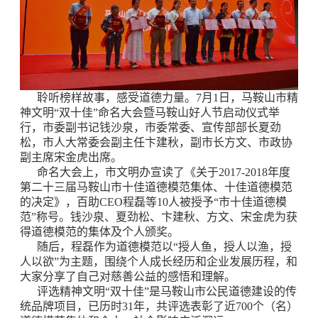
聆听榜样故事，感受道德力量。7月1日，马鞍山市精
神文明“双十佳”命名大会暨马鞍山好人节启动仪式举
行，市委副书记钱沙泉，市委常委、宣传部部长夏劲
松，市人大常委会副主任卞建秋，副市长方文、市政协
副主席宋金虎出席。
命名大会上，市文明办宣读了《关于2017-2018年度
第二十三届马鞍山市十佳道德模范集体、十佳道德模范
的决定》，百助CEO程磊等10人被授予“市十佳道德模
范”称号。钱沙泉、夏劲松、卞建秋、方文、宋金虎为获
得道德模范的集体及个人颁奖。
随后，程磊作为道德模范以“授人鱼，授人以渔，授
人以欲”为主题，围绕个人成长经历和企业发展历程，和
大家分享了自己对慈善公益的感悟和理解。
评选精神文明“双十佳”是马鞍山市公民道德建设的传
统品牌项目，已历时31年，共评选表彰了近700个（名）