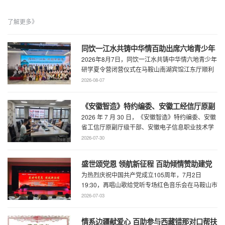
了解更多》
同饮一江水共铸中华情百助出席六地青少年
2026年8月7日，同饮一江水共铸中华情六地青少年
研学夏令营闭营仪式
研学夏令营闭营仪式在马鞍山南湖宾馆江东厅顺利
举办，百助CEO、马鞍山市新联会会长程 ...
2026-08-07
《安徽智造》特约编委、安徽工经信厅原副
2026 年 7 月 30 日，《安徽智造》特约编委、安徽
厅级干部、安徽电子信息职业技术学院原党
省工信厅原副厅级干部、安徽电子信息职业技术学
委书记石象斌莅临百助考察交流
院原党委书记石象斌莅临百助考 ...
2026-07-30
盛世颂党恩 领航新征程 百助倾情赞助建党
为热烈庆祝中国共产党成立105周年，7月2日
105周年文艺展演
19:30，再唱山歌给党听专场红色音乐会在马鞍山市
工人文化宫职工剧场精彩上演。本场音乐会由 ...
2026-07-03
情系边疆献爱心 百助参与西藏错那对口帮扶