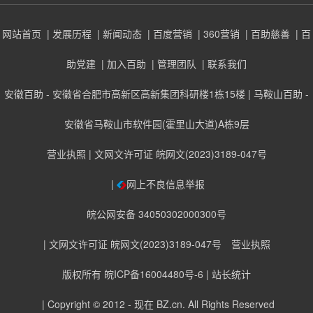
网站首页
| 发展历程
| 新闻动态
| 百度营销
| 360营销
| 百助慈善
| 百
助党建
| 加入百助
| 管理团队
| 联系我们
安徽百助 - 安徽省合肥市高新区高新集团科研楼1栋15楼 | 马鞍山百助 -
安徽省马鞍山市软件园(霍里山大道)A栋9层
营业执照
| 文网文许可证 皖网文(2023)3189-047号
|
网上不良信息举报
皖公网安备 34050302000300号
| 文网文许可证 皖网文(2023)3189-047号
营业执照
版权所有 皖ICP备16004480号-6
| 站长统计
| Copyright © 2012 - 现在
BZ.cn
. All Rights Reserved