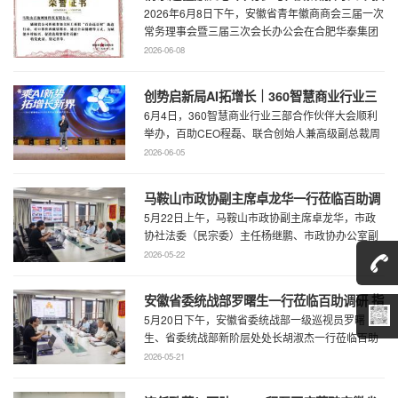
2026年6月8日下午，安徽省青年徽商商会三届一次
行动
常务理事会暨三届三次会长办公会在合肥华泰集团
召开。...
2026-06-08
创势启新局AI拓增长｜360智慧商业行业三
6月4日，360智慧商业行业三部合作伙伴大会顺利
部合作伙伴大会圆满召开
举办，百助CEO程磊、联合创始人兼高级副总裁周
慧受邀参会，与360集团副总裁黄剑及行业各合作
2026-06-05
...
马鞍山市政协副主席卓龙华一行莅临百助调
5月22日上午，马鞍山市政协副主席卓龙华，市政
研指导工作
协社法委（民宗委）主任杨继鹏、市政协办公室副
主任何慧、市政协专委会综合五科副科长 ...
2026-05-22
安徽省委统战部罗曙生一行莅临百助调研 指
5月20日下午，安徽省委统战部一级巡视员罗曙
导新阶层人士工作
生、省委统战部新阶层处处长胡淑杰一行莅临百助
走访调研，马鞍山市委统战部副部长王林陪 ...
2026-05-21