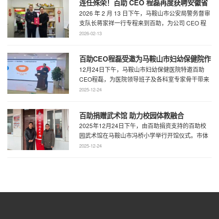
连任殊荣！百助 CEO 程磊再度获聘安徽省
2026 年 2 月 13 日下午，马鞍山市公安局警务督审
公安厅党风政风警风监督员
支队长蒋家祥一行专程来到百助，为公司 CEO 程
磊现场颁发安徽省公安厅党风 ...
2026-02-13
百助CEO程磊受邀为马鞍山市妇幼保健院作
12月24日下午，马鞍山市妇幼保健医院特邀百助
专题演讲 共绘“超越医疗”发展新蓝图
CEO程磊，为医院领导班子及各科室专家骨干带来
了一场题为《预见趋势，定义未来——为 ...
2025-12-24
百助捐赠武术馆 助力校园体教融合
2025年12月24日下午，由百助捐资支持的百助校
园武术馆在马鞍山市冯桥小学举行开馆仪式。市体
育局王鹏处长、花山区教育局华俊局长、 ...
2025-12-24