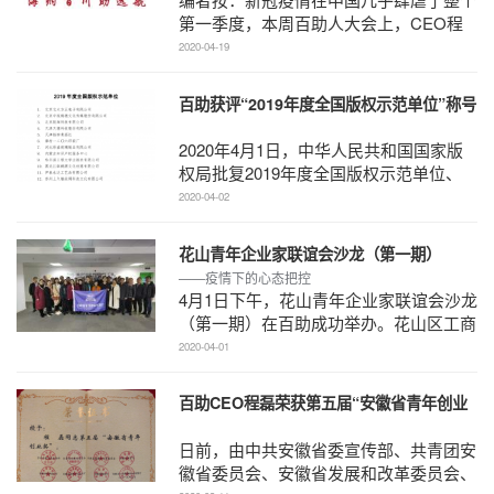
第一季度，本周百助人大会上，CEO程
磊回顾了疫情期间的所见所闻所感，对那
2020-04-19
些在疫情期间涌现出 ...
百助获评“2019年度全国版权示范单位”称号
2020年4月1日，中华人民共和国国家版
权局批复2019年度全国版权示范单位、
2019年度全国版权示范单位（软件正版
2020-04-02
化）和2019年度全国版权 ...
花山青年企业家联谊会沙龙（第一期）
——疫情下的心态把控
4月1日下午，花山青年企业家联谊会沙龙
（第一期）在百助成功举办。花山区工商
联主席李芳，花山区团区委书记薛洁，马
2020-04-01
鞍山公益善食馆董 ...
百助CEO程磊荣获第五届“安徽省青年创业
奖”
日前，由中共安徽省委宣传部、共青团安
徽省委员会、安徽省发展和改革委员会、