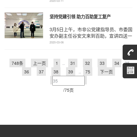
安徽省教育厅、安徽省科学技术厅、安徽
2020-03-11
省经济和信息化厅 ...
坚持党建引领 助力百助复工复产
3月5日上午，市非公党建指导员、市委国
安办副主任谷安文来到百助，宣讲四送一
服相关政策，指导百助抗击疫情，做好安
2020-03-06
全防控工作，并赠送口 ...
748条
上一页
1
..
31
32
33
34
35
36
37
38
39
..
75
下一页
/75页