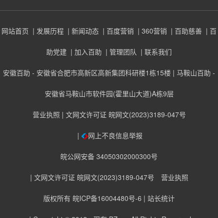
网站首页
| 发展历程
| 新闻动态
| 百度营销
| 360营销
| 百助慈善
| 百
助党建
| 加入百助
| 管理团队
| 联系我们
安徽百助 - 安徽省合肥市高新区高新集团科研楼1栋15楼 | 马鞍山百助 -
安徽省马鞍山市软件园(霍里山大道)A栋9层
营业执照
| 文网文许可证 皖网文(2023)3189-047号
|
网上不良信息举报
皖公网安备 34050302000300号
| 文网文许可证 皖网文(2023)3189-047号
营业执照
版权所有 皖ICP备16004480号-6
| 站长统计