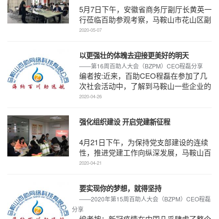
考察
5月7日下午，安徽省商务厅副厅长黄英一
行莅临百助参观考察，马鞍山市花山区副
区长黄晴陪同，百助CEO程磊热情接待
2020-05-07
了来宾一行。 ...
以更强壮的体魄去迎接更美好的明天
——第16周百助人大会（BZPM）CEO程磊分享
编者按:近来，百助CEO程磊在参加了几
次社会活动中，了解到马鞍山一些企业的
生产现状和经济形势。本周百助人大会
2020-04-26
上，程磊对此在作了介 ...
强化组织建设 开启党建新征程
4月21日下午，为保持党支部建设的连续
性，推进党建工作向纵深发展，马鞍山百
助网络科技有限公司党支部召开全体党员
2020-04-21
大会，增选左庆同 ...
要实现你的梦想，就得坚持
——2020年第15周百助人大会（BZPM）CEO程磊
分享
编者按：新冠疫情在中国几乎肆虐了整个