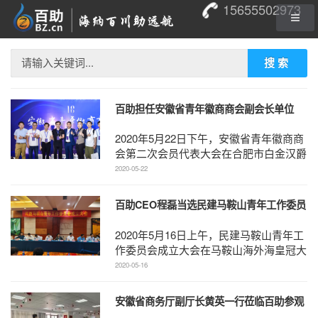
15655502973
搜索
百助担任安徽省青年徽商商会副会长单位
2020年5月22日下午，安徽省青年徽商商
会第二次会员代表大会在合肥市白金汉爵
大酒店301会议室隆重举行。省委统战部
2020-05-22
非公经济处副处长刘 ...
百助CEO程磊当选民建马鞍山青年工作委员
会主任
2020年5月16日上午，民建马鞍山青年工
作委员会成立大会在马鞍山海外海皇冠大
酒店海涛厅隆重举行。市委常委、组织部
2020-05-16
部长、统战部部长 ...
安徽省商务厅副厅长黄英一行莅临百助参观