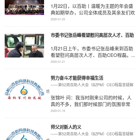
1月22日，以百助丨温暖为主题的年会盛
典如期举办，公司全体成员及其亲友们欢
聚一堂，总结过去，展望美好未来。第一
2020-01-23
弹 百助家庭日百 ...
市委书记张岳峰看望慰问高层次人才、百助
CEO程磊
1月21日上午，市委书记张岳峰来到百助
看望慰问高层次人才、百助CEO程磊。...
2020-01-21
努力奋斗才能获得幸福生活
——第52周百助人大会（BZPM）CEO程磊答疑解
惑
张锦叶 问：我当时刚来公司的时候，人
真的不多，我们那时候部门的氛围非常
好，部门之间所有的人都很熟悉。我刚来
2020-01-19
的时候，没有人把我 ...
师父对新人的义
——第52周百助人大会（BZPM）CEO程磊答疑解