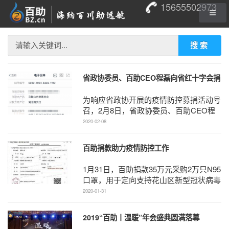
15655502973
搜索
省政协委员、百助CEO程磊向省红十字会捐
款10万元助力疫情防控
为响应省政协开展的疫情防控募捐活动号
召，2月8日，省政协委员、百助CEO程
磊通过马鞍山慈善总会向安徽省红十字会
2020-02-08
捐款10万元用于疫情 ...
百助捐款助力疫情防控工作
1月31日，百助捐款35万元采购2万只N95
口罩，用于定向支持花山区新型冠状病毒
感染肺炎疫情防控一线的工作人员。...
2020-01-31
2019“百助丨温暖”年会盛典圆满落幕