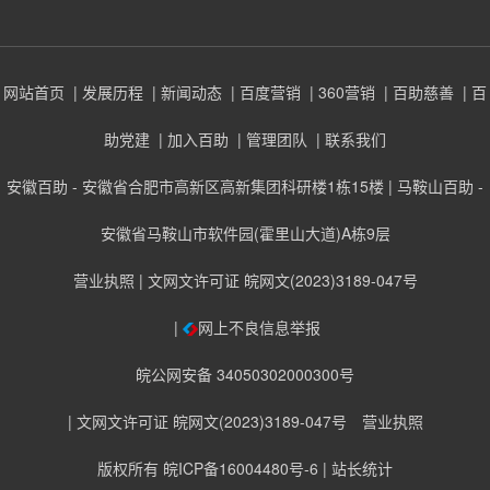
网站首页
| 发展历程
| 新闻动态
| 百度营销
| 360营销
| 百助慈善
| 百
助党建
| 加入百助
| 管理团队
| 联系我们
安徽百助 - 安徽省合肥市高新区高新集团科研楼1栋15楼 | 马鞍山百助 -
安徽省马鞍山市软件园(霍里山大道)A栋9层
营业执照
| 文网文许可证 皖网文(2023)3189-047号
|
网上不良信息举报
皖公网安备 34050302000300号
| 文网文许可证 皖网文(2023)3189-047号
营业执照
版权所有 皖ICP备16004480号-6
| 站长统计