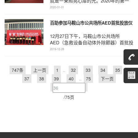
就是一束照亮心扉的光。2020年的第一
天，新疆和田地区皮山县第一中心小学、
2020-01-01
皮山县十七村小学的 ...
百助参加马鞍山市公共场所AED首批投放仪
式并被授予“最具社会责任爱心企业”荣誉称
12月27日下午，马鞍山市公共场所
号
AED（急救设备自动体外除颤器）首批投
放仪式在马鞍山东站广场举行，市委常
2019-12-28
委、市政府副市长李舰舶， ...
747条
上一页
1
..
32
33
34
35
36
37
38
39
40
..
75
下一页
/75页