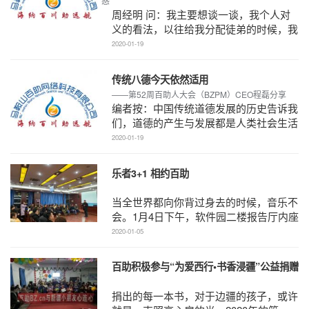
惑
周经明 问：我主要想谈一谈，我个人对
义的看法，以往给我分配徒弟的时候，我
对我的徒弟都会非常用心，我自己刚进公
2020-01-19
司的时候谁也不认 ...
传统八德今天依然适用
——第52周百助人大会（BZPM）CEO程磊分享
编者按：中国传统道德发展的历史告诉我
们，道德的产生与发展都是人类社会生活
的需要，并随着社会生活的变迁而变化，
2020-01-19
这种变化既有基本 ...
乐者3+1 相约百助
当全世界都向你背过身去的时候，音乐不
会。1月4日下午，软件园二楼报告厅内座
无虚席，马鞍市著名男高音歌唱家赵西
2020-01-05
鳌、吴大巢，男中音 ...
百助积极参与“为爱西行•书香浸疆”公益捐赠
活动
捐出的每一本书，对于边疆的孩子，或许