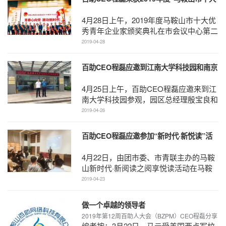
优秀青年企业家”称号
4月28日上午，2019年度马鞍山市十大优
秀青年企业家颁奖典礼在市会议中心第二
会堂举行，市委副书记钱沙泉，市委常
2019-04-28
委、副市长李舰舶出 ...
百助CEO程磊应邀到江南大学科技园和南京
农业大学无锡渔业学院参观交流
4月25日上午，百助CEO程磊应邀来到江
南大学科技园参观，园区总经理殷宝良和
副总经理吴保承做了热情接待了。在座谈
2019-04-26
中，双方就园区的运 ...
百助CEO程磊应邀参加“新时代·新悦读”活
动
4月22日，由团市委、市青联主办的马鞍
山新时代·新阅读之阅享悦读活动在马鞍
山筑梦小屋麦书阁举行，百助CEO程磊
2019-04-23
应邀参加活动，成为首 ...
做一个卓越的领导者
2019年第12周百助人大会（BZPM）CEO程磊分享
编者按：3月22日，马云受美国西点军校