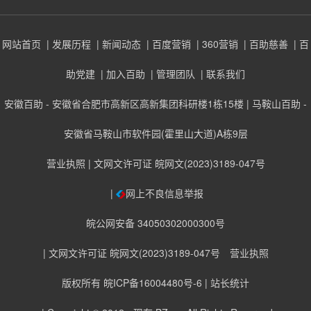
网站首页
| 发展历程
| 新闻动态
| 百度营销
| 360营销
| 百助慈善
| 百
助党建
| 加入百助
| 管理团队
| 联系我们
安徽百助 - 安徽省合肥市高新区高新集团科研楼1栋15楼 | 马鞍山百助 -
安徽省马鞍山市软件园(霍里山大道)A栋9层
营业执照
| 文网文许可证 皖网文(2023)3189-047号
|
网上不良信息举报
皖公网安备 34050302000300号
| 文网文许可证 皖网文(2023)3189-047号
营业执照
版权所有 皖ICP备16004480号-6
| 站长统计