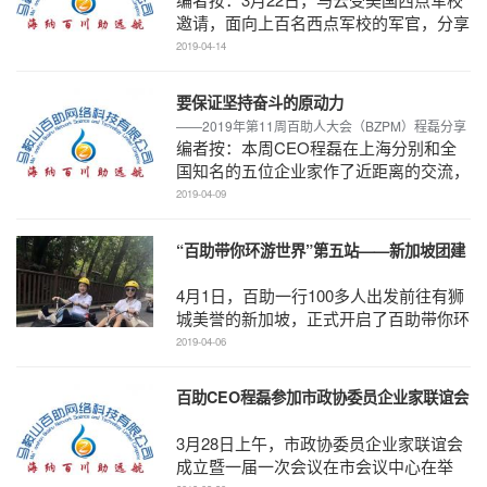
邀请，面向上百名西点军校的军官，分享
了他个人对于领导力的思考。...
2019-04-14
要保证坚持奋斗的原动力
——2019年第11周百助人大会（BZPM）程磊分享
编者按：本周CEO程磊在上海分别和全
国知名的五位企业家作了近距离的交流，
他们是现任特劳特伙伴公司全球总裁（中
2019-04-09
国）的董事长邓德隆 ...
“百助带你环游世界”第五站——新加坡团建
4月1日，百助一行100多人出发前往有狮
城美誉的新加坡，正式开启了百助带你环
游世界之行。...
2019-04-06
百助CEO程磊参加市政协委员企业家联谊会
成立暨一届一次会议
3月28日上午，市政协委员企业家联谊会
成立暨一届一次会议在市会议中心在举