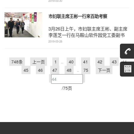
行。市政协党组书记、主席李群出席会议
2019-03-30
并讲话，市政协副主 ...
市妇联主席王彬一行来百助考察
3月26日上午，市妇联主席王彬、副主席
李莲芝一行在马鞍山软件园党工委副书
记、管委会副主任袁德琴的陪同下来到百
2019-03-26
助考察。...
748条
上一页
1
..
40
41
42
43
44
45
46
47
48
..
75
下一页
/75页