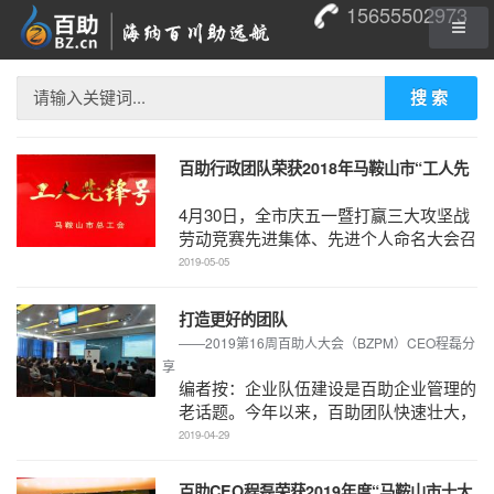
15655502973
搜索
百助行政团队荣获2018年马鞍山市“工人先
锋号”
4月30日，全市庆五一暨打赢三大攻坚战
劳动竞赛先进集体、先进个人命名大会召
开。市委书记张岳峰出席会议并讲话。市
2019-05-05
长左俊主持会议。 ...
打造更好的团队
——2019第16周百助人大会（BZPM）CEO程磊分
享
编者按：企业队伍建设是百助企业管理的
老话题。今年以来，百助团队快速壮大，
从百人队伍迅速发展至近两百人的队伍，
2019-04-29
如何打造好这支团 ...
百助CEO程磊荣获2019年度“马鞍山市十大