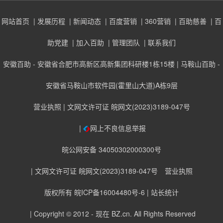
网站首页
| 发展历程
| 新闻动态
| 百度营销
| 360营销
| 百助慈善
| 百
助党建
| 加入百助
| 管理团队
| 联系我们
安徽百助 - 安徽省合肥市高新区高新集团科研楼1栋15楼 | 马鞍山百助 -
安徽省马鞍山市软件园(霍里山大道)A栋9层
营业执照
| 文网文许可证 皖网文(2023)3189-047号
|
网上不良信息举报
皖公网安备 34050302000300号
| 文网文许可证 皖网文(2023)3189-047号
营业执照
版权所有 皖ICP备16004480号-6
| 站长统计
| Copyright © 2012 - 现在
BZ.cn
. All Rights Reserved