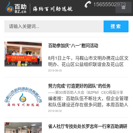
15655502973
搜索
百助参加庆“八一”慰问活动
8月1日上午，马鞍山市文明办携花山区文
明办、花山区公益组织联谊会及花山区
1+3共建文明家园单位组织开展庆八一慰
2019-08-05
问活动，百助作为爱 ...
努力完成“打造更好的团队”的任务
——第30周百助人大会（BZPM）CEO程磊分享
编者按：百助队伍不断壮大，但企业管理
和队伍建设还存在很多问题，本周百助人
大会上CEO程磊在分享中指出，就部门
2019-08-02
之间的比较而言，存 ...
省人社厅专技处处长罗志年一行来百助调研