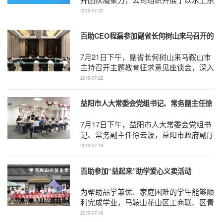
园，玩水派对为主题的芜湖方特水上乐园
2019-07-22
一日游团建活动。 ...
百助CEO程磊参加副省长何树山来马召开的
“不忘初心、牢记使命”主题教育征求意见座
7月21日下午，副省长何树山来马鞍山市
谈会
主持召开主题教育征求意见座谈会，深入
研究下一步推进主题教育的工作举措。省
2019-07-22
生态环境厅副厅长 ...
益阳市人大常委会党组书记、常务副主任徐
云波一行来百助参观考察
7月17日下午，益阳市人大常委会党组书
记、常务副主任徐云波，益阳市政府副厅
级干部、高铁建设指挥部副指 ...
2019-07-18
百助参加“益起来”助学爱心义卖活动
为帮助品学兼优、家庭困难的学生能够顺
利完成学业，马鞍山花山区工商联、区青
年企业家联谊会共同在市公益善食馆举办
2019-07-16