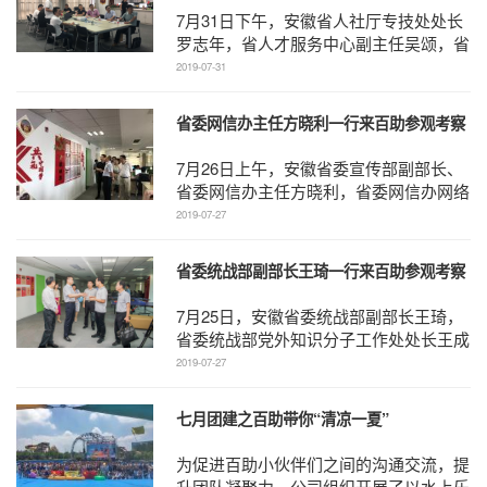
7月31日下午，安徽省人社厅专技处处长
罗志年，省人才服务中心副主任吴颂，省
人社厅副调研员郭太峰一行到百助调研。
2019-07-31
马鞍山市人社局专 ...
省委网信办主任方晓利一行来百助参观考察
7月26日上午，安徽省委宣传部副部长、
省委网信办主任方晓利，省委网信办网络
应急管理处副处长肖正业，省委网信办综
2019-07-27
合处（政策法规处 ...
省委统战部副部长王琦一行来百助参观考察
7月25日，安徽省委统战部副部长王琦，
省委统战部党外知识分子工作处处长王成
南，省委统战部新的社会阶层人士工作处
2019-07-27
处长卢海洋一行...
七月团建之百助带你“清凉一夏”
为促进百助小伙伴们之间的沟通交流，提
升团队凝聚力，公司组织开展了以水上乐