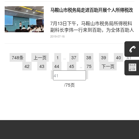
了益起来助学爱心 ...
马鞍山市税务局走进百助开展个人所得税改
革宣讲活动
7月13日下午，马鞍山市税务局所得税科
副科长李炜一行来到百助，为全体百助人
作了个人所得税改革专题宣 ...
2019-07-16
748条
上一页
1
..
37
38
39
40
41
42
43
44
45
..
75
下一页
/75页